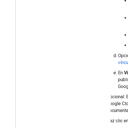
Opci
vínc
En
Vi
publ
Goog
Opcional: 
Google Clo
documentac
Haz clic e