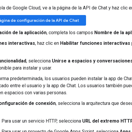
ola de Google Cloud, ve a la página de la API de Chat y haz clic 
 página de configuración de la API de Chat
ción de la aplicación
, completa los campos
Nombre de la apl
nes interactivas
, haz clic en
Habilitar funciones interactivas
uncionalidad
, selecciona
Unirse a espacios y conversacione
nible para instalar y usar.
orma predeterminada, los usuarios pueden instalar la app de Cha
ado entre el usuario y la app de Chat. Los usuarios también pued
 en espacios con varias personas.
onfiguración de conexión
, selecciona la arquitectura que dese
Para usar un servicio HTTP, selecciona
URL del extremo HTT
Para usar un proyecto de Google Apps Script, selecciona
Apps 