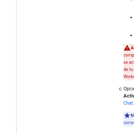
A
compl
se ac
de tu
Work
Opci
Acti
Chat
:
N
corre