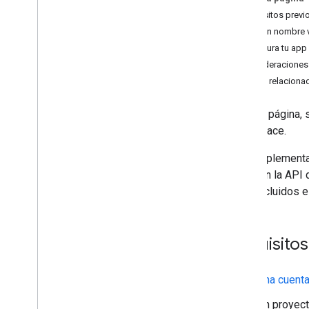
OAuth
Requisitos previ
Elige un nombre v
Desarrolla complementos de
Configura tu app
Google Workspace
Consideraciones
Descripción general
Temas relaciona
Guías de inicio rápido
Manifiestos
En esta página,
Permisos
Workspace.
Compila con extremos HTTP
Crea tarjetas
Para implementa
Extiende Gmail
Chat con la API 
Extiende Calendario de Google
Chat, incluidos 
Extiende Google Drive
Extender a los editores de Google
Amplía Google Chat
Requisitos
Descripción general
Guías de inicio rápido
Una cuenta
Configura una app de Chat
Compila interfaces de Chat
Un proyect