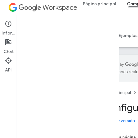
Página principal
Comp
Workspace
Add-ons
Información
Descripción general
Guías
Referencia
Ejemplos
Chat
API
traducciones real
Descripción general de los
complementos
Tipos de complementos
Página principal
Instala y autoriza complementos
Configu
Abrir y usar complementos
Notas de versión
Comenzar
Desarrolla en Google Workspace
Configura el consentimiento de
En esta página