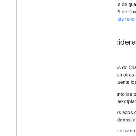
Después de guar
de la API de Cha
Prueba las funci
Considera
Las apps de Cha
extienden otras
ten en cuenta lo
Tanto las
Marketplac
Las apps d
addons.c
En el caso