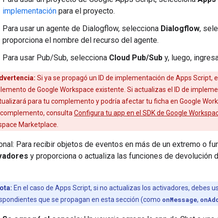
implementación
para el proyecto.
Para usar un agente de Dialogflow, selecciona
Dialogflow
, sel
proporciona el nombre del recurso del agente.
Para usar Pub/Sub, selecciona
Cloud Pub/Sub
y, luego, ingres
dvertencia:
Si ya se propagó un ID de implementación de Apps Script, e
emento de Google Workspace existente. Si actualizas el ID de implemen
tualizará para tu complemento y podría afectar tu ficha en Google Work
 complemento, consulta
Configura tu app en el SDK de Google Workspa
space Marketplace.
onal: Para recibir objetos de eventos en más de un extremo o fu
vadores
y proporciona o actualiza las funciones de devolución 
ota:
En el caso de Apps Script, si no actualizas los activadores, debes 
spondientes que se propagan en esta sección (como
onMessage
,
onAd