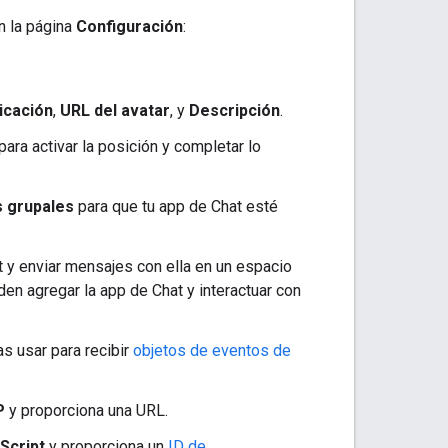
en la página
Configuración
:
icación
,
URL del avatar
, y
Descripción
.
para activar la posición y completar lo
s grupales
para que tu app de Chat esté
t y enviar mensajes con ella en un espacio
en agregar la app de Chat y interactuar con
as usar para recibir
objetos de eventos de
P
y proporciona una URL.
Script
y proporciona un
ID de