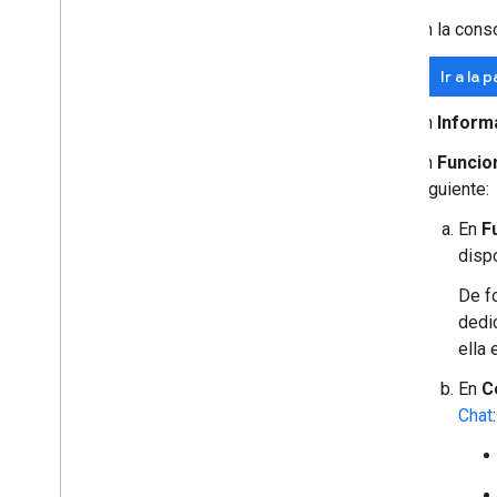
En la cons
Ir a la
En
Informa
En
Funcio
siguiente:
En
F
dispo
De f
dedic
ella
En
C
Chat
: