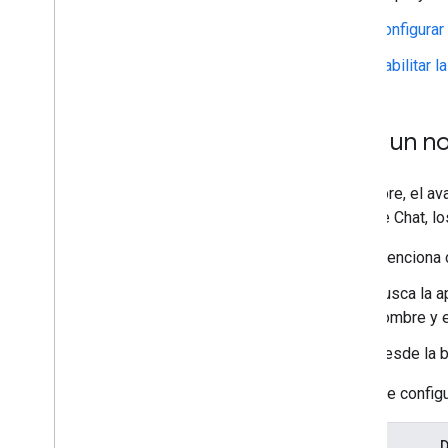
Configurar
Convierte una app de Chat interactiva
en un complemento
Habilitar 
Extiende Google Meet
Amplía Google Workspace Studio
Elige un n
Conecta tu complemento a servicios de
terceros
Cómo probar y depurar
El nombre, el av
Registros de errores de consultas
apps de Chat, lo
Prácticas recomendadas
Menciona c
Restricciones
Glosario
Busca la a
nombre y e
Actualizar complementos heredados
Desde la b
Antes de configu
Desarrolla complementos del
editor
Descripción general
Campo
D