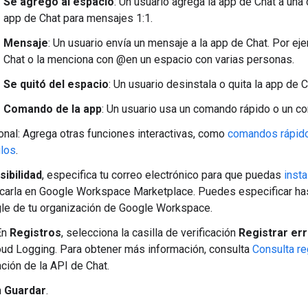
Se agregó al espacio
: Un usuario agrega la app de Chat a una 
app de Chat para mensajes 1:1.
Mensaje
: Un usuario envía un mensaje a la app de Chat. Por ej
Chat o la menciona con @en un espacio con varias personas.
Se quitó del espacio
: Un usuario desinstala o quita la app de 
Comando de la app
: Un usuario usa un comando rápido o un co
onal: Agrega otras funciones interactivas, como
comandos rápid
ulos
.
sibilidad
, especifica tu correo electrónico para que puedas
insta
icarla en Google Workspace Marketplace. Puedes especificar ha
le de tu organización de Google Workspace.
En
Registros
, selecciona la casilla de verificación
Registrar er
ud Logging. Para obtener más información, consulta
Consulta re
ión de la API de Chat.
n
Guardar
.