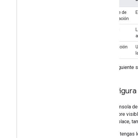
Guías de inicio rápido
Nombre de
E
Ciclo de vida de la autorización
la aplicación
Manifiesto
Permisos
URL del
L
Compila interfaces HTML
avatar
a
Extiende Hojas de cálculo de Google
Descripción
U
Extiende Documentos de Google
l
Extiende Presentaciones de Google
Extiende Formularios de Google
En la siguiente 
Prueba tu complemento
Prácticas recomendadas
Configura
Restricciones
En la consola de
Publica un complemento
un nombre visibl
Descripción general
Marketplace, tam
Actualizar un complemento publicado
Cuando tengas lo