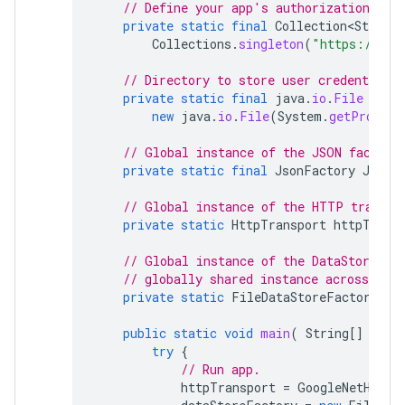
// Define your app's authorization sco
private
static
final
Collection<String>
Collections
.
singleton
(
"https://www
// Directory to store user credentials.
private
static
final
java
.
io
.
File
DATA
new
java
.
io
.
File
(
System
.
getPropert
// Global instance of the JSON factory
private
static
final
JsonFactory
JSON_
// Global instance of the HTTP transpo
private
static
HttpTransport
httpTrans
// Global instance of the DataStoreFac
// globally shared instance across your
private
static
FileDataStoreFactory
da
public
static
void
main
(
String
[]
args
try
{
// Run app.
httpTransport
=
GoogleNetHttpT