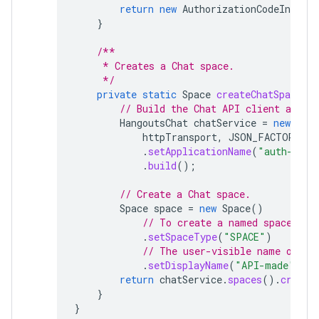
return
new
AuthorizationCodeInstall
}
/**
     * Creates a Chat space.
     */
private
static
Space
createChatSpace
(
C
// Build the Chat API client and a
HangoutsChat
chatService
=
new
Hang
httpTransport
,
JSON_FACTORY
,
u
.
setApplicationName
(
"auth-samp
.
build
();
// Create a Chat space.
Space
space
=
new
Space
()
// To create a named space, se
.
setSpaceType
(
"SPACE"
)
// The user-visible name of th
.
setDisplayName
(
"API-made"
);
return
chatService
.
spaces
().
create
}
}