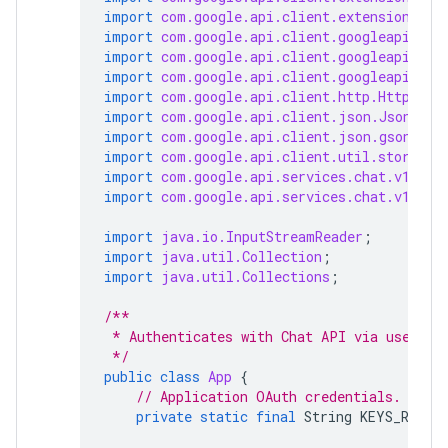
import
com.google.api.client.extensions.je
import
com.google.api.client.googleapis.au
import
com.google.api.client.googleapis.au
import
com.google.api.client.googleapis.ja
import
com.google.api.client.http.HttpTran
import
com.google.api.client.json.JsonFact
import
com.google.api.client.json.gson.Gso
import
com.google.api.client.util.store.Fi
import
com.google.api.services.chat.v1.Han
import
com.google.api.services.chat.v1.mod
import
java.io.InputStreamReader
;
import
java.util.Collection
;
import
java.util.Collections
;
/**
 * Authenticates with Chat API via user cr
 */
public
class
App
{
// Application OAuth credentials.
private
static
final
String
KEYS_RESOU