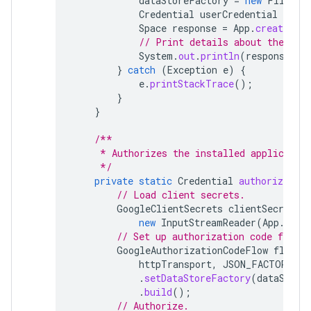
dataStoreFactory
=
new
FileDat
Credential
userCredential
=
aut
Space
response
=
App
.
createChat
// Print details about the cre
System
.
out
.
println
(
response
);
}
catch
(
Exception
e
)
{
e
.
printStackTrace
();
}
}
/**
     * Authorizes the installed applicatio
     */
private
static
Credential
authorize
()
// Load client secrets.
GoogleClientSecrets
clientSecrets
new
InputStreamReader
(
App
.
clas
// Set up authorization code flow.
GoogleAuthorizationCodeFlow
flow
=
httpTransport
,
JSON_FACTORY
,
c
.
setDataStoreFactory
(
dataStore
.
build
();
// Authorize.