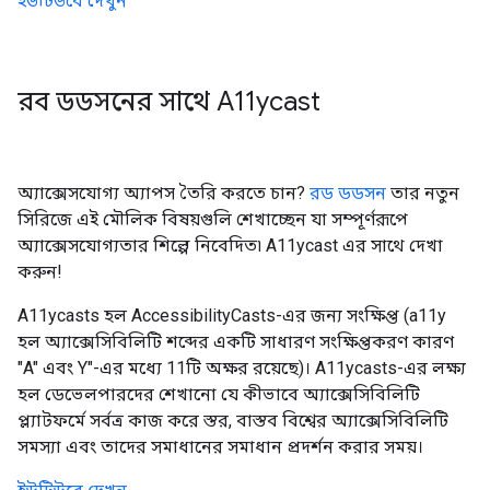
ইউটিউবে দেখুন
রব ডডসনের সাথে A11ycast
অ্যাক্সেসযোগ্য অ্যাপস তৈরি করতে চান?
রড ডডসন
তার নতুন
সিরিজে এই মৌলিক বিষয়গুলি শেখাচ্ছেন যা সম্পূর্ণরূপে
অ্যাক্সেসযোগ্যতার শিল্পে নিবেদিত৷ A11ycast এর সাথে দেখা
করুন!
A11ycasts হল AccessibilityCasts-এর জন্য সংক্ষিপ্ত (a11y
হল অ্যাক্সেসিবিলিটি শব্দের একটি সাধারণ সংক্ষিপ্তকরণ কারণ
"A" এবং Y"-এর মধ্যে 11টি অক্ষর রয়েছে)। A11ycasts-এর লক্ষ্য
হল ডেভেলপারদের শেখানো যে কীভাবে অ্যাক্সেসিবিলিটি
প্ল্যাটফর্মে সর্বত্র কাজ করে স্তর, বাস্তব বিশ্বের অ্যাক্সেসিবিলিটি
সমস্যা এবং তাদের সমাধানের সমাধান প্রদর্শন করার সময়।