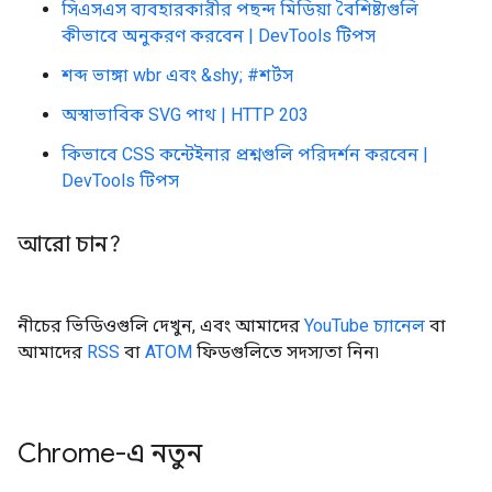
সিএসএস ব্যবহারকারীর পছন্দ মিডিয়া বৈশিষ্ট্যগুলি
কীভাবে অনুকরণ করবেন | DevTools টিপস
শব্দ ভাঙ্গা wbr এবং &shy; #শর্টস
অস্বাভাবিক SVG পাথ | HTTP 203
কিভাবে CSS কন্টেইনার প্রশ্নগুলি পরিদর্শন করবেন |
DevTools টিপস
আরো চান?
নীচের ভিডিওগুলি দেখুন, এবং আমাদের
YouTube চ্যানেল
বা
আমাদের
RSS
বা
ATOM
ফিডগুলিতে সদস্যতা নিন৷
Chrome-এ নতুন