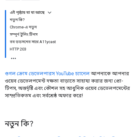
এই পৃষ্ঠায় যা যা আছে
নতুন কি?
Chrome-এ নতুন
সম্পূর্ণ টুলিং টিপস
রব ডডসনের সাথে A11ycast
HTTP 203
গুগল ক্রোম ডেভেলপারস YouTube চ্যানেল
আপনাকে আপনার
ওয়েব ডেভেলপমেন্ট দক্ষতা বাড়াতে সাহায্য করার জন্য প্রো-
টিপস, অন্তর্দৃষ্টি এবং কৌশল সহ আধুনিক ওয়েব ডেভেলপমেন্টের
সাম্প্রতিকতম এবং সর্বশ্রেষ্ঠ অফার করে!
নতুন কি?