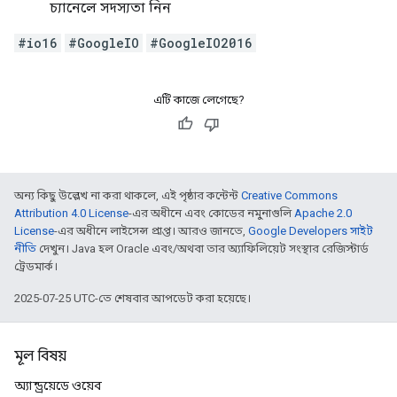
চ্যানেলে সদস্যতা নিন
#io16
#GoogleIO
#GoogleIO2016
এটি কাজে লেগেছে?
অন্য কিছু উল্লেখ না করা থাকলে, এই পৃষ্ঠার কন্টেন্ট
Creative Commons
Attribution 4.0 License
-এর অধীনে এবং কোডের নমুনাগুলি
Apache 2.0
License
-এর অধীনে লাইসেন্স প্রাপ্ত। আরও জানতে,
Google Developers সাইট
নীতি
দেখুন। Java হল Oracle এবং/অথবা তার অ্যাফিলিয়েট সংস্থার রেজিস্টার্ড
ট্রেডমার্ক।
2025-07-25 UTC-তে শেষবার আপডেট করা হয়েছে।
মূল বিষয়
অ্যান্ড্রয়েডে ওয়েব