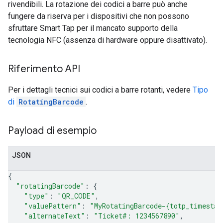
rivendibili. La rotazione dei codici a barre può anche
fungere da riserva per i dispositivi che non possono
sfruttare Smart Tap per il mancato supporto della
tecnologia NFC (assenza di hardware oppure disattivato).
Riferimento API
Per i dettagli tecnici sui codici a barre rotanti, vedere
Tipo
di
RotatingBarcode
.
Payload di esempio
JSON
{
"rotatingBarcode"
: {
"type"
: 
"QR_CODE"
,
"valuePattern"
: 
"MyRotatingBarcode-{totp_timestam
"alternateText"
: 
"Ticket#: 1234567890"
,