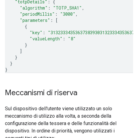
"totpDetails"
: 
{
"algorithm"
: 
"TOTP_SHA1"
,
"periodMillis"
: 
"3000"
,
"parameters"
: 
[
{
"key"
: 
"31323334353637383930313233343536373
"valueLength"
: 
"8"
}
]
}
}
}
Meccanismi di riserva
Sul dispositivo dell'utente viene utilizzato un solo
meccanismo di utilizzo alla volta, a seconda della
configurazione della tessera e delle funzionalità del
dispositivo. In ordine di priorità, vengono utilizzati i