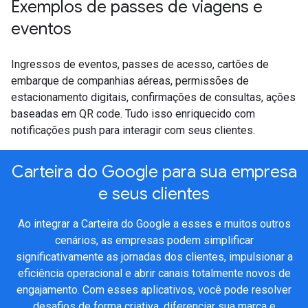
Exemplos de passes de viagens e
eventos
Ingressos de eventos, passes de acesso, cartões de
embarque de companhias aéreas, permissões de
estacionamento digitais, confirmações de consultas, ações
baseadas em QR code. Tudo isso enriquecido com
notificações push para interagir com seus clientes.
Carteira do Google para sua empresa
e seus clientes
Ao integrar a Carteira do Google a esses e muitos outros
cenários, as empresas podem simplificar
significativamente as jornadas dos clientes, impulsionar a
eficiência operacional e abrir canais totalmente novos de
engajamento. Com esses aplicativos, você pode resolver
desafios de forma criativa, diferenciar sua marca e