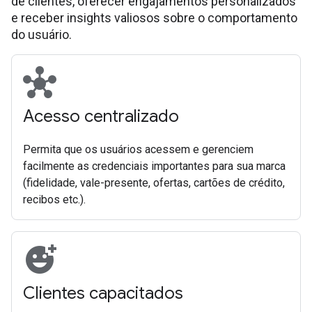
de clientes, oferecer engajamentos personalizados
e receber insights valiosos sobre o comportamento
do usuário.
hub
Acesso centralizado
Permita que os usuários acessem e gerenciem
facilmente as credenciais importantes para sua marca
(fidelidade, vale-presente, ofertas, cartões de crédito,
recibos etc.).
add_reaction
Clientes capacitados