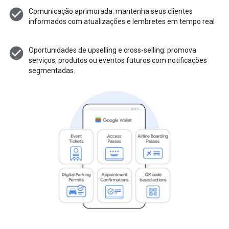
check_circle
Comunicação aprimorada: mantenha seus clientes
informados com atualizações e lembretes em tempo real
check_circle
Oportunidades de upselling e cross-selling: promova
serviços, produtos ou eventos futuros com notificações
segmentadas.