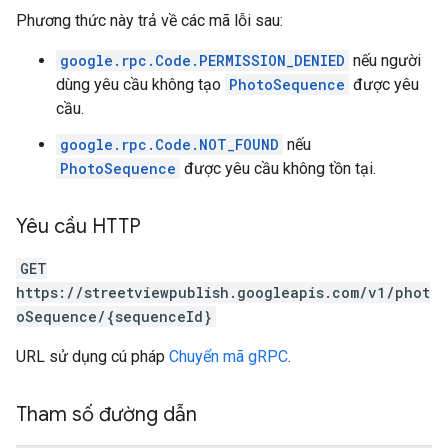
Phương thức này trả về các mã lỗi sau:
google.rpc.Code.PERMISSION_DENIED
nếu người
dùng yêu cầu không tạo
PhotoSequence
được yêu
cầu.
google.rpc.Code.NOT_FOUND
nếu
PhotoSequence
được yêu cầu không tồn tại.
Yêu cầu HTTP
GET
https://streetviewpublish.googleapis.com/v1/phot
oSequence/{sequenceId}
URL sử dụng cú pháp
Chuyển mã gRPC
.
Tham số đường dẫn