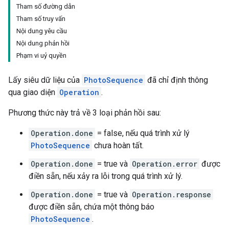
Tham số đường dẫn
Tham số truy vấn
Nội dung yêu cầu
Nội dung phản hồi
Phạm vi uỷ quyền
Lấy siêu dữ liệu của
PhotoSequence
đã chỉ định thông
qua giao diện
Operation
.
Phương thức này trả về 3 loại phản hồi sau:
Operation.done
= false, nếu quá trình xử lý
PhotoSequence
chưa hoàn tất.
Operation.done
= true và
Operation.error
được
điền sẵn, nếu xảy ra lỗi trong quá trình xử lý.
Operation.done
= true và
Operation.response
được điền sẵn, chứa một thông báo
PhotoSequence
.