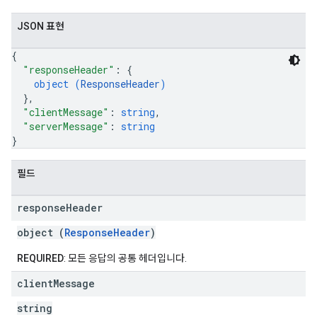
JSON 표현
{
"responseHeader"
: 
{
object (
ResponseHeader
)
}
,
"clientMessage"
: 
string
,
"serverMessage"
: 
string
}
필드
response
Header
object (
ResponseHeader
)
REQUIRED
: 모든 응답의 공통 헤더입니다.
client
Message
string