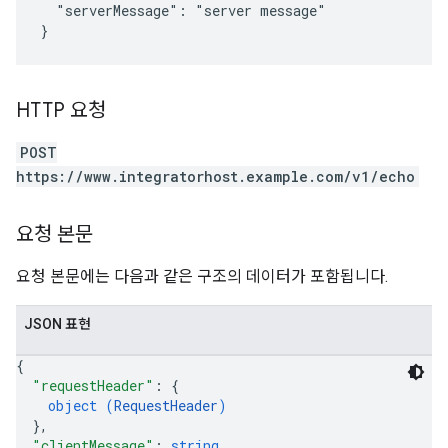
  "serverMessage": "server message"

HTTP 요청
POST
https://www.integratorhost.example.com/v1/echo
요청 본문
요청 본문에는 다음과 같은 구조의 데이터가 포함됩니다.
JSON 표현
{
"requestHeader"
: 
{
object (
RequestHeader
)
}
,
"clientMessage"
: 
string