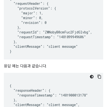
  "requestHeader": {

    "protocolVersion": {

      "major": 1,

      "minor": 0,

      "revision": 0

    },

    "requestId": "ZWNobyB0cmFuc2FjdGlvbg",

    "requestTimestamp": "1481899949606"

  },

  "clientMessage": "client message"

응답 예는 다음과 같습니다.
{

  "responseHeader": {

    "responseTimestamp": "1481900013178"

  },

  "clientMessage": "client message",
