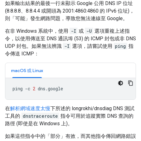
如果輸出結果的最後一行未顯示 Google 公用 DNS IP 位址
(8.8.8.8、8.8.4.4 或開頭為 2001:4860:4860 的 IPv6 位址)，
則「可能」
發生網路問題，導致您無法連線至 Google。
在非 Windows 系統中，使用
-I
或
-U
選項重複上述指
令，以使用傳送至 DNS 通訊埠 (53) 的 ICMP 封包或非 DNS
UDP 封包。如果無法辨識
-I
選項，請嘗試使用
ping
指
令傳送 ICMP：
macOS 或 Linux
ping 
-
c 
2
 dns
.
google
在
解析網域速度太慢
下所述的 longrokhi/dnsdiag DNS 測試
工具的
dnstraceroute
指令可用於追蹤實際 DNS 查詢的
路徑 (即使是在 Windows 上)。
如果這些指令中的「部分」
有效，而其他指令傳回網路錯誤