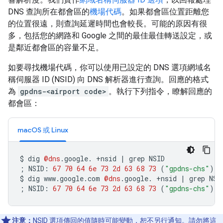
DNS 查詢所在都會區的
機場代碼
。如果都會區位置距離您
的位置很遠，則查詢延遲時間也會較長。可能的原因有很
多，包括您的網路和 Google 之間的最佳最佳轉送設定，或
是鄰近都會區的容量不足。
如要尋找機場代碼，你可以使用已設定的 DNS 選項網域名
稱伺服器 ID (NSID) 向 DNS 解析器進行查詢。回應的格式
為
gpdns-<airport code>
。執行下列指令，瞭解回應的
都會區：
macOS 或 Linux
$ dig 
@dns
.
google
.
+
nsid 
|
 grep NSID
;
 NSID
:
67
70
64
6e
73
2d
63
68
73
(
"gpdns-chs"
)
$ dig www
.
google
.
com 
@dns
.
google
.
+
nsid 
|
 grep NSI
;
 NSID
:
67
70
64
6e
73
2d
63
68
73
(
"gpdns-chs"
)
注意：
NSID 選項傳回的值隨時可能變動，恕不另行通知。請勿將這