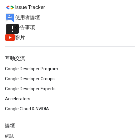
Issue Tracker
使用者論壇
announcement
公告事項
影片
互動交流
Google Developer Program
Google Developer Groups
Google Developer Experts
Accelerators
Google Cloud & NVIDIA
論壇
網誌