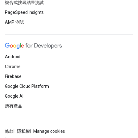
複合式搜尋結果測試
PageSpeed Insights
AMP 測試
Android
Chrome
Firebase
Google Cloud Platform
Google AI
所有產品
條款
隱私權
Manage cookies