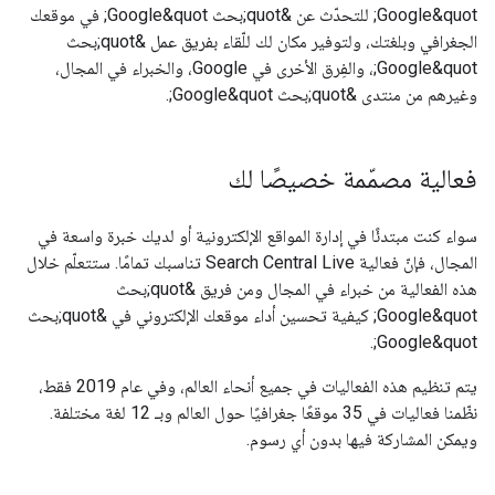
Google&quot; للتحدّث عن &quot;بحث Google&quot; في موقعك
الجغرافي وبلغتك، ولتوفير مكان لك للّقاء بفريق عمل &quot;بحث
Google&quot;، والفِرق الأخرى في Google، والخبراء في المجال،
وغيرهم من منتدى &quot;بحث Google&quot;.
فعالية مصمّمة خصيصًا لك
سواء كنت مبتدئًا في إدارة المواقع الإلكترونية أو لديك خبرة واسعة في
المجال، فإنّ فعالية Search Central Live تناسبك تمامًا. ستتعلّم خلال
هذه الفعالية من خبراء في المجال ومن فريق &quot;بحث
Google&quot; كيفية تحسين أداء موقعك الإلكتروني في &quot;بحث
Google&quot;.
يتم تنظيم هذه الفعاليات في جميع أنحاء العالم، وفي عام 2019 فقط،
نظّمنا فعاليات في 35 موقعًا جغرافيًا حول العالم وبـ 12 لغة مختلفة.
ويمكن المشاركة فيها بدون أي رسوم.