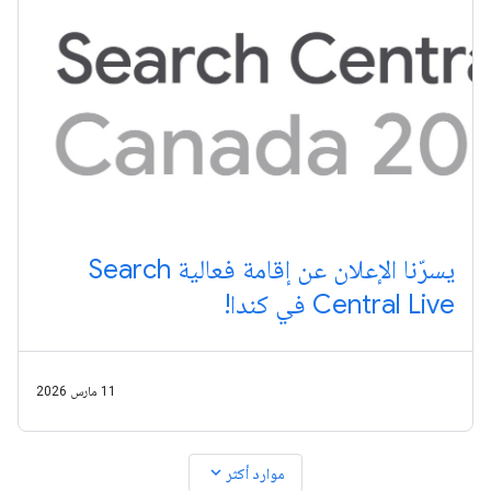
يسرّنا الإعلان عن إقامة فعالية Search
Central Live في كندا!
11 مارس 2026
expand_more
موارد أكثر