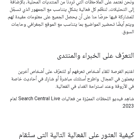
ونحن نعتمد على الملاحظات التي ترِدنا من المنتديات المحلية، بالإضافة
إلى التحليلات، لننظّم كل فعالية بشكلٍ يتناسب مع الجمهور الذي تسجّل
للمشاركة فيها حرصًا منا على أن يحصل الجميع على معلومات مفيدة لهم.
ويتم أيضًا تحضير المواضيع بما يتناسب مع الموقع الجغرافي وحاجات
السوق.
التعرّف على الخبراء والمنتدى
اغتنِم الفرصة للقاء أشخاص تعرفهم أو للتعرّف على أشخاص آخرين
يعملون في المجال. واطرح أسئلتك مباشرةً أو شارِك في أحاديث خاصة
في الأروقة وعند استراحة الغداء في الفعالية.
شاهِد فيديو اللحظات المميّزة من فعاليات Search Central Live لعام
2023:
كيفية العثور على الفعالية التالية التي ستُقام