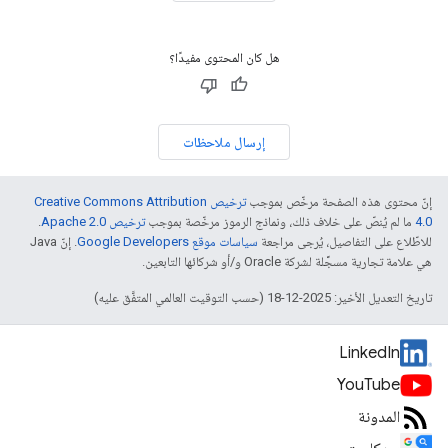
هل كان المحتوى مفيدًا؟
إرسال ملاحظات
إنّ محتوى هذه الصفحة مرخّص بموجب
ترخيص Creative Commons Attribution
4.0‏
ما لم يُنصّ على خلاف ذلك، ونماذج الرموز مرخّصة بموجب
ترخيص Apache 2.0‏
.
للاطّلاع على التفاصيل، يُرجى مراجعة
سياسات موقع Google Developers‏
. إنّ Java
هي علامة تجارية مسجَّلة لشركة Oracle و/أو شركائها التابعين.
تاريخ التعديل الأخير: 2025-12-18 (حسب التوقيت العالمي المتفَّق عليه)
LinkedIn
YouTube
المدونة