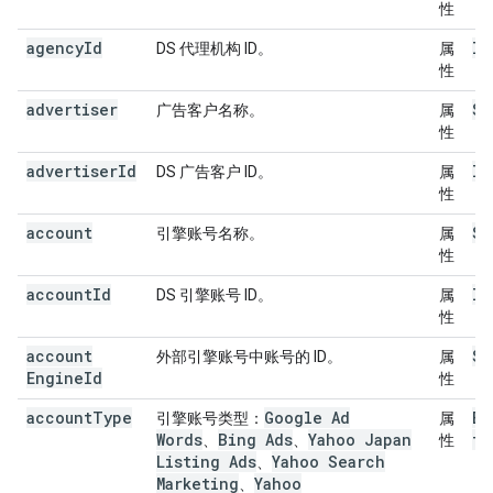
性
agency
Id
ID
DS 代理机构 ID。
属
性
advertiser
St
广告客户名称。
属
性
advertiser
Id
ID
DS 广告客户 ID。
属
性
account
St
引擎账号名称。
属
性
account
Id
ID
DS 引擎账号 ID。
属
性
account
St
外部引擎账号中账号的 ID。
属
Engine
Id
性
account
Type
Google Ad
En
引擎账号类型：
属
Words
Bing Ads
Yahoo Japan
ty
、
、
性
Listing Ads
Yahoo Search
、
Marketing
Yahoo
、