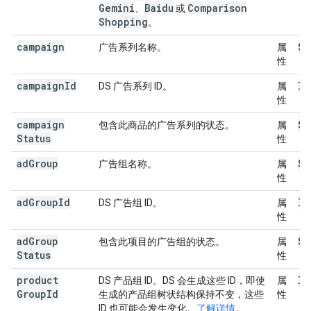
Gemini
Baidu
Comparison
、
或
Shopping
。
campaign
St
广告系列名称。
属
性
campaign
Id
ID
DS 广告系列 ID。
属
性
campaign
St
包含此商品的广告系列的状态。
属
Status
性
ad
Group
St
广告组名称。
属
性
ad
Group
Id
ID
DS 广告组 ID。
属
性
ad
Group
St
包含此项目的广告组的状态。
属
Status
性
product
ID
DS 产品组 ID。DS 会生成这些 ID，即使
属
Group
Id
生成的产品组树状结构保持不变，这些
性
ID 也可能会发生变化。
了解详情
。