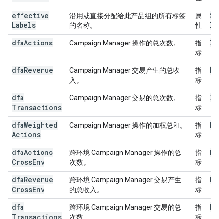
effective
St
沿用或直接分配给此产品组的所有标签
属
Labels
li
的名称。
性
dfa
Actions
In
Campaign Manager 操作的总次数。
指
标
dfa
Revenue
Mo
Campaign Manager 交易产生的总收
指
入。
标
dfa
In
Campaign Manager 交易的总次数。
指
Transactions
标
dfa
Weighted
Nu
Campaign Manager 操作的加权总和。
指
Actions
标
dfa
Actions
Nu
跨环境 Campaign Manager 操作的总
指
Cross
Env
次数。
标
dfa
Revenue
Mo
跨环境 Campaign Manager 交易产生
指
Cross
Env
的总收入。
标
dfa
Nu
跨环境 Campaign Manager 交易的总
指
Transactions
次数。
标