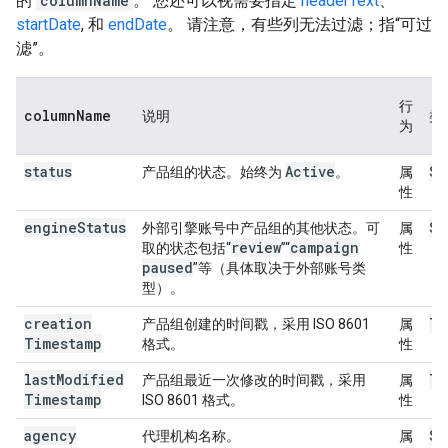
的
columnName
。 您还可以视需要指定
headerText
、
startDate
, 和
endDate
。 请注意，有些列无法过滤；指“可过
滤”。
行
column
Name
说明
类
为
status
Active
St
产品组的状态。始终为
。
属
性
engine
Status
St
外部引擎账号中产品组的其他状态。可
属
review
campaign
取的状态包括“
”“
性
paused
”等（具体取决于外部账号类
型）。
creation
Ti
产品组创建的时间戳，采用 ISO 8601
属
Timestamp
格式。
性
last
Modified
Ti
产品组最近一次修改的时间戳，采用
属
Timestamp
ISO 8601 格式。
性
agency
St
代理机构名称。
属