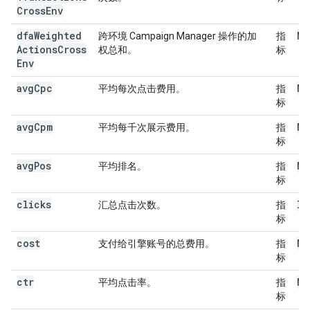
Cross
Env
dfa
Weighted
Nu
跨环境 Campaign Manager 操作的加
指
Actions
Cross
权总和。
标
Env
avg
Cpc
Mo
平均每次点击费用。
指
标
avg
Cpm
Mo
平均每千次展示费用。
指
标
avg
Pos
Nu
平均排名。
指
标
clicks
In
汇总点击次数。
指
标
cost
Mo
支付给引擎账号的总费用。
指
标
ctr
Nu
平均点击率。
指
标