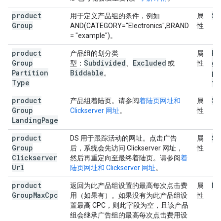
product
St
用于定义产品组的条件，例如
属
Group
AND(CATEGORY="Electronics",BRAND
性
= "example")。
product
Pr
产品组的划分类
属
Group
Subdivided
Excluded
gr
型：
、
或
性
Partition
Biddable
pa
。
Type
ty
product
St
产品组着陆页。请参阅
着陆页网址和
属
Group
Clickserver 网址
。
性
Landing
Page
product
St
DS 用于跟踪活动的网址。点击广告
属
Group
后，系统会先访问 Clickserver 网址，
性
Clickserver
然后再重定向至最终着陆页。请参阅
着
Url
陆页网址和 Clickserver 网址
。
product
Mo
返回为此产品组设置的最高每次点击费
属
Group
Max
Cpc
用（如果有）。如果没有为此产品组设
性
置最高 CPC，则此字段为空，且该产品
组会继承广告组的最高每次点击费用设