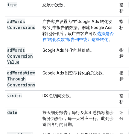
impr
In
总展示次数。
指
标
ad
Words
Nu
广告客户设置为在“Google Ads 转化次
指
Conversions
数”列中报告的数据。创建 Google Ads
标
转化操作后，该广告客户可以
选择是否
在“转化次数”报告列中统计这些转化
。
ad
Words
Nu
Google Ads 转化的总价值。
指
Conversion
标
Value
ad
Words
View
In
Google Ads 浏览型转化的总次数。
指
Through
标
Conversions
visits
In
DS 总访问次数。
指
标
date
Da
按天细分报告；每行及其汇总指标都会
细
拆分为多行，每一天对应一行。此列会
分
返回各行的日期。