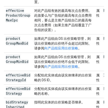
置。
effective
Mo
对此产品组有效的最高每次点击费用。
属
Product
Group
此值要么与广告组的最高每次点击费用
性
Max
Cpc
相同，要么是主推产品组自己的最高每
次点击费用（如果主推产品组覆盖了广
告组的设置）。
product
Mo
如果此产品组由 DS 出价策略管理，则
属
Group
Max
Bid
该出价策略的出价绝不会超过此限制。
性
请参阅
向产品组应用出价策略
。
product
Mo
如果此产品组由 DS 出价策略管理，则
属
Group
Min
Bid
该出价策略的出价绝不会低于此限制。
性
请参阅
向产品组应用出价策略
。
effective
Bid
ID
分配给此实体或由该实体继承的出价策
属
Strategy
Id
略的 DS ID。
性
effective
Bid
St
分配给此实体或由该实体继承的出价策
属
Strategy
略的名称。
性
bid
Strategy
Bo
指明此实体的出价策略是否继承。
属
Inherited
性