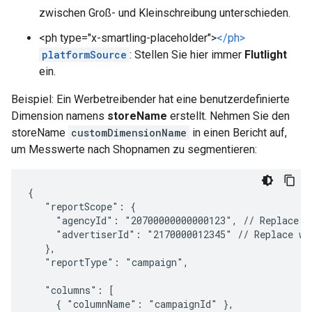
zwischen Groß- und Kleinschreibung unterschieden.
<ph type="x-smartling-placeholder">
</ph>
platformSource
: Stellen Sie hier immer
Flutlight
ein.
Beispiel: Ein Werbetreibender hat eine benutzerdefinierte
Dimension namens
storeName
erstellt. Nehmen Sie den
storeName
customDimensionName
in einen Bericht auf,
um Messwerte nach Shopnamen zu segmentieren:
{

   "reportScope": {

     "agencyId": "20700000000000123", // Replace wi
     "advertiserId": "2170000012345" // Replace wit
   },

   "reportType": "campaign",

   "columns": [

     { "columnName": "campaignId" },
