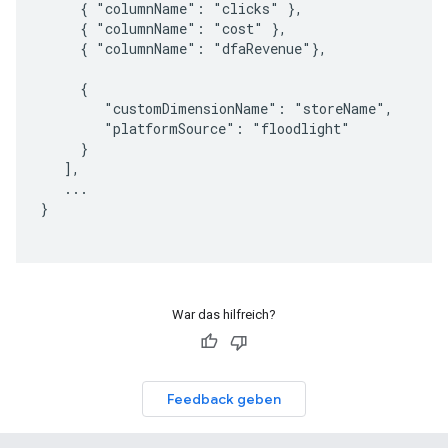
     { "columnName": "clicks" },

     { "columnName": "cost" },

     { "columnName": "dfaRevenue"},

     {

        "customDimensionName": "storeName",

        "platformSource": "floodlight"

     }

   ],

   ...

}

War das hilfreich?
Feedback geben