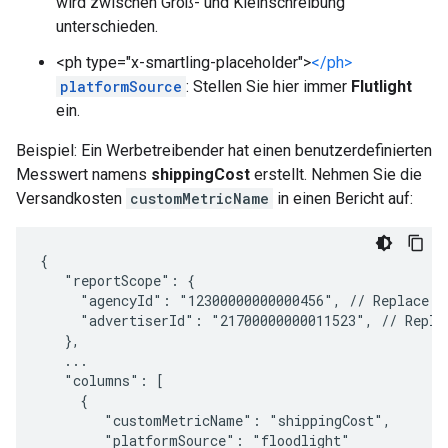
wird zwischen Groß- und Kleinschreibung
unterschieden.
<ph type="x-smartling-placeholder">
</ph>
platformSource
: Stellen Sie hier immer
Flutlight
ein.
Beispiel: Ein Werbetreibender hat einen benutzerdefinierten
Messwert namens
shippingCost
erstellt. Nehmen Sie die
Versandkosten
customMetricName
in einen Bericht auf:
{

   "reportScope": {

     "agencyId": "12300000000000456", // Replace wi
     "advertiserId": "21700000000011523", // Replac
   },

   ...

   "columns": [

     {

        "customMetricName": "shippingCost",

        "platformSource": "floodlight"
