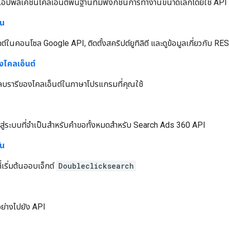
อปพลิเคชันไคลเอ็นต์พื้นฐานที่มีฟังก์ชันการทํางานขนาดเล็กโดยใช้ AP
้น
กต์ในคอนโซล Google API, ติดตั้งสคริปต์ยูทิลิตี และดูข้อมูลเกี่ยวกับ 
งไคลเอ็นต์
ลบรารีของไคลเอ็นต์ในภาษาโปรแกรมที่คุณใช้
้าสู่ระบบที่จําเป็นสําหรับคําขอทั้งหมดสําหรับ Search Ads 360 API
ัน
่เริ่มต้นออบเจ็กต์
Doubleclicksearch
อย่างไปยัง API