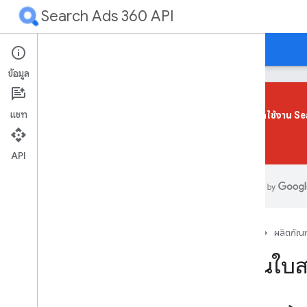
Search Ads 360 API
คำแนะนำ
ข้อมูลอ้างอิง
การสนับสนุน
ข้อมูล
แชท
เราได้เลิกใช้งาน 
ได้แล้ว
ภาพรวม
เริ่มต้นใช้งาน
API
แอปแรกของคุณ
ภาพรวม
สิ่งที่ต้องดำเนินการก่อน
หน้าแรก
ผลิตภัณฑ
ติดตั้งไลบรารีของไคลเอ็นต์
ตั้งค่าการให้สิทธิ์
เขียนใบส
ตั้งค่าแอปพลิเคชัน
ส่งคําขอตัวอย่าง
ปรับปรุงประสิทธิภาพ