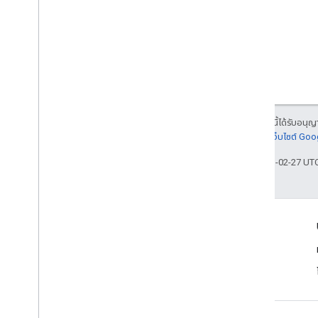
เนื้อหาของหน้าเว็บนี้ได้รับอนุ
ละเอียดที่
นโยบายเว็บไซต์ Go
อัปเดตล่าสุด 2023-02-27 UT
เชื่อมต่อ
ประกาศ
บล็อก