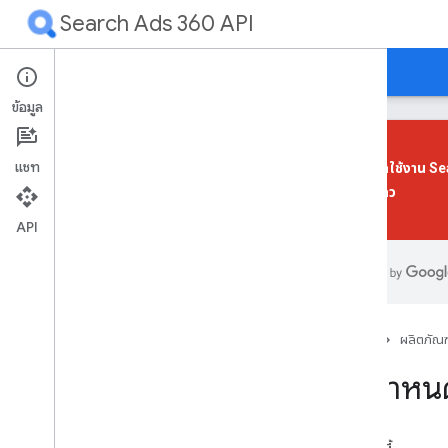
Search Ads 360 API
คำแนะนำ
ข้อมูลอ้างอิง
การสนับสนุน
ข้อมูล
แชท
เราได้เลิกใช้งาน 
ใหม่
ได้แล้ว
การแก้ปัญหา
API
ประกาศ
บล็อก
ข้อกำหนดในการให้บริการ
หน้าแรก
ผลิตภัณฑ
ราคาและโควต้า
ข้อกำหน