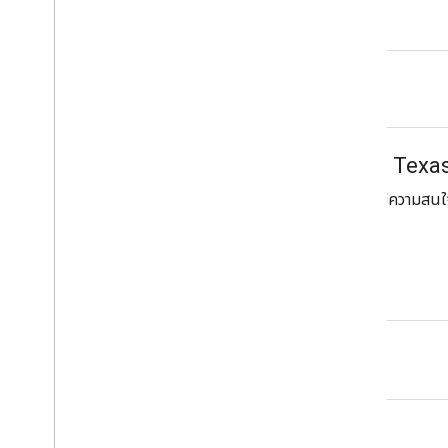
ข่าวดี คุณรับป้ายนี้ได้
check_circle_outline
เข้าร่วม GDG on Campus Texas 
พบปะนักพัฒนาซอฟต์แวร์ในพื้นที่ที่มีความสนใจ
กช็อปแบบลงมือปฏิบัติ
รับป้าย
นโยบายเนื้อหา