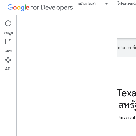
ผลิตภัณฑ์
โปรแกรมนั
Google Developer Program
ข้อมูล
Google ใช้เทคโนโลยี AI เพื่อแปลเนื้อหาเป็นภาษา
แชท
API
GDG on Campus Texas
- College Station, สหรั
เข้าร่วม GDG on Campus Texas A&M University 