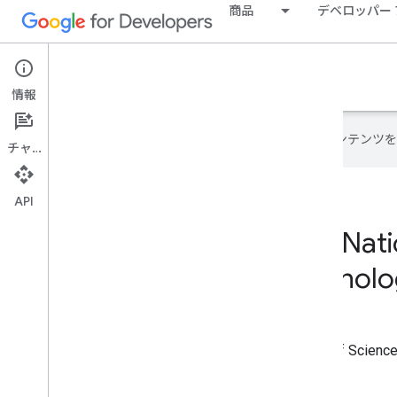
商品
デベロッパー
Google Developer Program
情報
Google は AI 技術を使用して、コン
チャット
API
GDG on Campus Nation
Science and Technolo
India メンバー
GDG on Campus National Institute of Science
に参加しました