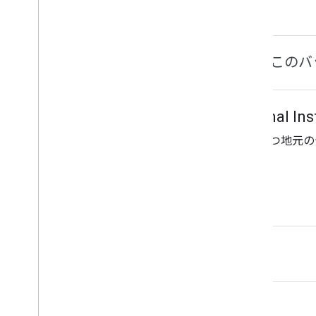
おめでとうございます。このバ
check_circle_outline
GDG on Campus National Ins
テクノロジーに同様の関心を持つ地元の
新しいスキルを学びましょう。
バッジを獲得
コンテンツ ポリシー