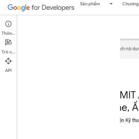
Sản phẩm
Chương 
Google Developer Program
Thông tin
Google sử dụng công nghệ AI để dịch nội dun
Trò chuyện
API
GDG on Campus MIT 
Engineering – Pune, 
Tham gia GDG on Campus tại Học viện Kỹ thu