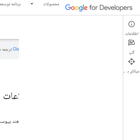
محصولات
برنامه توسعه
Google Developer Program
اطلاعات
این صفحه به‌وسیله
ترجمه ش
گپ
میانای برنامه‌سازی کاربردی
GDG در موسسه فناوری اطلاعات
عضو رانچی، هند
به GDG در موسسه فناوری اطلاعات پردیس هند - رانچی، هند پیوست