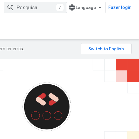
/
Fazer login
m ter erros.