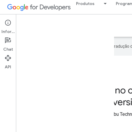
Produtos
Program
Google Developer Program
Informações
O Google usa tecnologia de IA na tradução 
Chat
API
Membro do GDG no 
Technological Universi
Participou do GDG no campus da Cebu Technol