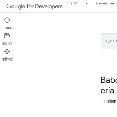
प्रॉडक्ट
Developer 
Google Developer Program
जानकारी
Google आपकी पसंदीदा भाषा में कॉन्टेंट का अनुवाद कर
चैट करें
एपीआई
GDG on Campus Babco
Ilishan-Remo, Nigeri
GDG on Campus Babcock University - Ilishan-R