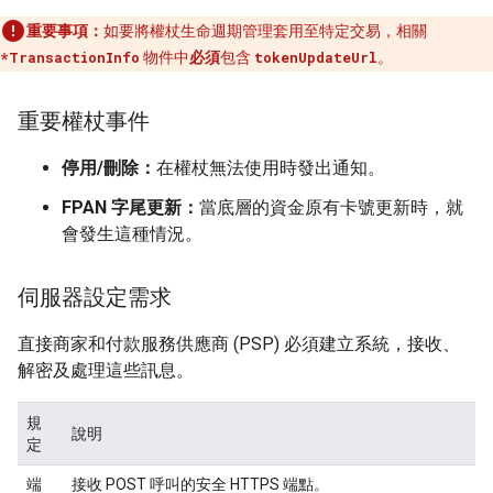
重要事項：
如要將權杖生命週期管理套用至特定交易，相關
*TransactionInfo
物件中
必須
包含
tokenUpdateUrl
。
重要權杖事件
停用/刪除：
在權杖無法使用時發出通知。
FPAN 字尾更新：
當底層的資金原有卡號更新時，就
會發生這種情況。
伺服器設定需求
直接商家和付款服務供應商 (PSP) 必須建立系統，接收、
解密及處理這些訊息。
規
說明
定
端
接收 POST 呼叫的安全 HTTPS 端點。