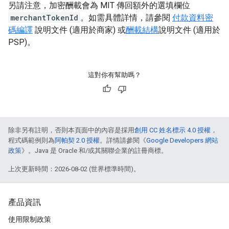
另請注意，加密酬載會為 MIT 傳回額外的選填欄位
merchantTokenId
。如需具體詳情，請參閱
付款資料密
碼編譯
說明文件 (適用於商家) 或
酬載結構
說明文件 (適用於
PSP)。
這對你有幫助嗎？
除非另有註明，否則本頁面中的內容是採用
創用 CC 姓名標示 4.0 授權
，
程式碼範例則為
阿帕契 2.0 授權
。詳情請參閱《
Google Developers 網站
政策
》。Java 是 Oracle 和/或其關聯企業的註冊商標。
上次更新時間：2026-08-02 (世界標準時間)。
產品資訊
使用限制政策