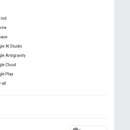
roid
ome
base
le AI Studio
le Antigravity
le Cloud
le Play
 all