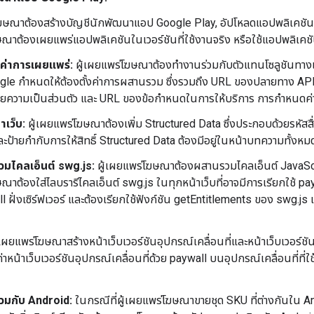
โฆษณาต้องสร้างบัญชีนักพัฒนาแอป Google Play, อัปโหลดแอปพลิเคชัน แล
าต้องเผยแพร่แอปพลิเคชันในเวอร์ชันที่ใช้งานจริง หรือใช้แอปพลิเคชันเวอ
ค่าการเผยแพร่:
ผู้เผยแพร่โฆษณาต้องทํางานร่วมกับตัวแทนโซลูชันทางเท
ogle กำหนดให้ต้องตั้งค่าการผสานรวม ซึ่งรวมถึง URL ของปลายทาง API ท
ความเป็นส่วนตัว และ URL ของข้อกำหนดในการให้บริการ การกําหนดค่าน
าเว็บ:
ผู้เผยแพร่โฆษณาต้องเพิ่ม Structured Data ซึ่งประกอบด้วยรหัสสื
ะป้ายกํากับการให้สิทธิ์ Structured Data ต้องมีอยู่ในหน้าบทความทั้งห
มไคลเอ็นต์ swg.js:
ผู้เผยแพร่โฆษณาต้องผสานรวมไคลเอ็นต์ JavaScrip
าต้องใส่ไลบรารีไคลเอ็นต์ swg.js ในทุกหน้าเว็บที่อาจมีการเรียกใช้ pa
 ฝั่งเซิร์ฟเวอร์ และต้องเรียกใช้ฟังก์ชัน getEntitlements ของ swg.j
้เผยแพร่โฆษณาสร้างหน้าเว็บเวอร์ชันอุปกรณ์เคลื่อนที่และหน้าเว็บเวอร์ชัน
หน้าเว็บเวอร์ชันอุปกรณ์เคลื่อนที่ด้วย paywall บนอุปกรณ์เคลื่อนที่ที่ใช้ก
มกับ Android:
ในกรณีที่ผู้เผยแพร่โฆษณาขายชุด SKU ที่ต่างกันใน An