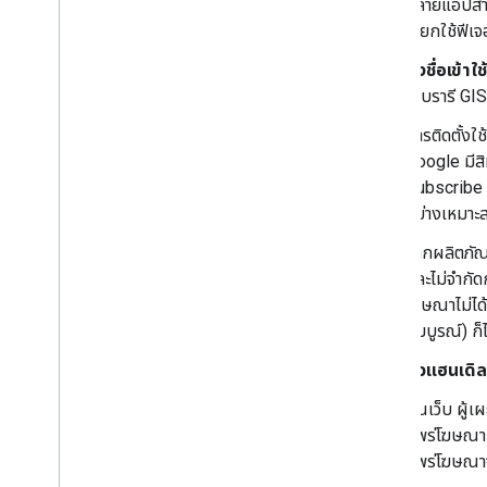
หลายแอปสำห
เรียกใช้ฟีเ
ลงชื่อเข้าใ
ไลบรารี GIS
การติดตั้งใ
Google มีสิ
Subscribe wi
อย่างเหมาะส
หากผลิตภัณ
และไม่จำกัด
โฆษณาไม่ได้
สมบูรณ์) ก็
ตัวแฮนเดิล
บนเว็บ ผู้
แพร่โฆษณา 
แพร่โฆษณาจ