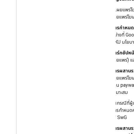
การแก้ปัญหา
ผู้เผยแพร่
เผยแพร่โฆษณ
API
วิธีการ
การกําหนด
การจัดการข้อผิดพลาด
อย่างที่ Go
SKU นโยบาย
ภาคผนวก
มาร์กอัปหน้
อภิธานศัพท์
เผยแพร่) แล
แผนภาพลำดับ
การผสานรว
เผยแพร่โฆษณ
งาน paywall
เหมาะสม
ในกรณีที่ผู
การกำหนดค่า
ใช้ SwG
การผสานรว