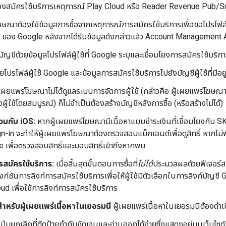
์ต้องสมัครใช้บริการเหตุการณ์ Play Cloud หรือ Reader Revenue Pub/S
ฆษณาต้องใช้ข้อมูลการซื้อจากเหตุการณ์การสมัครใช้บริการเพื่อขอโปรไฟล
 ของ Google หลังจากได้รับข้อมูลดังกล่าวแล้ว Account Management AP
บัญชีด้วยข้อมูลโปรไฟล์ผู้ใช้ที่ Google ระบุและเชื่อมโยงการสมัครใช้บริกา
ายโปรไฟล์ผู้ใช้ Google และข้อมูลการสมัครใช้บริการไปยังบัญชีผู้ใช้ที่มี
้เผยแพร่โฆษณาไม่ได้ดูแลระบบการจัดการผู้ใช้ (กล่าวคือ ผู้เผยแพร่โฆษณ
ู้ใช้โดยสมบูรณ์) ก็ไม่จำเป็นต้องสร้างบัญชีหลังการซื้อ (หรือสร้างไม่ได้)
มกับ iOS:
หากผู้เผยแพร่โฆษณามีเนื้อหาแบบชำระเงินที่เชื่อมโยงกับ 
-in จะทำให้ผู้เผยแพร่โฆษณาต้องตรวจสอบแบ็กเอนด์เพื่อดูสิทธิ์ หากไม่พ
 เพื่อตรวจสอบสิทธิ์และมอบสิทธิ์เข้าถึงหากพบ
รสมัครใช้บริการ:
เมื่อสิ้นสุดขั้นตอนการซื้อที่
ไม่ได้
ประมวลผลด้วยฟีเจอร์ส
์ชันการลิงก์การสมัครใช้บริการเพื่อให้ผู้ใช้มีตัวเลือกในการลิงก์บัญชี
d เพื่อใช้การลิงก์การสมัครใช้บริการ
หรับผู้เผยแพร่เนื้อหาในเยอรมนี
ผู้เผยแพร่เนื้อหาในเยอรมนีต้องดำเน
ุ่มยกเลิกที่ติดป้ายกำกับชัดเจนและอ่านออกได้ง่ายซึ่งแสดงอยู่บนเว็บ