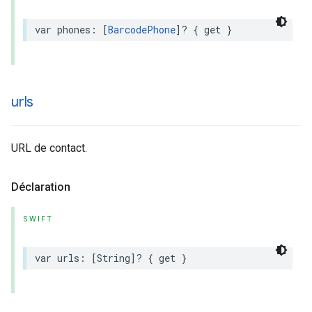
var
phones
:
[
BarcodePhone
]?
{
get
}
urls
URL de contact.
Déclaration
SWIFT
var
urls
:
[
String
]?
{
get
}