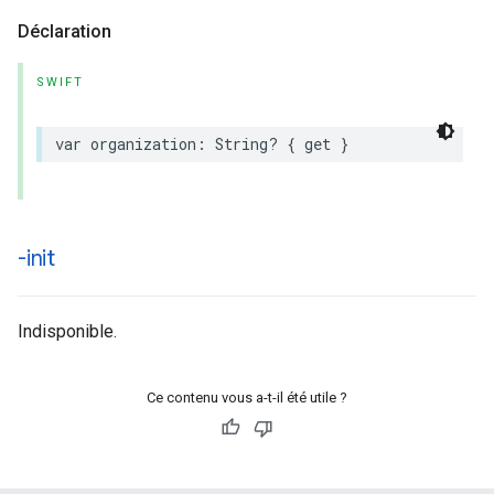
Déclaration
SWIFT
var
organization
:
String
?
{
get
}
-init
Indisponible.
Ce contenu vous a-t-il été utile ?