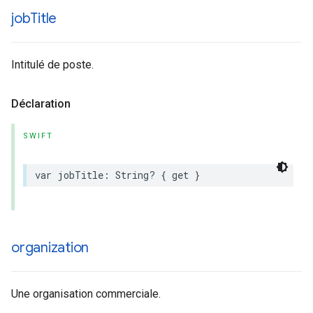
job
Title
Intitulé de poste.
Déclaration
SWIFT
var
jobTitle
:
String
?
{
get
}
organization
Une organisation commerciale.