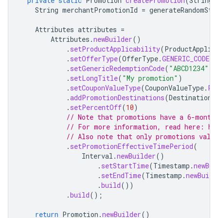
private
static
Promotion
createPromotion
(
String
String
merchantPromotionId
=
generateRandomStr
Attributes
attributes
=
Attributes
.
newBuilder
()
.
setProductApplicability
(
ProductApplic
.
setOfferType
(
OfferType
.
GENERIC_CODE
)
.
setGenericRedemptionCode
(
"ABCD1234"
)
.
setLongTitle
(
"My promotion"
)
.
setCouponValueType
(
CouponValueType
.
PE
.
addPromotionDestinations
(
DestinationE
.
setPercentOff
(
10
)
// Note that promotions have a 6-month
// For more information, read here: ht
// Also note that only promotions vali
.
setPromotionEffectiveTimePeriod
(
Interval
.
newBuilder
()
.
setStartTime
(
Timestamp
.
newBui
.
setEndTime
(
Timestamp
.
newBuild
.
build
())
.
build
();
return
Promotion
.
newBuilder
()