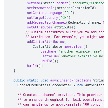
.
setName
(
String
.
format
(
"accounts/%s/merch
.
setPromotionId
(
merchantPromotionId
)
.
setContentLanguage
(
"fr"
)
.
setTargetCountry
(
"CH"
)
.
addRedemptionChannel
(
RedemptionChannel
.
ON
.
setAttributes
(
attributes
)
// Custom attributes allow you to add addi
// Attributes. For example, you might want
.
addCustomAttributes
(
CustomAttribute
.
newBuilder
()
.
setName
(
"another example name"
)
.
setValue
(
"another example value"
)
.
build
())
.
build
();
}
public
static
void
asyncInsertPromotions
(
String
GoogleCredentials
credential
=
new
Authenticat
// Creates a channel provider. This provider m
// to enhance throughput for bulk operations. E
// can handle up to approximately 100 concurre