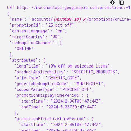
GET https://merchantapi.googleapis.com/promotions/v1
{
 "name": "accounts/
{ACCOUNT_ID}
/promotions/online
 "promotionId": "25_pct_off",
 "contentLanguage": "en",
 "targetCountry": "US",
 "redemptionChannel": [
   "ONLINE"
 ],
 "attributes": {
   "longTitle": "10% off on selected items",
   "productApplicability": "SPECIFIC_PRODUCTS",
   "offerType": "GENERIC_CODE",
   "genericRedemptionCode": "WINTERGIFT",
   "couponValueType": "PERCENT_OFF",
   "promotionDisplayTimePeriod": {
     "startTime": "2024-2-06T00:47:44Z",
     "endTime": "2024-5-06T00:47:44Z"
   },
   "promotionEffectiveTimePeriod": {
     "startTime": "2024-2-06T00:47:44Z",
     "endTime": "2024-5-06T00:47:44Z"