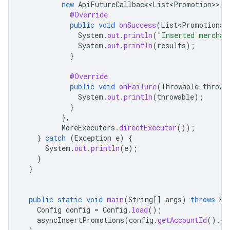
new
ApiFutureCallback<List<Promotion>
>
()
@Override
public
void
onSuccess
(
List<Promotion>
System
.
out
.
println
(
"Inserted merchan
System
.
out
.
println
(
results
);
}
@Override
public
void
onFailure
(
Throwable
throwa
System
.
out
.
println
(
throwable
);
}
},
MoreExecutors
.
directExecutor
());
}
catch
(
Exception
e
)
{
System
.
out
.
println
(
e
);
}
}
public
static
void
main
(
String
[]
args
)
throws
Ex
Config
config
=
Config
.
load
();
asyncInsertPromotions
(
config
.
getAccountId
().
to