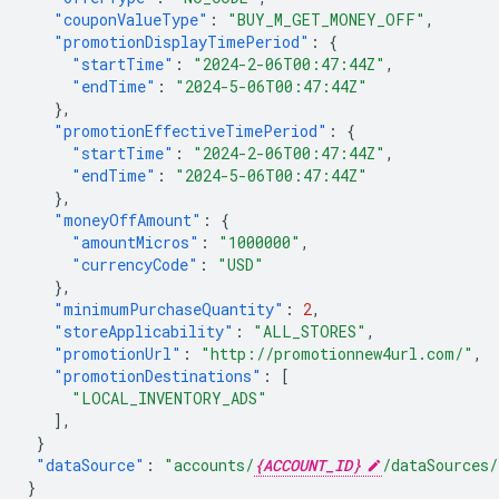
"couponValueType"
:
"BUY_M_GET_MONEY_OFF"
,
"promotionDisplayTimePeriod"
:
{
"startTime"
:
"2024-2-06T00:47:44Z"
,
"endTime"
:
"2024-5-06T00:47:44Z"
},
"promotionEffectiveTimePeriod"
:
{
"startTime"
:
"2024-2-06T00:47:44Z"
,
"endTime"
:
"2024-5-06T00:47:44Z"
},
"moneyOffAmount"
:
{
"amountMicros"
:
"1000000"
,
"currencyCode"
:
"USD"
},
"minimumPurchaseQuantity"
:
2
,
"storeApplicability"
:
"ALL_STORES"
,
"promotionUrl"
:
"http://promotionnew4url.com/"
,
"promotionDestinations"
:
[
"LOCAL_INVENTORY_ADS"
],
}
"dataSource"
:
"accounts/
{ACCOUNT_ID}
/dataSources/
}