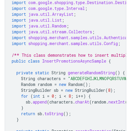
import
com.google.shopping.type.Destination.Destin
import
com.google.type.Interval
;
import
java.util.ArrayList
;
import
java.util.List
;
import
java.util.Random
;
import
java.util.stream.Collectors
;
import
shopping.merchant.samples.utils.Authenticat
import
shopping.merchant.samples.utils.Config
;
/** This class demonstrates how to insert multiple
public
class
InsertPromotionsAsyncSample
{
private
static
String
generateRandomString
()
{
String
characters
=
"ABCDEFGHIJKLMNOPQRSTUVWXY
Random
random
=
new
Random
();
StringBuilder
sb
=
new
StringBuilder
(
8
);
for
(
int
i
=
0
;
i
 < 
8
;
i
++
)
{
sb
.
append
(
characters
.
charAt
(
random
.
nextInt
(
c
}
return
sb
.
toString
();
}