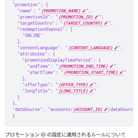
"promotion": {
  "name": "
{PROMOTION_NAME}
",
  "promotionId": "
{PROMOTION_ID}
",
  "targetCountry": "
{TARGET_COUNTRY}
",
  "redemptionChannel": [
    "ONLINE"
  ],
  "contentLanguage": "
{CONTENT_LANGUAGE}
",
  "attributes": {
    "promotionDisplayTimePeriod": {
      "endTime": "
{PROMOTION_END_TIME}
",
      "startTime": "
{PROMOTION_START_TIME}
"
    },
    "offerType": "
{OFFER_TYPE}
",
    "longTitle": "
{LONG_TITLE}
"
  }
},
"dataSource": "accounts/
{ACCOUNT_ID}
/dataSources
}
プロモーション ID の設定に適用されるルールについて