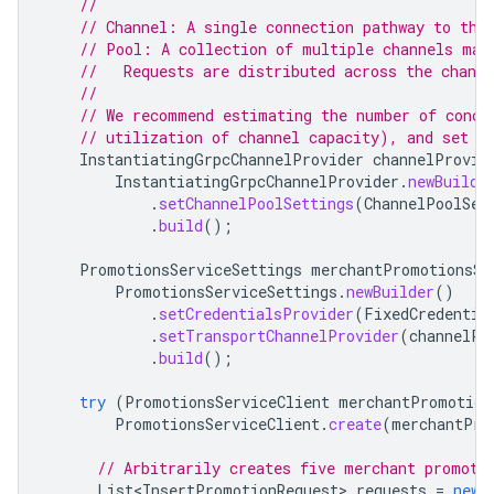
//
// Channel: A single connection pathway to the
// Pool: A collection of multiple channels man
//   Requests are distributed across the channe
//
// We recommend estimating the number of concu
// utilization of channel capacity), and set t
InstantiatingGrpcChannelProvider
channelProvid
InstantiatingGrpcChannelProvider
.
newBuilde
.
setChannelPoolSettings
(
ChannelPoolSet
.
build
();
PromotionsServiceSettings
merchantPromotionsSe
PromotionsServiceSettings
.
newBuilder
()
.
setCredentialsProvider
(
FixedCredentia
.
setTransportChannelProvider
(
channelPr
.
build
();
try
(
PromotionsServiceClient
merchantPromotion
PromotionsServiceClient
.
create
(
merchantPro
// Arbitrarily creates five merchant promoti
List<InsertPromotionRequest>
requests
=
new