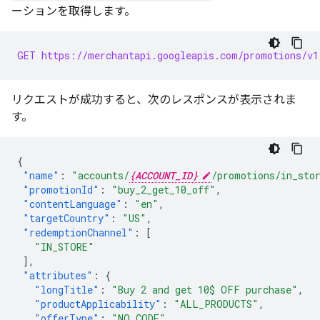
ーションを取得します。
GET https://merchantapi.googleapis.com/promotions/v1
リクエストが成功すると、次のレスポンスが表示されま
す。
{
"name"
:
"accounts/
{ACCOUNT_ID}
/promotions/in_sto
"promotionId"
:
"buy_2_get_10_off"
,
"contentLanguage"
:
"en"
,
"targetCountry"
:
"US"
,
"redemptionChannel"
:
[
"IN_STORE"
],
"attributes"
:
{
"longTitle"
:
"Buy 2 and get 10$ OFF purchase"
,
"productApplicability"
:
"ALL_PRODUCTS"
,
"offerType"
:
"NO_CODE"
,