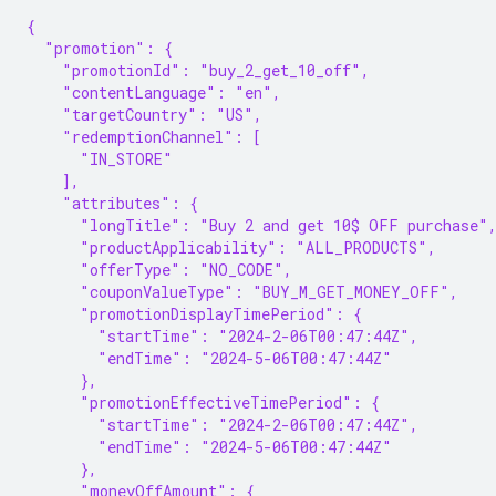
{
  "promotion": {
    "promotionId": "buy_2_get_10_off",
    "contentLanguage": "en",
    "targetCountry": "US",
    "redemptionChannel": [
      "IN_STORE"
    ],
    "attributes": {
      "longTitle": "Buy 2 and get 10$ OFF purchase"
      "productApplicability": "ALL_PRODUCTS",
      "offerType": "NO_CODE",
      "couponValueType": "BUY_M_GET_MONEY_OFF",
      "promotionDisplayTimePeriod": {
        "startTime": "2024-2-06T00:47:44Z",
        "endTime": "2024-5-06T00:47:44Z"
      },
      "promotionEffectiveTimePeriod": {
        "startTime": "2024-2-06T00:47:44Z",
        "endTime": "2024-5-06T00:47:44Z"
      },
      "moneyOffAmount": {