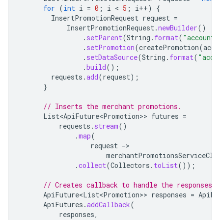
for
(
int
i
=
0
;
i
 < 
5
;
i
++
)
{
InsertPromotionRequest
request
=
InsertPromotionRequest
.
newBuilder
()
.
setParent
(
String
.
format
(
"accounts
.
setPromotion
(
createPromotion
(
acco
.
setDataSource
(
String
.
format
(
"acco
.
build
();
requests
.
add
(
request
);
}
// Inserts the merchant promotions.
List<ApiFuture<Promotion>
>
futures
=
requests
.
stream
()
.
map
(
request
-
merchantPromotionsServiceCli
.
collect
(
Collectors
.
toList
());
// Creates callback to handle the responses w
ApiFuture<List<Promotion>
>
responses
=
ApiFu
ApiFutures
.
addCallback
(
responses
,