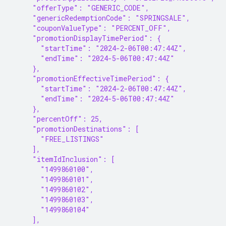
     "offerType": "GENERIC_CODE",
     "genericRedemptionCode": "SPRINGSALE",
     "couponValueType": "PERCENT_OFF",
     "promotionDisplayTimePeriod": {
       "startTime": "2024-2-06T00:47:44Z",
       "endTime": "2024-5-06T00:47:44Z"
     },
     "promotionEffectiveTimePeriod": {
       "startTime": "2024-2-06T00:47:44Z",
       "endTime": "2024-5-06T00:47:44Z"
     },
     "percentOff": 25,
     "promotionDestinations": [
       "FREE_LISTINGS"
     ],
     "itemIdInclusion": [
       "1499860100",
       "1499860101",
       "1499860102",
       "1499860103",
       "1499860104"
     ],