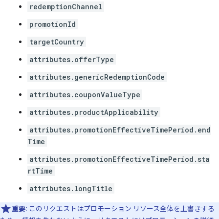
redemptionChannel
promotionId
targetCountry
attributes.offerType
attributes.genericRedemptionCode
attributes.couponValueType
attributes.productApplicability
attributes.promotionEffectiveTimePeriod.end
Time
attributes.promotionEffectiveTimePeriod.sta
rtTime
attributes.longTitle
重要:
このリクエストはプロモーション リソース全体を上書きする