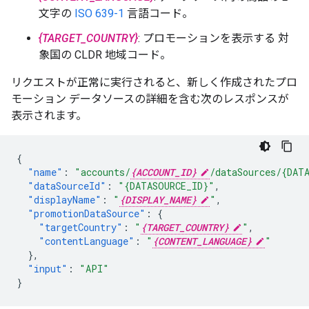
文字の
ISO 639-1
言語コード。
{TARGET_COUNTRY}
: プロモーションを表示する 対
象国の CLDR 地域コード。
リクエストが正常に実行されると、新しく作成されたプロ
モーション データソースの詳細を含む次のレスポンスが
表示されます。
{
"name"
:
"accounts/
{ACCOUNT_ID}
/dataSources/{DAT
"dataSourceId"
:
"{DATASOURCE_ID}"
,
"displayName"
:
"
{DISPLAY_NAME}
"
,
"promotionDataSource"
:
{
"targetCountry"
:
"
{TARGET_COUNTRY}
"
,
"contentLanguage"
:
"
{CONTENT_LANGUAGE}
"
},
"input"
:
"API"
}