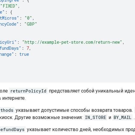
"FIXED"
,
e"
:
{
tMicros"
:
"0"
,
ncyCode"
:
"GBP"
icyUri"
:
"http://example-pet-store.com/return-new"
,
fundDays"
:
7
,
hange"
:
true
поле
returnPolicyId
представляет собой уникальный иден
 интернете.
ethods
указывает допустимые способы возврата товаров.
 киоск. Другие возможные значения:
IN_STORE
и
BY_MAIL
.
RefundDays
указывает количество дней, необходимых прод