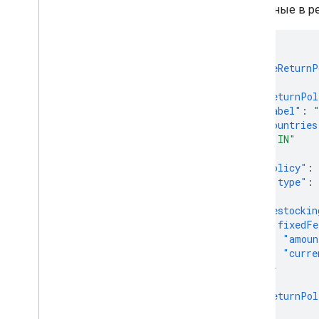
Manage programs
доступные в р
Overview
{
Manage customer loyalty data
"onlineReturnP
Overview
{
"returnPol
"label"
:
Manage Comparison Shopping
Services (CSS)
"countries
"IN"
Overview
],
Get started
"policy"
:
"type"
:
Advanced
},
Send multiple requests at once
"restockin
"fixedFe
Manage conversion sources
"amoun
Quotas and limits
"curre
Track usage metrics
}
Handle error responses
},
Error messages
"returnPol
},