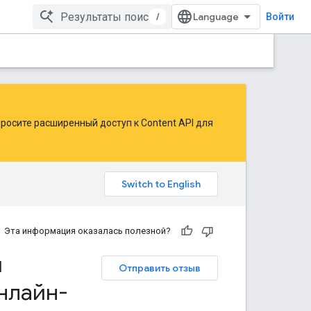
/
Войти
росите расширенный доступ к Content API для
Эта информация оказалась полезной?
и
Отправить отзыв
нлайн-