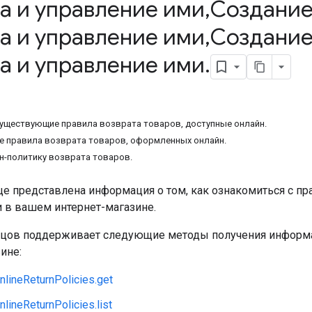
а и управление ими
,
Создание
а и управление ими
,
Создание
а и управление ими
.
уществующие правила возврата товаров, доступные онлайн.
е правила возврата товаров, оформленных онлайн.
н-политику возврата товаров.
це представлена ​​информация о том, как ознакомиться с п
в вашем интернет-магазине.
вцов поддерживает следующие методы получения информа
ине:
nlineReturnPolicies.get
nlineReturnPolicies.list