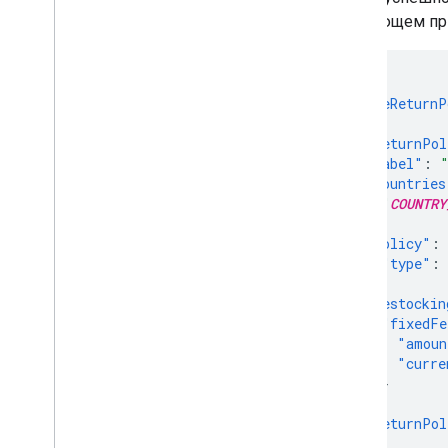
Enable automatic improvements
следующем пр
Manage reports
Overview
{
Get started
"onlineReturnP
{
Evaluate your products
"returnPol
Performance reports
"label"
:
Understand the market
"countries
Explore your competitive landscape
"
COUNTRY
Analyze You
Tube Affiliate
],
Performance (Alpha)
"policy"
:
Compose a query
"type"
:
},
"restockin
Manage inventories
"fixedFe
Overview
"amoun
Local inventories
"curre
Regional inventories
}
},
"returnPol
Manage reviews
}