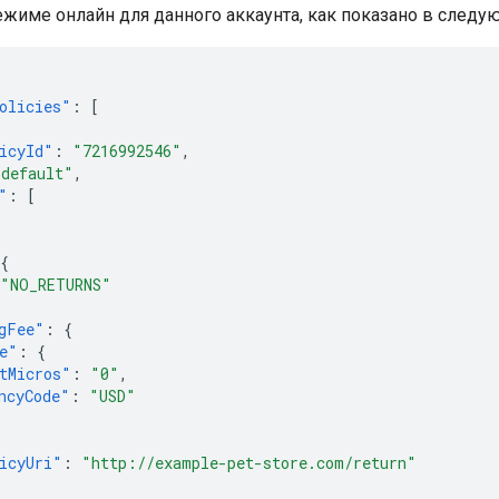
ежиме онлайн для данного аккаунта, как показано в следу
olicies"
:
[
icyId"
:
"7216992546"
,
"default"
,
"
:
[
{
"NO_RETURNS"
gFee"
:
{
e"
:
{
tMicros"
:
"0"
,
ncyCode"
:
"USD"
icyUri"
:
"http://example-pet-store.com/return"