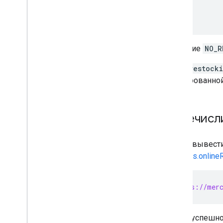
Review products
]
Review merchants
}
Manage checkout settings
Значение
NO_R
Overview
Поле
restock
Manage order tracking signals
фиксированной
Overview
Manage your online return policies
Перечисли
Overview
Чтобы вывести
Manage local feeds partnership
accounts.onlineR
Overview
Manage promotions
GET https://merc
Overview
Troubleshoot issues
После успешно