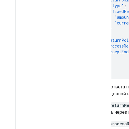
"type"
:
"fixedFe
"amoun
"curre
}
},
"returnPol
"processRe
"acceptExc
}
]
}
В теле ответа 
размещенной в
Поле
returnM
вернуть через
Поле
process