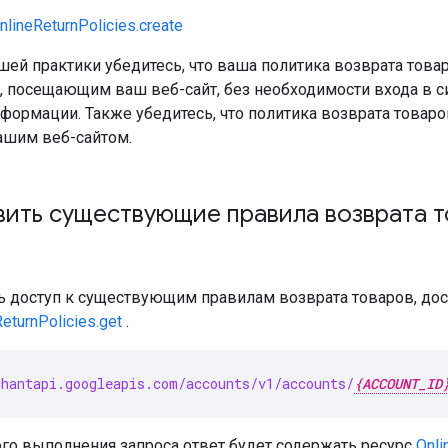
nlineReturnPolicies.create
шей практики убедитесь, что ваша политика возврата това
, посещающим ваш веб-сайт, без необходимости входа в си
нформации. Также убедитесь, что политика возврата това
ашим веб-сайтом.
вить существующие правила возврата 
ь доступ к существующим правилам возврата товаров, дос
eturnPolicies.get
.
hantapi.googleapis.com/accounts/v1/accounts/
{ACCOUNT_ID
го выполнения запроса ответ будет содержать ресурс
Onli