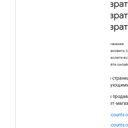
возврат
Agentic tools
возврат
Verify your account's connection to
Merchant API
возврат
Migration
Migrate from Content API
Содержание
Migrate from v1beta to v1
Восстановить с
Перечислите вс
Manage merchant accounts and
settings
Создайте онлай
Overview
Create accounts
На этой страни
Account relationships
действующими 
Manage access control
API для прода
Manage business settings
интернет-магаз
Manage regions
Manage Merchant Center email
accounts.o
preferences
Subscribe to push notifications
accounts.o