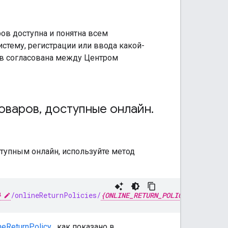
ров доступна и понятна всем
стему, регистрации или ввода какой-
ров согласована между Центром
товаров
,
доступные онлайн
.
тупным онлайн, используйте метод
}
/onlineReturnPolicies/
{ONLINE_RETURN_POLICY_ID}
neReturnPolicy
, как показано в