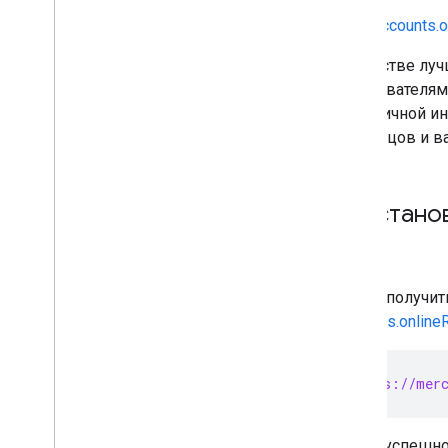
Link a Google business profile
accounts.o
Manage Local Feeds Partnership (LFP)
providers
В качестве луч
View and troubleshoot issues
пользователям
либо личной и
Manage data sources
продавцов и в
Overview
Manage API data sources
Manage various data source types
Восстано
View your data sources
Monitor and trigger data source
processing
Чтобы получит
Manage products
accounts.onlineR
Overview
Add and manage products
Make frequent updates to your
GET https://merc
products
List your products data and product
issues
После успешно