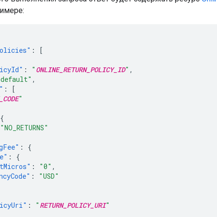
имере:
olicies"
:
[
icyId"
:
"
ONLINE_RETURN_POLICY_ID
"
,
"default"
,
"
:
[
_CODE
"
{
"NO_RETURNS"
gFee"
:
{
e"
:
{
tMicros"
:
"0"
,
ncyCode"
:
"USD"
icyUri"
:
"
RETURN_POLICY_URI
"