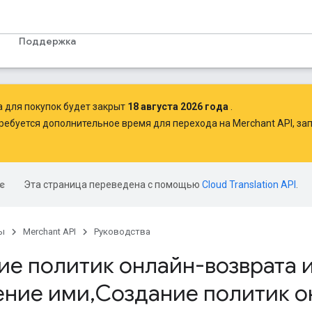
Поддержка
а для покупок будет закрыт
18 августа 2026 года
.
ребуется дополнительное время для перехода на Merchant API,
зап
Эта страница переведена с помощью
Cloud Translation API
.
ы
Merchant API
Руководства
ие политик онлайн-возврата 
ение ими
,
Создание политик о