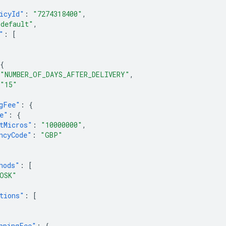
icyId"
:
"7274318400"
,
"default"
,
"
:
[
{
"NUMBER_OF_DAYS_AFTER_DELIVERY"
,
"15"
gFee"
:
{
e"
:
{
tMicros"
:
"10000000"
,
ncyCode"
:
"GBP"
hods"
:
[
OSK"
tions"
:
[
ppingFee"
:
{