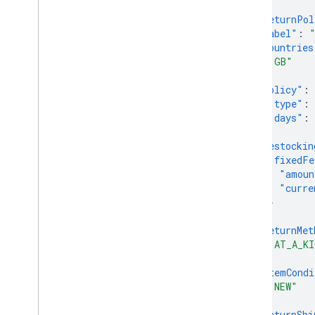
{
"returnPol
"label"
:
"countries
"GB"
],
"policy"
:
"type"
:
"days"
:
},
"restockin
"fixedFe
"amoun
"curre
}
},
"returnMet
"AT_A_KI
],
"itemCondi
"NEW"
],
"returnShi