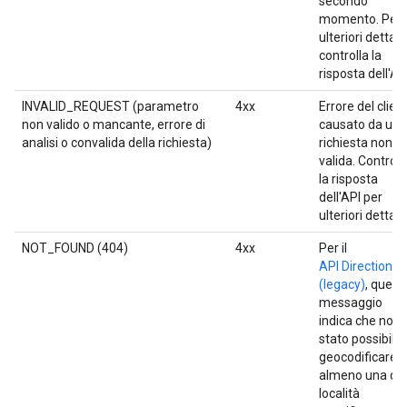
secondo
momento. Per
ulteriori dettagli
controlla la
risposta dell'AP
INVALID_REQUEST (parametro
4xx
Errore del clien
non valido o mancante, errore di
causato da una
analisi o convalida della richiesta)
richiesta non
valida. Controll
la risposta
dell'API per
ulteriori dettagli
NOT_FOUND (404)
4xx
Per il
API Directions
(legacy)
, quest
messaggio
indica che non 
stato possibile
geocodificare
almeno una del
località