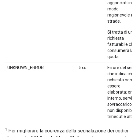
agganciati in
modo
ragionevole all
strade.
Si tratta di una
richiesta
fatturabile che
consumerà la
quota.
UNKNOWN_ERROR
5xx
Errore del serv
che indica che l
richiesta non p
essere
elaborata: erro
interno, servizi
sovraccarico,
non disponibile,
timeout e altri.
1
Per migliorare la coerenza della segnalazione dei codici