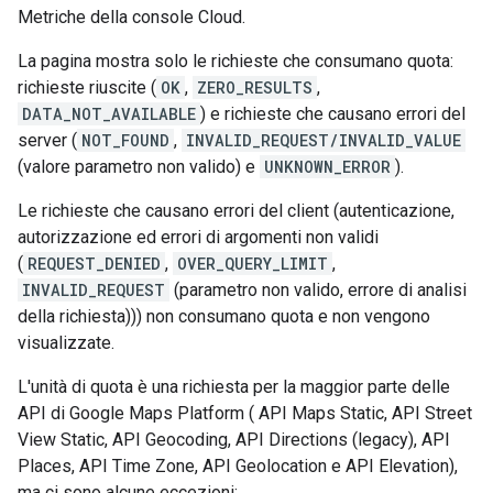
Metriche della console Cloud.
La pagina mostra solo le richieste che consumano quota:
richieste riuscite (
OK
,
ZERO_RESULTS
,
DATA_NOT_AVAILABLE
) e richieste che causano errori del
server (
NOT_FOUND
,
INVALID_REQUEST/INVALID_VALUE
(valore parametro non valido) e
UNKNOWN_ERROR
).
Le richieste che causano errori del client (autenticazione,
autorizzazione ed errori di argomenti non validi
(
REQUEST_DENIED
,
OVER_QUERY_LIMIT
,
INVALID_REQUEST
(parametro non valido, errore di analisi
della richiesta))) non consumano quota e non vengono
visualizzate.
L'unità di quota è una richiesta per la maggior parte delle
API di Google Maps Platform ( API Maps Static, API Street
View Static, API Geocoding, API Directions (legacy), API
Places, API Time Zone, API Geolocation e API Elevation),
ma ci sono alcune eccezioni: