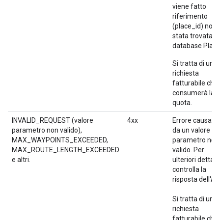
viene fatto
riferimento
(place_id) non 
stata trovata n
database Place
Si tratta di una
richiesta
fatturabile che
consumerà la
quota.
INVALID_REQUEST (valore
4xx
Errore causato
parametro non valido),
da un valore
MAX_WAYPOINTS_EXCEEDED,
parametro non
MAX_ROUTE_LENGTH_EXCEEDED
valido. Per
e altri.
ulteriori dettagli
controlla la
risposta dell'AP
Si tratta di una
richiesta
fatturabile che