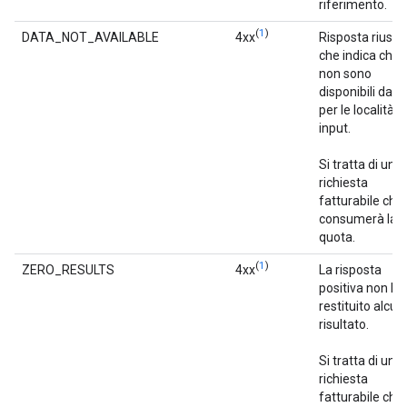
riferimento.
(
1
)
DATA_NOT_AVAILABLE
4xx
Risposta riusci
che indica che
non sono
disponibili dati
per le località di
input.
Si tratta di una
richiesta
fatturabile che
consumerà la
quota.
(
1
)
ZERO_RESULTS
4xx
La risposta
positiva non ha
restituito alcun
risultato.
Si tratta di una
richiesta
fatturabile che