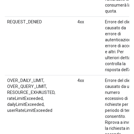
consumerà la
quota.
REQUEST_DENIED
4xx
Errore del clien
causato da
errore di
autenticazione
errore di acces
e altri. Per
ulteriori dettagli
controlla la
risposta dell'AP
OVER_DAILY_LIMIT,
4xx
Errore del clien
OVER_QUERY_LIMIT,
causato da un
RESOURCE_EXHAUSTED,
numero
rateLimitExceeded,
eccessivo di
dailyLimitExceeded,
richieste per
userRateLimitExceeded
periodo di tem
consentito.
Riprova a invia
la richiesta in u