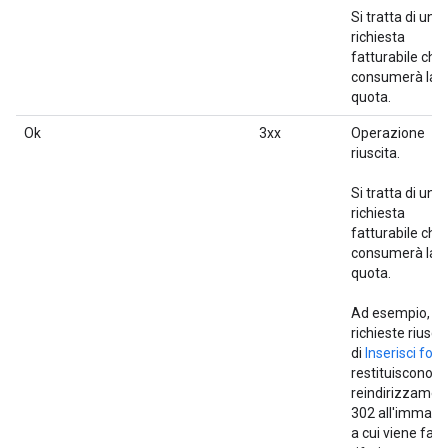
Si tratta di una
richiesta
fatturabile che
consumerà la
quota.
Ok
3xx
Operazione
riuscita.
Si tratta di una
richiesta
fatturabile che
consumerà la
quota.
Ad esempio, le
richieste riusci
di
Inserisci foto
restituiscono il
reindirizzamen
302 all'immagi
a cui viene fatt