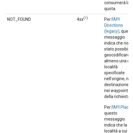
consumerà la
quota.
(
1
)
NOT_FOUND
4xx
Per l'
API
Directions
(legacy)
, quest
messaggio
indica che non 
stato possibile
geocodificare
almeno una del
località
specificate
nell'origine, nel
destinazione o
nei waypoint
della richiesta.
Per l'
API Places
questo
messaggio
indica che la
località a cui