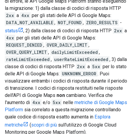
di errore, le API Google Maps Platform stanno eseguendo
la migrazione: 1) dalla classe di codici di risposta HTTP
2xx
a
4xx
per gli stati delle API di Google Maps:
DATA_NOT_AVAILABLE
,
NOT_FOUND
,
ZERO_RESULTS
-
status
, 2) dalla classe di codici di risposta HTTP
2xx
a
4xx
per gli stati delle API di Google Maps:
REQUEST_DENIED
,
OVER_DAILY_LIMIT
,
OVER_QUERY_LIMIT
,
dailyLimitExceeded
,
rateLimitExceeded
,
userRateLimitExceeded
, 3) dalla
classe di codici di risposta HTTP
2xx
a
5xx
per lo stato
delle API di Google Maps:
UNKNOWN_ERROR
. Puoi
visualizzare entrambi i codici di risposta durante il periodo
di transizione. I codici di risposta restituiti nelle risposte
dell'API di Google Maps
non
cambiano. Verifica che
l'aumento di
4xx
e/o
5xx
nelle
metriche di Google Maps
Platform
sia correlato a questa migrazione controllando
quale codice di risposta esatto aumenta in
Esplora
metriche
(
scopri di più
sull'utilizzo di Google Cloud
Monitoring per Google Maps Platform).