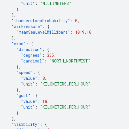
"unit"
:
"MILLIMETERS"
}
},
"thunderstormProbability"
:
0
,
"airPressure"
:
{
"meanSeaLevelMillibars"
:
1019.16
},
"wind"
:
{
"direction"
:
{
"degrees"
:
335
,
"cardinal"
:
"NORTH_NORTHWEST"
},
"speed"
:
{
"value"
:
8
,
"unit"
:
"KILOMETERS_PER_HOUR"
},
"gust"
:
{
"value"
:
18
,
"unit"
:
"KILOMETERS_PER_HOUR"
}
},
"visibility"
:
{