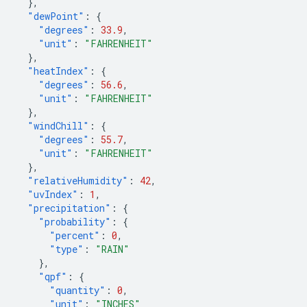
},
"dewPoint"
:
{
"degrees"
:
33.9
,
"unit"
:
"FAHRENHEIT"
},
"heatIndex"
:
{
"degrees"
:
56.6
,
"unit"
:
"FAHRENHEIT"
},
"windChill"
:
{
"degrees"
:
55.7
,
"unit"
:
"FAHRENHEIT"
},
"relativeHumidity"
:
42
,
"uvIndex"
:
1
,
"precipitation"
:
{
"probability"
:
{
"percent"
:
0
,
"type"
:
"RAIN"
},
"qpf"
:
{
"quantity"
:
0
,
"unit"
:
"INCHES"