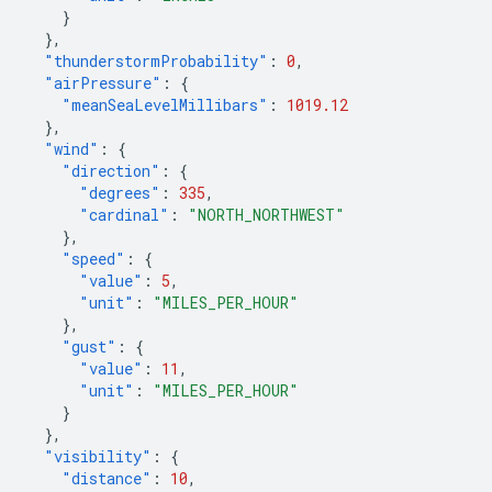
}
},
"thunderstormProbability"
:
0
,
"airPressure"
:
{
"meanSeaLevelMillibars"
:
1019.12
},
"wind"
:
{
"direction"
:
{
"degrees"
:
335
,
"cardinal"
:
"NORTH_NORTHWEST"
},
"speed"
:
{
"value"
:
5
,
"unit"
:
"MILES_PER_HOUR"
},
"gust"
:
{
"value"
:
11
,
"unit"
:
"MILES_PER_HOUR"
}
},
"visibility"
:
{
"distance"
:
10
,