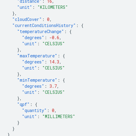
"distance"
:
16
,
"unit"
:
"KILOMETERS"
},
"cloudCover"
:
0
,
"currentConditionsHistory"
:
{
"temperatureChange"
:
{
"degrees"
:
-0.6
,
"unit"
:
"CELSIUS"
},
"maxTemperature"
:
{
"degrees"
:
14.3
,
"unit"
:
"CELSIUS"
},
"minTemperature"
:
{
"degrees"
:
3.7
,
"unit"
:
"CELSIUS"
},
"qpf"
:
{
"quantity"
:
0
,
"unit"
:
"MILLIMETERS"
}
}
}