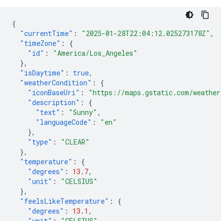
{
"currentTime"
:
"2025-01-28T22:04:12.025273178Z"
,
"timeZone"
:
{
"id"
:
"America/Los_Angeles"
},
"isDaytime"
:
true
,
"weatherCondition"
:
{
"iconBaseUri"
:
"https://maps.gstatic.com/weather
"description"
:
{
"text"
:
"Sunny"
,
"languageCode"
:
"en"
},
"type"
:
"CLEAR"
},
"temperature"
:
{
"degrees"
:
13.7
,
"unit"
:
"CELSIUS"
},
"feelsLikeTemperature"
:
{
"degrees"
:
13.1
,
"unit"
:
"CELSIUS"