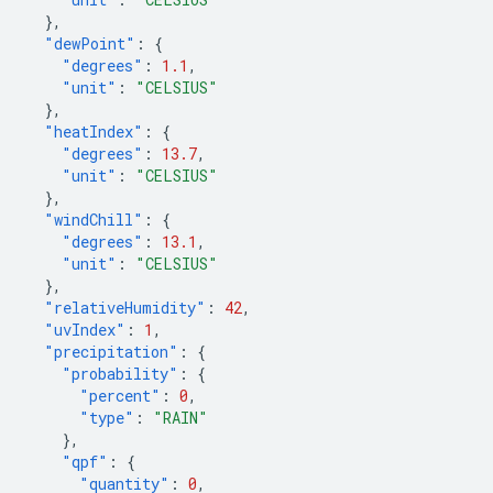
},
"dewPoint"
:
{
"degrees"
:
1.1
,
"unit"
:
"CELSIUS"
},
"heatIndex"
:
{
"degrees"
:
13.7
,
"unit"
:
"CELSIUS"
},
"windChill"
:
{
"degrees"
:
13.1
,
"unit"
:
"CELSIUS"
},
"relativeHumidity"
:
42
,
"uvIndex"
:
1
,
"precipitation"
:
{
"probability"
:
{
"percent"
:
0
,
"type"
:
"RAIN"
},
"qpf"
:
{
"quantity"
:
0
,