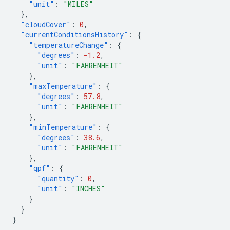
"unit"
:
"MILES"
},
"cloudCover"
:
0
,
"currentConditionsHistory"
:
{
"temperatureChange"
:
{
"degrees"
:
-1.2
,
"unit"
:
"FAHRENHEIT"
},
"maxTemperature"
:
{
"degrees"
:
57.8
,
"unit"
:
"FAHRENHEIT"
},
"minTemperature"
:
{
"degrees"
:
38.6
,
"unit"
:
"FAHRENHEIT"
},
"qpf"
:
{
"quantity"
:
0
,
"unit"
:
"INCHES"
}
}
}