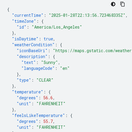
{
"currentTime"
:
"2025-01-28T22:13:56.723468335Z"
,
"timeZone"
:
{
"id"
:
"America/Los_Angeles"
},
"isDaytime"
:
true
,
"weatherCondition"
:
{
"iconBaseUri"
:
"https://maps.gstatic.com/weather
"description"
:
{
"text"
:
"Sunny"
,
"languageCode"
:
"en"
},
"type"
:
"CLEAR"
},
"temperature"
:
{
"degrees"
:
56.6
,
"unit"
:
"FAHRENHEIT"
},
"feelsLikeTemperature"
:
{
"degrees"
:
55.7
,
"unit"
:
"FAHRENHEIT"