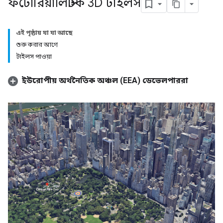
ফটোরিয়ালিস্টিক 3D টাইলস
এই পৃষ্ঠায় যা যা আছে
শুরু করার আগে
টাইলস পাওয়া
ইউরোপীয় অর্থনৈতিক অঞ্চল (EEA) ডেভেলপাররা