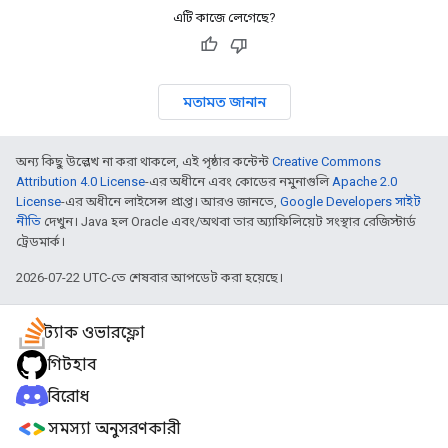
এটি কাজে লেগেছে?
মতামত জানান
অন্য কিছু উল্লেখ না করা থাকলে, এই পৃষ্ঠার কন্টেন্ট
Creative Commons
Attribution 4.0 License
-এর অধীনে এবং কোডের নমুনাগুলি
Apache 2.0
License
-এর অধীনে লাইসেন্স প্রাপ্ত। আরও জানতে,
Google Developers সাইট
নীতি
দেখুন। Java হল Oracle এবং/অথবা তার অ্যাফিলিয়েট সংস্থার রেজিস্টার্ড
ট্রেডমার্ক।
2026-07-22 UTC-তে শেষবার আপডেট করা হয়েছে।
স্ট্যাক ওভারফ্লো
গিটহাব
বিরোধ
সমস্যা অনুসরণকারী