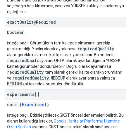
Bundan daha düşük kaliteli sonuçlar döndürülmez. Bu
seçeneğin belirtilmemesi, yalnızca YÜKSEK kaliteyle sınırlamaya
eşdeğerdir.
exact
Quality
Required
boolean
İsteğe bağlı. Görüntülerin tam kalitede olmasının gerekip
requiredQuality
gerekmediği. Yanlış olarak ayarlanırsa
alanı, gerekli minimum kalite olarak yorumlanır. Bu nedenle,
requiredQuality
alanı ORTA olarak ayarlandığında YÜKSEK
kaliteli görüntüler döndürülebilir. Doğru olarak ayarlanırsa
requiredQuality
, tam olarak gerekli kalite olarak yorumlanır
requiredQuality
MEDIUM
ve
,
olarak ayarlanırsa yalnızca
MEDIUM
kalitesinde görüntüler döndürülür.
experiments[]
enum (
Experiment
)
İsteğe bağlı. Etkinleştirilecek GKST öncesi denemeleri belirtir. Bu
alanın kullanıldığı istekler,
Google Haritalar Platformu Hizmete
Özgü Şartları
uyarınca GKST öncesi teklif olarak sınıflandırılır.