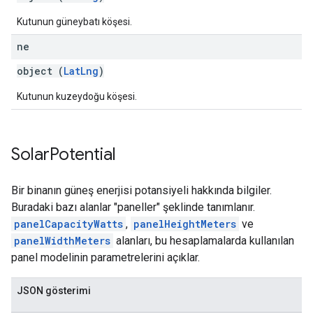
Kutunun güneybatı köşesi.
ne
object (
LatLng
)
Kutunun kuzeydoğu köşesi.
Solar
Potential
Bir binanın güneş enerjisi potansiyeli hakkında bilgiler.
Buradaki bazı alanlar "paneller" şeklinde tanımlanır.
panelCapacityWatts
,
panelHeightMeters
ve
panelWidthMeters
alanları, bu hesaplamalarda kullanılan
panel modelinin parametrelerini açıklar.
JSON gösterimi