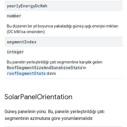
yearly
Energy
Dc
Kwh
number
Bu düzenin bir yıl boyunca yakaladığı güneş ışığı enerjisi miktarı
(DC kW/sa cinsinden).
segment
Index
integer
Bu panelin yerleştirildiği çatı segmentine karşılık gelen
RoofSegmentSizeAndSunshineStats
'in
roofSegmentStats
dizini.
Solar
Panel
Orientation
Güneş panelinin yönü. Bu, panelin yerleştirildiği çatı
segmentinin azimutuna göre yorumlanmalıdır.