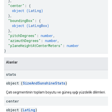
}
,
"center"
: 
{
object (
LatLng
)
}
,
"boundingBox"
: 
{
object (
LatLngBox
)
}
,
"pitchDegrees"
: 
number
,
"azimuthDegrees"
: 
number
,
"planeHeightAtCenterMeters"
: 
number
}
Alanlar
stats
object (
SizeAndSunshineStats
)
Çatı segmentinin toplam boyutu ve güneş ışığı yüzdelik dilimleri.
center
object (
LatLng
)