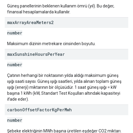
Güneş panellerinin beklenen kullanım ömrü (yıl). Bu değer,
finansal hesaplamalarda kullanılır.
max
Array
Area
Meters2
number
Maksimum dizinin metrekare cinsinden boyutu.
max
Sunshine
Hours
Per
Year
number
Çatının herhangi bir noktasının yılda aldığı maksimum güneş
ışığı saati sayısı. Güneş ışığı saatleri, yılda alınan toplam güneş
ışığı (enerji) miktarının bir ölçüsüdür. 1 saat güneş ışığı = kW
başına 1 kWh (kW, Standart Test Koşulları altındaki kapasiteyi
ifade eder).
carbon
Offset
Factor
Kg
Per
Mwh
number
Şebeke elektriğinin MWh başına üretilen eşdeğer CO2 miktarı.