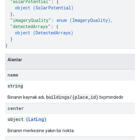
"solarPotential"
: 
{
object (
SolarPotential
)
}
,
"imageryQuality"
: 
enum (
ImageryQuality
)
,
"detectedArrays"
: 
{
object (
DetectedArrays
)
}
}
Alanlar
name
string
buildings/{place_id}
Binanın kaynak adı,
biçimindedir.
center
object (
LatLng
)
Binanın merkezine yakın bir nokta.