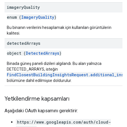
imagery
Quality
enum (
ImageryQuality
)
Bu binanın verilerini hesaplamak için kullanılan görüntülerin
kalitesi.
detected
Arrays
object (
DetectedArrays
)
Binada güneş paneli dizileri algılandı. Bu alan yalnızca
DETECTED_ARRAYS, isteğin
FindClosestBuildingInsightsRequest.additional_insi
bölümüne dahil edilmişse doldurulur.
Yetkilendirme kapsamları
Aşağıdaki OAuth kapsamını gerektirir:
https://www.googleapis.com/auth/cloud-