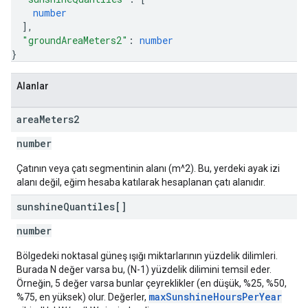
number
]
,
"groundAreaMeters2"
: 
number
}
Alanlar
area
Meters2
number
Çatının veya çatı segmentinin alanı (m^2). Bu, yerdeki ayak izi
alanı değil, eğim hesaba katılarak hesaplanan çatı alanıdır.
sunshine
Quantiles[]
number
Bölgedeki noktasal güneş ışığı miktarlarının yüzdelik dilimleri.
Burada N değer varsa bu, (N-1) yüzdelik dilimini temsil eder.
Örneğin, 5 değer varsa bunlar çeyreklikler (en düşük, %25, %50,
maxSunshineHoursPerYear
%75, en yüksek) olur. Değerler,