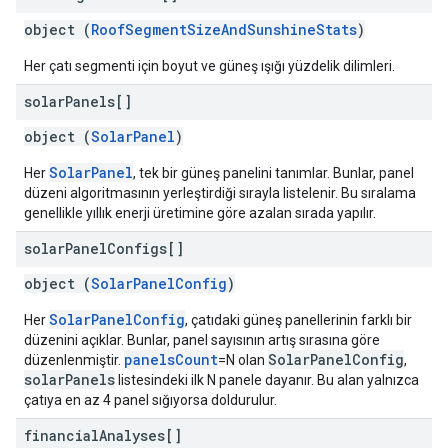
object (
RoofSegmentSizeAndSunshineStats
)
Her çatı segmenti için boyut ve güneş ışığı yüzdelik dilimleri.
solar
Panels[]
object (
SolarPanel
)
SolarPanel
Her
, tek bir güneş panelini tanımlar. Bunlar, panel
düzeni algoritmasının yerleştirdiği sırayla listelenir. Bu sıralama
genellikle yıllık enerji üretimine göre azalan sırada yapılır.
solar
Panel
Configs[]
object (
SolarPanelConfig
)
SolarPanelConfig
Her
, çatıdaki güneş panellerinin farklı bir
düzenini açıklar. Bunlar, panel sayısının artış sırasına göre
panelsCount
SolarPanelConfig
düzenlenmiştir.
=N olan
,
solarPanels
listesindeki ilk N panele dayanır. Bu alan yalnızca
çatıya en az 4 panel sığıyorsa doldurulur.
financial
Analyses[]