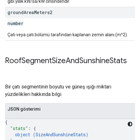
gibi yıllık kW/sa/kW cinsindendir.
ground
Area
Meters2
number
Çatı veya çatı bölümü tarafından kaplanan zemin alanı (m^2).
Roof
Segment
Size
And
Sunshine
Stats
Bir çatı segmentinin boyutu ve güneş ışığı miktarı
yüzdelikleri hakkında bilgi.
JSON gösterimi
{
"stats"
: 
{
object (
SizeAndSunshineStats
)