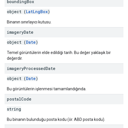
bounding
Box
object (
LatLngBox
)
Binanın sınırlayıcı kutusu.
imagery
Date
object (
Date
)
Temel görüntülerin elde edildiği tarih. Bu değer yaklaşık bir
değerdir.
imagery
Processed
Date
object (
Date
)
Bu görüntülerin işlenmesi tamamlandığında.
postal
Code
string
Bu binanın bulunduğu posta kodu (ör. ABD posta kodu).