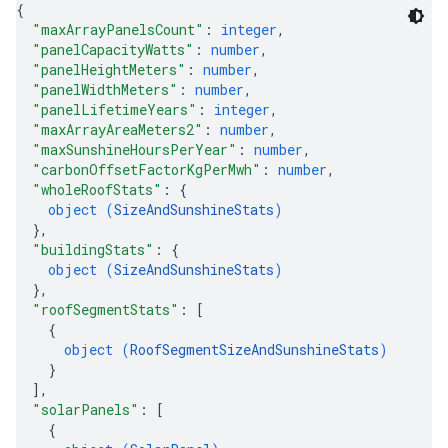
{
"maxArrayPanelsCount"
: 
integer
,
"panelCapacityWatts"
: 
number
,
"panelHeightMeters"
: 
number
,
"panelWidthMeters"
: 
number
,
"panelLifetimeYears"
: 
integer
,
"maxArrayAreaMeters2"
: 
number
,
"maxSunshineHoursPerYear"
: 
number
,
"carbonOffsetFactorKgPerMwh"
: 
number
,
"wholeRoofStats"
: 
{
object (
SizeAndSunshineStats
)
}
,
"buildingStats"
: 
{
object (
SizeAndSunshineStats
)
}
,
"roofSegmentStats"
: 
[
{
object (
RoofSegmentSizeAndSunshineStats
)
}
]
,
"solarPanels"
: 
[
{