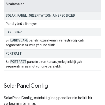
Sıralamalar
SOLAR
_
PANEL
_
ORIENTATION
_
UNSPECIFIED
Panel yönü bilinmiyor.
LANDSCAPE
LANDSCAPE
Bir
panelin uzun kenarı, yerleştirildiği çatı
segmentinin azimut yönüne diktir.
PORTRAIT
PORTRAIT
Bir
panelin uzun kenarı, yerleştirildiği çatı
segmentinin azimut yönüne paraleldir.
Solar
Panel
Config
SolarPanelConfig, çatıdaki güneş panellerinin belirli bir
yerleşimini tanımlar.