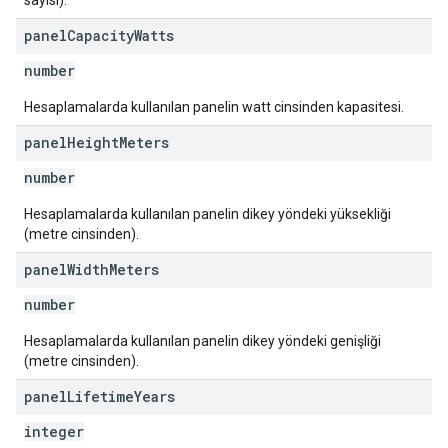
sayısı).
panel
Capacity
Watts
number
Hesaplamalarda kullanılan panelin watt cinsinden kapasitesi.
panel
Height
Meters
number
Hesaplamalarda kullanılan panelin dikey yöndeki yüksekliği
(metre cinsinden).
panel
Width
Meters
number
Hesaplamalarda kullanılan panelin dikey yöndeki genişliği
(metre cinsinden).
panel
Lifetime
Years
integer