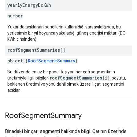
yearly
Energy
Dc
Kwh
number
Yukarıda açıklanan panellerin kullanıldığı varsayıldığında, bu
yerleşimin bir yıl boyunca yakaladığı güneş enerjisi miktarı (DC
kWh cinsinden).
roof
Segment
Summaries[]
object (
RoofSegmentSummary
)
Bu düzende en az bir panel taşıyan her çatı segmentinin
roofSegmentSummaries[i]
üretimiyle ilgili bilgiler.
, boyutu,
beklenen üretimi ve yönü dahil olmak üzere i. çatı segmentini
açıklar.
Roof
Segment
Summary
Binadaki bir çatı segmenti hakkında bilgi. Çatının üzerinde