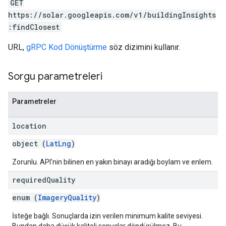
GET
https://solar.googleapis.com/v1/buildingInsights
:findClosest
URL,
gRPC Kod Dönüştürme
söz dizimini kullanır.
Sorgu parametreleri
Parametreler
location
object (
LatLng
)
Zorunlu. API'nin bilinen en yakın binayı aradığı boylam ve enlem.
required
Quality
enum (
ImageryQuality
)
İsteğe bağlı. Sonuçlarda izin verilen minimum kalite seviyesi.