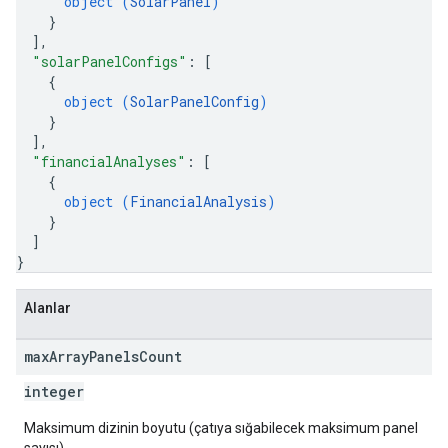
object (
SolarPanel
)
}
]
,
"solarPanelConfigs"
: 
[
{
object (
SolarPanelConfig
)
}
]
,
"financialAnalyses"
: 
[
{
object (
FinancialAnalysis
)
}
]
}
Alanlar
max
Array
Panels
Count
integer
Maksimum dizinin boyutu (çatıya sığabilecek maksimum panel