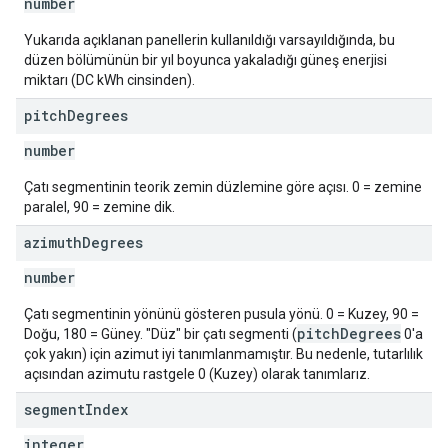
number
Yukarıda açıklanan panellerin kullanıldığı varsayıldığında, bu
düzen bölümünün bir yıl boyunca yakaladığı güneş enerjisi
miktarı (DC kWh cinsinden).
pitch
Degrees
number
Çatı segmentinin teorik zemin düzlemine göre açısı. 0 = zemine
paralel, 90 = zemine dik.
azimuth
Degrees
number
Çatı segmentinin yönünü gösteren pusula yönü. 0 = Kuzey, 90 =
pitchDegrees
Doğu, 180 = Güney. "Düz" bir çatı segmenti (
0'a
çok yakın) için azimut iyi tanımlanmamıştır. Bu nedenle, tutarlılık
açısından azimutu rastgele 0 (Kuzey) olarak tanımlarız.
segment
Index
integer