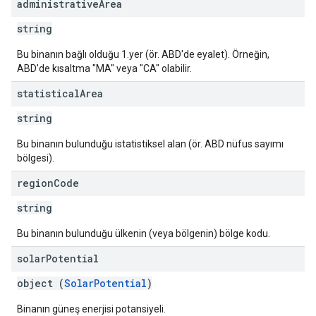
administrative
Area
string
Bu binanın bağlı olduğu 1.yer (ör. ABD'de eyalet). Örneğin,
ABD'de kısaltma "MA" veya "CA" olabilir.
statistical
Area
string
Bu binanın bulunduğu istatistiksel alan (ör. ABD nüfus sayımı
bölgesi).
region
Code
string
Bu binanın bulunduğu ülkenin (veya bölgenin) bölge kodu.
solar
Potential
object (
SolarPotential
)
Binanın güneş enerjisi potansiyeli.