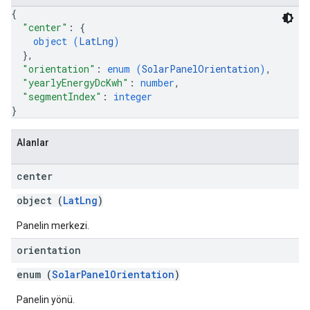
{
"center"
: 
{
object (
LatLng
)
}
,
"orientation"
: 
enum (
SolarPanelOrientation
)
,
"yearlyEnergyDcKwh"
: 
number
,
"segmentIndex"
: 
integer
}
Alanlar
center
object (
LatLng
)
Panelin merkezi.
orientation
enum (
SolarPanelOrientation
)
Panelin yönü.