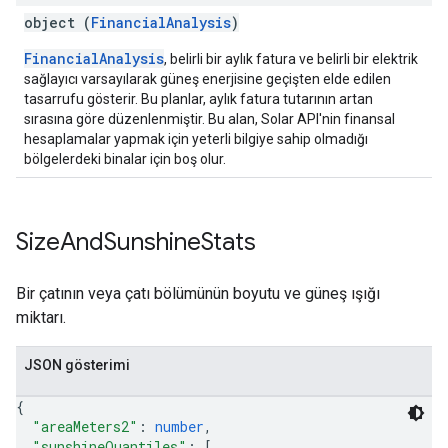
object (
FinancialAnalysis
)
FinancialAnalysis
, belirli bir aylık fatura ve belirli bir elektrik
sağlayıcı varsayılarak güneş enerjisine geçişten elde edilen
tasarrufu gösterir. Bu planlar, aylık fatura tutarının artan
sırasına göre düzenlenmiştir. Bu alan, Solar API'nin finansal
hesaplamalar yapmak için yeterli bilgiye sahip olmadığı
bölgelerdeki binalar için boş olur.
Size
And
Sunshine
Stats
Bir çatının veya çatı bölümünün boyutu ve güneş ışığı
miktarı.
JSON gösterimi
{
"areaMeters2"
: 
number
,
"sunshineQuantiles"
: 
[