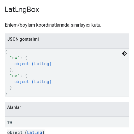
Lat
Lng
Box
Enlem/boylam koordinatlarında sınırlayıcı kutu.
JSON gösterimi
{
"sw"
: 
{
object (
LatLng
)
}
,
"ne"
: 
{
object (
LatLng
)
}
}
Alanlar
sw
object (
LatLng
)