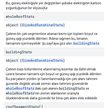
Bu, güneş elektriğiyle yer değiştirilen şebeke elektriğinin karbon
yoğunluğunun bir ölçüsüdür.
whole
Roof
Stats
object (
SizeAndSunshineStats
)
Çatının bir çatı segmentine atanan kısmı için toplam boyut ve
güneş ışığı yüzdelik dilimleri. Adına rağmen bu, binanın
buildingStats
tamamını içermeyebilir. Şu sayfaya göz atın:
.
building
Stats
object (
SizeAndSunshineStats
)
Çatının bazı bölümlerine atanmamış kısımlar da dahil olmak
üzere binanın tamamı için boyut ve güneş ışığı yüzdelik dilimleri.
Bu parçaların yönleri iyi tanımlanmadığı için çatı alanı tahmini
güvenilir değildir ancak zemin alanı tahmini güvenilirdir.
wholeRoofStats
buildingStats
'daki çatı alanını
ve
wholeRoofStats
'nin zemin alanlarının oranıyla
ölçeklendirerek daha güvenilir bir bina çatı alanı elde edilebilir.
roof
Segment
Stats[]