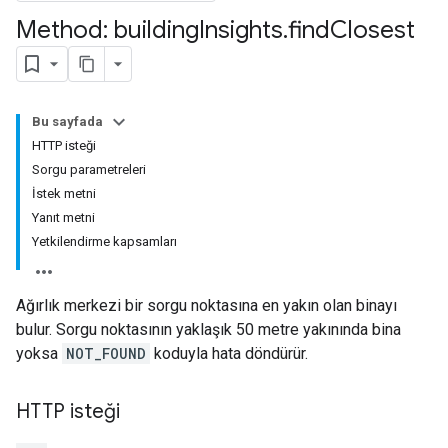
Method: building
Insights
.
find
Closest
Bu sayfada
HTTP isteği
Sorgu parametreleri
İstek metni
Yanıt metni
Yetkilendirme kapsamları
Ağırlık merkezi bir sorgu noktasına en yakın olan binayı
bulur. Sorgu noktasının yaklaşık 50 metre yakınında bina
yoksa
NOT_FOUND
koduyla hata döndürür.
HTTP isteği