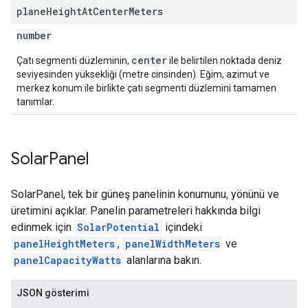
plane
Height
At
Center
Meters
number
center
Çatı segmenti düzleminin,
ile belirtilen noktada deniz
seviyesinden yüksekliği (metre cinsinden). Eğim, azimut ve
merkez konum ile birlikte çatı segmenti düzlemini tamamen
tanımlar.
Solar
Panel
SolarPanel, tek bir güneş panelinin konumunu, yönünü ve
üretimini açıklar. Panelin parametreleri hakkında bilgi
edinmek için
SolarPotential
içindeki
panelHeightMeters
,
panelWidthMeters
ve
panelCapacityWatts
alanlarına bakın.
JSON gösterimi