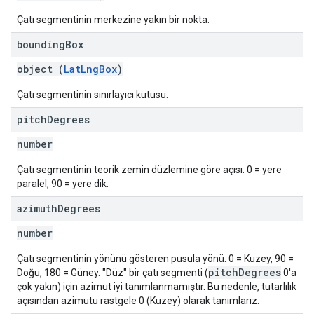
Çatı segmentinin merkezine yakın bir nokta.
bounding
Box
object (
LatLngBox
)
Çatı segmentinin sınırlayıcı kutusu.
pitch
Degrees
number
Çatı segmentinin teorik zemin düzlemine göre açısı. 0 = yere
paralel, 90 = yere dik.
azimuth
Degrees
number
Çatı segmentinin yönünü gösteren pusula yönü. 0 = Kuzey, 90 =
pitchDegrees
Doğu, 180 = Güney. "Düz" bir çatı segmenti (
0'a
çok yakın) için azimut iyi tanımlanmamıştır. Bu nedenle, tutarlılık
açısından azimutu rastgele 0 (Kuzey) olarak tanımlarız.