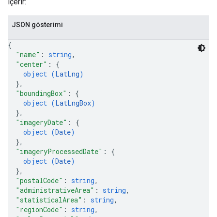
içerir:
JSON gösterimi
{
"name"
: 
string
,
"center"
: 
{
object (
LatLng
)
}
,
"boundingBox"
: 
{
object (
LatLngBox
)
}
,
"imageryDate"
: 
{
object (
Date
)
}
,
"imageryProcessedDate"
: 
{
object (
Date
)
}
,
"postalCode"
: 
string
,
"administrativeArea"
: 
string
,
"statisticalArea"
: 
string
,
"regionCode"
: 
string
,