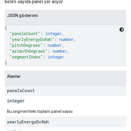
belirli sayıda panel yer alıyor.
JSON gösterimi
{
"panelsCount"
: 
integer
,
"yearlyEnergyDcKwh"
: 
number
,
"pitchDegrees"
: 
number
,
"azimuthDegrees"
: 
number
,
"segmentIndex"
: 
integer
}
Alanlar
panels
Count
integer
Bu segmentteki toplam panel sayısı.
yearly
Energy
Dc
Kwh