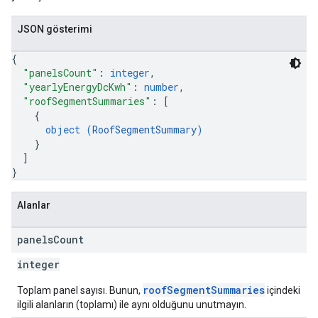
JSON gösterimi
{
"panelsCount"
: 
integer
,
"yearlyEnergyDcKwh"
: 
number
,
"roofSegmentSummaries"
: 
[
{
object (
RoofSegmentSummary
)
}
]
}
Alanlar
panels
Count
integer
roofSegmentSummaries
Toplam panel sayısı. Bunun,
içindeki
ilgili alanların (toplamı) ile aynı olduğunu unutmayın.