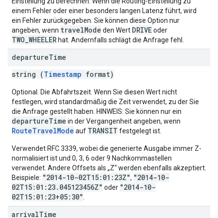
Einstellung zu berechnen. Wenn die Routing-Einstellung zu
einem Fehler oder einer besonders langen Latenz führt, wird
ein Fehler zurückgegeben. Sie können diese Option nur
travelMode
DRIVE
angeben, wenn
den Wert
oder
TWO_WHEELER
hat. Andernfalls schlägt die Anfrage fehl.
departure
Time
string (
Timestamp
format)
Optional. Die Abfahrtszeit. Wenn Sie diesen Wert nicht
festlegen, wird standardmäßig die Zeit verwendet, zu der Sie
die Anfrage gestellt haben. HINWEIS: Sie können nur ein
departureTime
in der Vergangenheit angeben, wenn
RouteTravelMode
TRANSIT
auf
festgelegt ist.
Verwendet RFC 3339, wobei die generierte Ausgabe immer Z-
normalisiert ist und 0, 3, 6 oder 9 Nachkommastellen
verwendet. Andere Offsets als „Z“ werden ebenfalls akzeptiert.
"2014-10-02T15:01:23Z"
"2014-10-
Beispiele:
,
02T15:01:23.045123456Z"
"2014-10-
oder
02T15:01:23+05:30"
.
arrival
Time