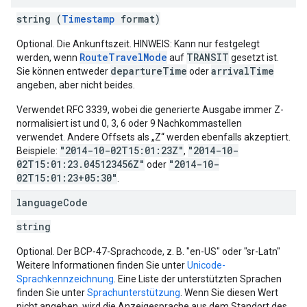
string (
Timestamp
format)
Optional. Die Ankunftszeit. HINWEIS: Kann nur festgelegt
RouteTravelMode
TRANSIT
werden, wenn
auf
gesetzt ist.
departureTime
arrivalTime
Sie können entweder
oder
angeben, aber nicht beides.
Verwendet RFC 3339, wobei die generierte Ausgabe immer Z-
normalisiert ist und 0, 3, 6 oder 9 Nachkommastellen
verwendet. Andere Offsets als „Z“ werden ebenfalls akzeptiert.
"2014-10-02T15:01:23Z"
"2014-10-
Beispiele:
,
02T15:01:23.045123456Z"
"2014-10-
oder
02T15:01:23+05:30"
.
language
Code
string
Optional. Der BCP-47-Sprachcode, z. B. "en-US" oder "sr-Latn"
Weitere Informationen finden Sie unter
Unicode-
Sprachkennzeichnung
. Eine Liste der unterstützten Sprachen
finden Sie unter
Sprachunterstützung
. Wenn Sie diesen Wert
nicht angeben, wird die Anzeigesprache aus dem Standort des