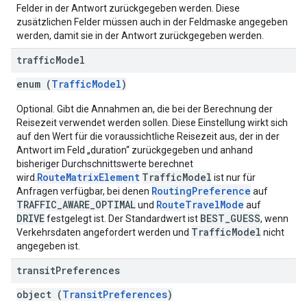
Felder in der Antwort zurückgegeben werden. Diese
zusätzlichen Felder müssen auch in der Feldmaske angegeben
werden, damit sie in der Antwort zurückgegeben werden.
traffic
Model
enum (
TrafficModel
)
Optional. Gibt die Annahmen an, die bei der Berechnung der
Reisezeit verwendet werden sollen. Diese Einstellung wirkt sich
auf den Wert für die voraussichtliche Reisezeit aus, der in der
Antwort im Feld „duration“ zurückgegeben und anhand
bisheriger Durchschnittswerte berechnet
RouteMatrixElement
TrafficModel
wird.
ist nur für
RoutingPreference
Anfragen verfügbar, bei denen
auf
TRAFFIC_AWARE_OPTIMAL
RouteTravelMode
und
auf
DRIVE
BEST_GUESS
festgelegt ist. Der Standardwert ist
, wenn
TrafficModel
Verkehrsdaten angefordert werden und
nicht
angegeben ist.
transit
Preferences
object (
TransitPreferences
)