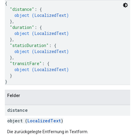
{
"distance"
: 
{
object (
LocalizedText
)
}
,
"duration"
: 
{
object (
LocalizedText
)
}
,
"staticDuration"
: 
{
object (
LocalizedText
)
}
,
"transitFare"
: 
{
object (
LocalizedText
)
}
}
Felder
distance
object (
LocalizedText
)
Die zurückgelegte Entfernung in Textform.