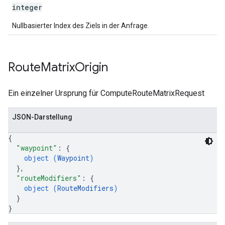
integer
Nullbasierter Index des Ziels in der Anfrage.
Route
Matrix
Origin
Ein einzelner Ursprung für ComputeRouteMatrixRequest
JSON-Darstellung
{
"waypoint"
: 
{
object (
Waypoint
)
}
,
"routeModifiers"
: 
{
object (
RouteModifiers
)
}
}