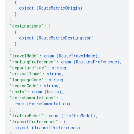
{
object (
RouteMatrixOrigin
)
}
]
,
"destinations"
: 
[
{
object (
RouteMatrixDestination
)
}
]
,
"travelMode"
: 
enum (
RouteTravelMode
)
,
"routingPreference"
: 
enum (
RoutingPreference
)
,
"departureTime"
: 
string
,
"arrivalTime"
: 
string
,
"languageCode"
: 
string
,
"regionCode"
: 
string
,
"units"
: 
enum (
Units
)
,
"extraComputations"
: 
[
enum (
ExtraComputation
)
]
,
"trafficModel"
: 
enum (
TrafficModel
)
,
"transitPreferences"
: 
{
object (
TransitPreferences
)
}