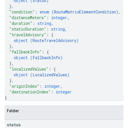
object (
Status
)
}
,
"condition"
: 
enum (
RouteMatrixElementCondition
)
,
"distanceMeters"
: 
integer
,
"duration"
: 
string
,
"staticDuration"
: 
string
,
"travelAdvisory"
: 
{
object (
RouteTravelAdvisory
)
}
,
"fallbackInfo"
: 
{
object (
FallbackInfo
)
}
,
"localizedValues"
: 
{
object (
LocalizedValues
)
}
,
"originIndex"
: 
integer
,
"destinationIndex"
: 
integer
}
Felder
status