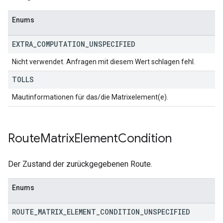
Enums
EXTRA
_
COMPUTATION
_
UNSPECIFIED
Nicht verwendet. Anfragen mit diesem Wert schlagen fehl.
TOLLS
Mautinformationen für das/die Matrixelement(e).
Route
Matrix
Element
Condition
Der Zustand der zurückgegebenen Route.
Enums
ROUTE
_
MATRIX
_
ELEMENT
_
CONDITION
_
UNSPECIFIED