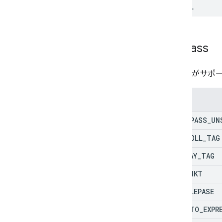
DIESEL
Toll
Pass
Google が
列挙型
TOLL
_
PASS
_
UN
AU
_
ETOLL
_
TAG
AU
_
EWAY
_
TAG
AU
_
LINKT
AR
_
TELEPASE
BR
_
AUTO
_
EXPR