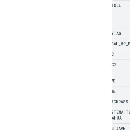
ID
_
E
_
TOLL
IN
_
FASTAG
IN
_
LOCAL
_
HP
_
JP
_
ETC
JP
_
ETC2
MX
_
IAVE
MX
_
PASE
MX
_
QUICKPASS
MX
_
SISTEMA
_
T
CHIHUAHUA
MX
_
TAG
_
IAVE