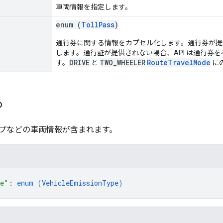
車両情報を指定します。
enum (
TollPass
)
通行券に関する情報をカプセル化します。通行券が提供
します。通行証が提供されない場合、API は通行券
DRIVE
TWO_WHEELER
RouteTravelMode
す。
と
に
o
プなどの車両情報が含まれます。
pe"
: 
enum (
VehicleEmissionType
)