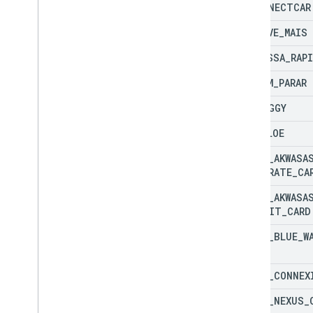
BR
_
CONECTCAR
BR
_
MOVE
_
MAIS
BR
_
PASSA
_
RAP
BR
_
SEM
_
PARAR
BR
_
TAGGY
BR
_
VELOE
CA
_
US
_
AKWASA
CORPORATE
_
CA
CA
_
US
_
AKWASA
TRANSIT
_
CARD
CA
_
US
_
BLUE
_
W
PASS
CA
_
US
_
CONNEX
CA
_
US
_
NEXUS
_