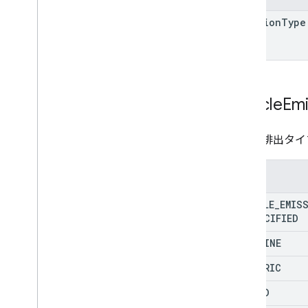
emission
Type
Vehicle
Emi
車両の排出タイ
列挙型
VEHICLE
_
EMIS
UNSPECIFIED
GASOLINE
ELECTRIC
HYBRID