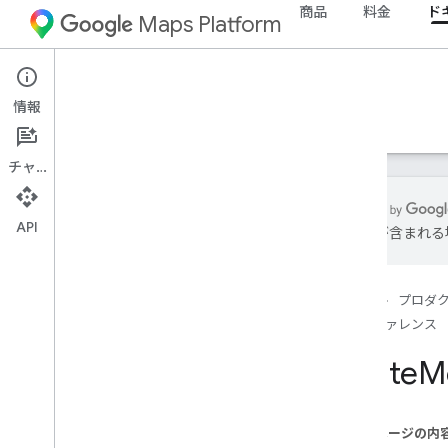
商品
料金
ド
Maps Platform
Web Services
Routes API
情報
ガイド
リファレンス
リソース
チャット
API
は誤りが含まれる
REST リファレンス
概要
ホーム
プロダ
Top
Level
リファレンス
Types
Route
Mo
Fallback
Info
Lat
Lng
Localized
Text
このページの内
位置情報