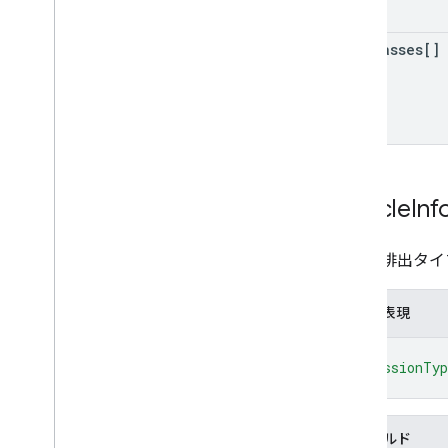
toll
Passes[]
Vehicle
Inf
車両の排出タイ
JSON 表現
{
"emissionTy
}
フィールド