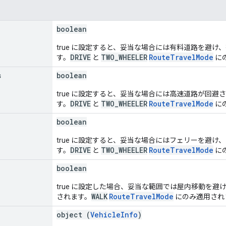
boolean
true に設定すると、妥当な場合には有料道路を避
DRIVE
TWO_WHEELER
RouteTravelMode
す。
と
に
s
boolean
true に設定すると、妥当な場合には高速道路が回
DRIVE
TWO_WHEELER
RouteTravelMode
す。
と
に
boolean
true に設定すると、妥当な場合にはフェリーを避
DRIVE
TWO_WHEELER
RouteTravelMode
す。
と
に
boolean
true に設定した場合、妥当な範囲では屋内移動を
WALK
RouteTravelMode
されます。
にのみ適用され
object (
VehicleInfo
)