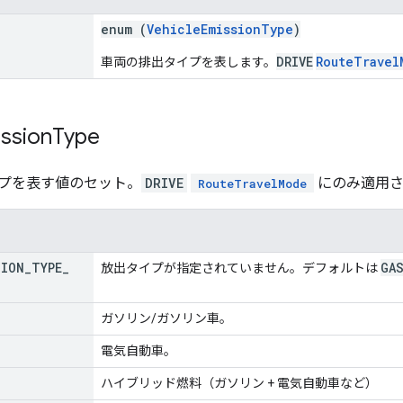
enum (
VehicleEmissionType
)
DRIVE
RouteTravel
車両の排出タイプを表します。
ssion
Type
プを表す値のセット。
DRIVE
にのみ適用さ
RouteTravelMode
SION
_
TYPE
_
GA
放出タイプが指定されていません。デフォルトは
ガソリン/ガソリン車。
電気自動車。
ハイブリッド燃料（ガソリン + 電気自動車など）