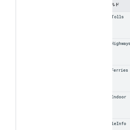
フィールド
avoid
Tolls
avoid
Highway
avoid
Ferries
avoid
Indoor
vehicle
Info