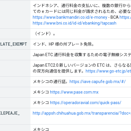
インドネシア、通行料金の支払いに、複数の銀行から提
ての e カードには同じ料金が請求されるため、必要な列挙値は 
https://www.bankmandiri.co.id/e-money
- BCA
https:
https://www.bni.co.id/id-id/ebanking/tapcash
（インド）。
PLATE
_
EXEMPT
インド、HP 様の州プレート免除。
Japan ETC.通行料金を収集するための電子無線シス
Japan ETC2.0.新しいバージョンの ETC は
の双方向通信を提供します。
https://www.go-etc.jp/e
メキシコの通行証。
https://iave.capufe.gob.mx/#/
メキシコ
https://www.pase.com.mx
メキシコ
https://operadoravial.com/quick-pass/
ELEPEAJE
_
http://appsh.chihuahua.gob.mx/transparencia/?doc
メキシコ