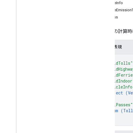
VehicleInfo
Money
VehicleEmission
Route
Modifiers
TollPass
Route
Travel
Advisory
Route
Travel
Mode
ルートの計算時
Routing
Preference
Speed
Reading
Interval
JSON 表現
ステータス
Toll
Info
{
Traffic
Model
"avoidTolls"
Transit
Preferences
"avoidHighwa
"avoidFerrie
単位
"avoidIndoor
地点
"vehicleInfo
RPC リファレンス
object (
Ve
}
,
"tollPasses"
enum (
Toll
]
}