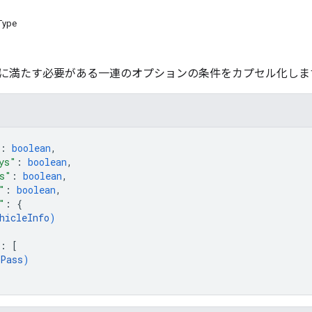
Type
に満たす必要がある一連のオプションの条件をカプセル化しま
: 
boolean
,
ys"
: 
boolean
,
s"
: 
boolean
,
"
: 
boolean
,
"
: 
{
hicleInfo
)
: 
[
Pass
)