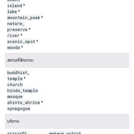
island
*
lake
*
mountain
_
peak
*
nature
_
preserve
*
river
*
scenic
_
spot
*
woods
*
สถานที่สักการะ
buddhist
_
temple
*
church
hindu
_
temple
mosque
shinto
_
shrine
*
synagogue
บริการ
aircraft
_
makeup
_
artist