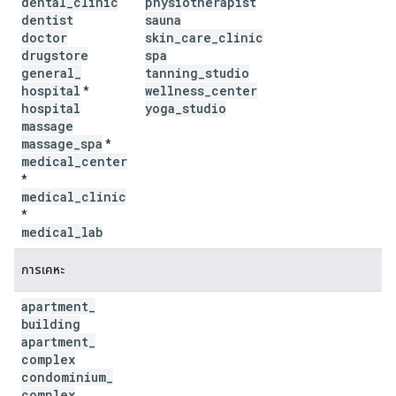
dental
_
clinic
physiotherapist
dentist
sauna
doctor
skin
_
care
_
clinic
drugstore
spa
general
_
tanning
_
studio
hospital
wellness
_
center
*
hospital
yoga
_
studio
massage
massage
_
spa
*
medical
_
center
*
medical
_
clinic
*
medical
_
lab
การเคหะ
apartment
_
building
apartment
_
complex
condominium
_
complex