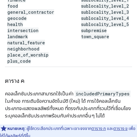
food
sublocality
_
level
_
2
general
_
contractor
sublocality
_
level
_
3
geocode
sublocality
_
level
_
4
health
sublocality
_
level
_
5
intersection
subpremise
landmark
town
_
square
natural
_
feature
neighborhood
place
_
of
_
worship
plus
_
code
ตาราง ค
คอลเล็กชันประเภทสามารถใช้เป็นค่า
includedPrimaryTypes
ในคำขอ การเติมข้อความอัตโนมัติ (ใหม่) ได้ การใช้คอลเล็กชัน
ประเภทจะแสดงผลลัพธ์ทั้งหมด ที่ตรงกับประเภทที่รวมไว้ที่เชื่อมโยง
ระบุคอลเล็กชันประเภทพร้อมกับค่าประเภทอื่นๆ ไม่ได้
หมายเหตุ:
ผู้ใช้ควรเลือกประเภทที่เฉพาะเจาะจงจาก
ตาราง ก
และ
ตาราง ข
เพื่อ
ให้ได้ผลลัพธ์ที่ดีขึ้น