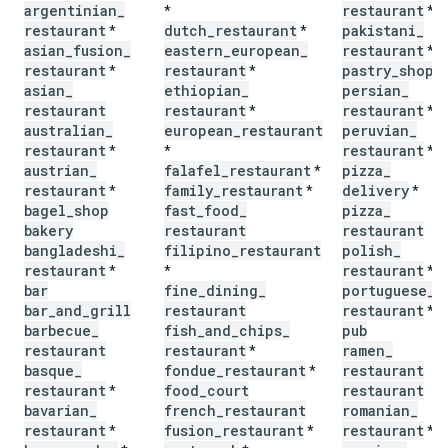
argentinian
_
restaurant
*
*
restaurant
dutch
_
restaurant
pakistani
_
*
*
asian
_
fusion
_
eastern
_
european
_
restaurant
*
restaurant
restaurant
pastry
_
shop
*
*
*
asian
_
ethiopian
_
persian
_
restaurant
restaurant
restaurant
*
*
australian
_
european
_
restaurant
peruvian
_
restaurant
restaurant
*
*
*
austrian
_
falafel
_
restaurant
pizza
_
*
restaurant
family
_
restaurant
delivery
*
*
*
bagel
_
shop
fast
_
food
_
pizza
_
bakery
restaurant
restaurant
bangladeshi
_
filipino
_
restaurant
polish
_
restaurant
restaurant
*
*
*
bar
fine
_
dining
_
portuguese
_
bar
_
and
_
grill
restaurant
restaurant
*
barbecue
_
fish
_
and
_
chips
_
pub
restaurant
restaurant
ramen
_
*
basque
_
fondue
_
restaurant
restaurant
*
restaurant
food
_
court
restaurant
*
bavarian
_
french
_
restaurant
romanian
_
restaurant
fusion
_
restaurant
restaurant
*
*
*