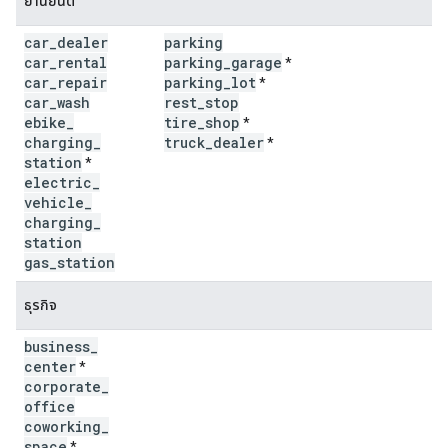
ยานยนต์
car
_
dealer
parking
car
_
rental
parking
_
garage
*
car
_
repair
parking
_
lot
*
car
_
wash
rest
_
stop
ebike
_
tire
_
shop
*
charging
_
truck
_
dealer
*
station
*
electric
_
vehicle
_
charging
_
station
gas
_
station
ธุรกิจ
business
_
center
*
corporate
_
office
coworking
_
space
*