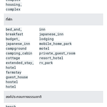
housing
_
complex
ที่พัก
bed
_
and
_
inn
breakfast
japanese
_
inn
budget
_
lodging
japanese
_
inn
mobile
_
home
_
park
campground
motel
camping
_
cabin
private
_
guest
_
room
cottage
resort
_
hotel
extended
_
stay
_
rv
_
park
hotel
farmstay
guest
_
house
hostel
hotel
องค์ประกอบทางธรรมชาติ
beach