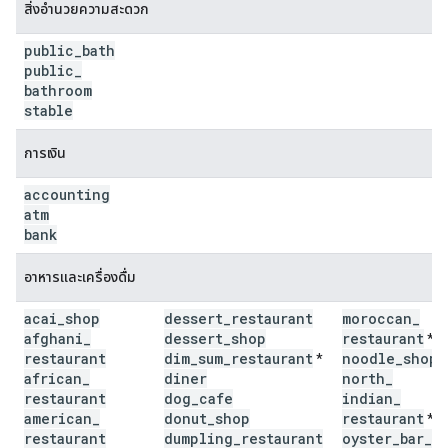
สิ่งอำนวยความสะดวก
public
_
bath
public
_
bathroom
stable
การเงิน
accounting
atm
bank
อาหารและเครื่องดื่ม
acai
_
shop
dessert
_
restaurant
moroccan
_
afghani
_
dessert
_
shop
restaurant
*
restaurant
dim
_
sum
_
restaurant
noodle
_
shop
*
*
african
_
diner
north
_
restaurant
dog
_
cafe
indian
_
american
_
donut
_
shop
restaurant
*
restaurant
dumpling
_
restaurant
oyster
_
bar
_