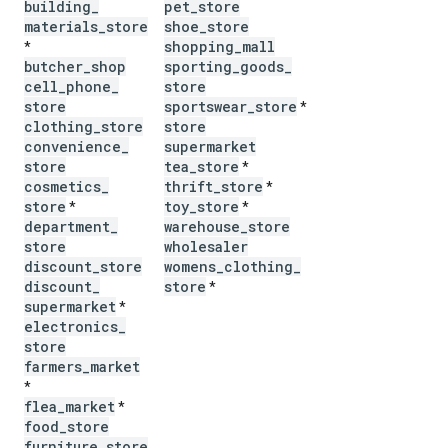
building
_
pet
_
store
materials
_
store
shoe
_
store
shopping
_
mall
*
butcher
_
shop
sporting
_
goods
_
cell
_
phone
_
store
store
sportswear
_
store
*
clothing
_
store
store
convenience
_
supermarket
store
tea
_
store
*
cosmetics
_
thrift
_
store
*
store
toy
_
store
*
*
department
_
warehouse
_
store
store
wholesaler
discount
_
store
womens
_
clothing
_
discount
_
store
*
supermarket
*
electronics
_
store
farmers
_
market
*
flea
_
market
*
food
_
store
furniture
_
store