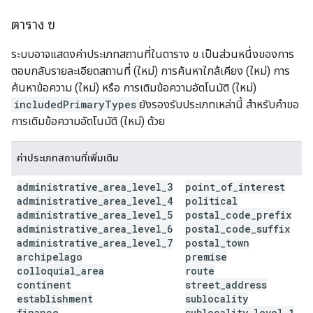
ตาราง ข
ระบบอาจแสดงค่าประเภทสถานที่ในตาราง ข เป็นส่วนหนึ่งของการ
ตอบกลับรายละเอียดสถานที่ (ใหม่) การค้นหาใกล้เคียง (ใหม่) การ
ค้นหาข้อความ (ใหม่) หรือ การเติมข้อความอัตโนมัติ (ใหม่)
includedPrimaryTypes
ยังรองรับประเภทเหล่านี้ สำหรับคำขอ
การเติมข้อความอัตโนมัติ (ใหม่) ด้วย
ค่าประเภทสถานที่เพิ่มเติม
administrative
_
area
_
level
_
3
point
_
of
_
interest
administrative
_
area
_
level
_
4
political
administrative
_
area
_
level
_
5
postal
_
code
_
prefix
administrative
_
area
_
level
_
6
postal
_
code
_
suffix
administrative
_
area
_
level
_
7
postal
_
town
archipelago
premise
colloquial
_
area
route
continent
street
_
address
establishment
sublocality
finance
sublocality
_
level
_
1