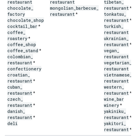
restaurant
restaurant
tibetan
_
chocolate
_
mongolian
_
barbecue
_
restaurant
*
factory
restaurant
tonkatsu
_
*
chocolate
_
shop
restaurant
*
cocktail
_
bar
turkish
_
*
coffee
_
restaurant
roastery
ukrainian
_
*
coffee
_
shop
restaurant
*
coffee
_
stand
vegan
_
*
colombian
_
restaurant
restaurant
vegetarian
_
*
confectionery
restaurant
croatian
_
vietnamese
_
restaurant
restaurant
*
cuban
_
western
_
restaurant
restaurant
*
*
czech
_
wine
_
bar
restaurant
winery
*
*
danish
_
yakiniku
_
restaurant
restaurant
*
*
deli
yakitori
_
restaurant
*