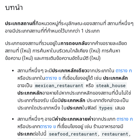
บทนำ
ประเภทสถานที่
คือหมวดหมู่ที่ระบุลักษณะของสถานที่ สถานที่หนึ่งๆ
อาจมีประเภทสถานที่ที่กำหนดไว้มากกว่า 1 ประเภท
ประเภทของสถานที่รวมอยู่ใน
การตอบกลับ
จากคำขอรายละเอียด
สถานที่ (ใหม่) การค้นหาในบริเวณใกล้เคียง (ใหม่) การค้นหา
ข้อความ (ใหม่) และการเติมข้อความอัตโนมัติ (ใหม่)
สถานที่หนึ่งๆ จะมี
ประเภทหลักเดียว
จากประเภทใน
ตาราง ก
หรือประเภทใน
ตาราง ข
ที่เชื่อมโยงอยู่ได้ เช่น
ประเภทหลัก
อาจเป็น
mexican_restaurant
หรือ
steak_house
ประเภทหลัก
อาจหายไปหากประเภทหลักของสถานที่นั้นไม่ใช่
ประเภทที่รองรับ เมื่อมี
ประเภทหลัก
ประเภทดังกล่าวจะเป็น
ประเภทใดประเภทหนึ่ง ใน
ประเภท
ในฟิลด์
types
เสมอ
สถานที่หนึ่งๆ อาจมี
ค่าประเภทหลายค่า
จากประเภท
ตาราง ก
หรือประเภท
ตาราง ข
ที่เชื่อมโยงอยู่ เช่น ร้านอาหารอาจมี
ประเภท
ต่อไปนี้
seafood_restaurant
,
restaurant
,