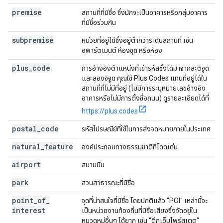
premise
สถานที่ที่มีชื่อ ซึ่งมักจะเป็นอาคารหรือกลุ่มอาคาร
ที่มีชื่อร่วมกัน
subpremise
หน่วยที่อยู่ได้ซึ่งอยู่ต่ำกว่าระดับสถานที่ เช่น
อพาร์ตเมนต์ ห้องชุด หรือห้อง
plus
_
code
การอ้างอิงตำแหน่งที่เข้ารหัสซึ่งได้มาจากละติจูด
และลองจิจูด คุณใช้ Plus Codes แทนที่อยู่ได้ใน
สถานที่ที่ไม่มีที่อยู่ (ไม่มีการระบุหมายเลขอ้างอิง
อาคารหรือไม่มีการตั้งชื่อถนน) ดูรายละเอียดได้ที่
https://plus.codes
postal
_
code
รหัสไปรษณีย์ที่ใช้ในการส่งจดหมายภายในประเทศ
natural
_
feature
องค์ประกอบทางธรรมชาติที่โดดเด่น
airport
สนามบิน
park
สวนสาธารณะที่มีชื่อ
point
_
of
_
จุดที่น่าสนใจที่มีชื่อ โดยปกติแล้ว "POI" เหล่านี้จะ
interest
เป็นหน่วยงานท้องถิ่นที่มีชื่อเสียงซึ่งจัดอยู่ใน
หมวดหมู่อื่นๆ ได้ยาก เช่น "ตึกเอ็มไพร์สเตต"