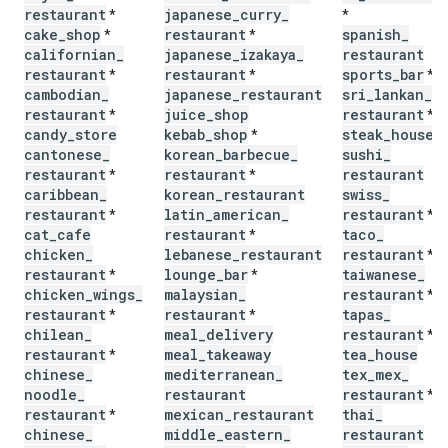
restaurant
japanese
_
curry
_
*
*
cake
_
shop
restaurant
spanish
_
*
*
californian
_
japanese
_
izakaya
_
restaurant
restaurant
restaurant
sports
_
bar
*
*
*
cambodian
_
japanese
_
restaurant
sri
_
lankan
_
restaurant
juice
_
shop
restaurant
*
*
candy
_
store
kebab
_
shop
steak
_
house
*
cantonese
_
korean
_
barbecue
_
sushi
_
restaurant
restaurant
restaurant
*
*
caribbean
_
korean
_
restaurant
swiss
_
restaurant
latin
_
american
_
restaurant
*
*
cat
_
cafe
restaurant
taco
_
*
chicken
_
lebanese
_
restaurant
restaurant
*
restaurant
lounge
_
bar
taiwanese
_
*
*
chicken
_
wings
_
malaysian
_
restaurant
*
restaurant
restaurant
tapas
_
*
*
chilean
_
meal
_
delivery
restaurant
*
restaurant
meal
_
takeaway
tea
_
house
*
chinese
_
mediterranean
_
tex
_
mex
_
noodle
_
restaurant
restaurant
*
restaurant
mexican
_
restaurant
thai
_
*
chinese
_
middle
_
eastern
_
restaurant