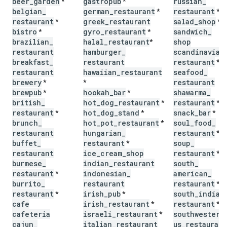
beer
_
garden
gastropub
russian
_
*
*
belgian
_
german
_
restaurant
restaurant
*
*
restaurant
greek
_
restaurant
salad
_
shop
*
*
bistro
gyro
_
restaurant
sandwich
_
*
*
brazilian
_
halal
_
restaurant
shop
*
restaurant
hamburger
_
scandinavian
breakfast
_
restaurant
restaurant
*
restaurant
hawaiian
_
restaurant
seafood
_
brewery
restaurant
*
*
brewpub
hookah
_
bar
shawarma
_
*
*
british
_
hot
_
dog
_
restaurant
restaurant
*
*
restaurant
hot
_
dog
_
stand
snack
_
bar
*
*
*
brunch
_
hot
_
pot
_
restaurant
soul
_
food
_
*
restaurant
hungarian
_
restaurant
*
buffet
_
restaurant
soup
_
*
restaurant
ice
_
cream
_
shop
restaurant
*
burmese
_
indian
_
restaurant
south
_
restaurant
indonesian
_
american
_
*
burrito
_
restaurant
restaurant
*
restaurant
irish
_
pub
south
_
indian
*
*
cafe
irish
_
restaurant
restaurant
*
*
cafeteria
israeli
_
restaurant
southwestern
*
cajun
_
italian
_
restaurant
us
_
restaurant