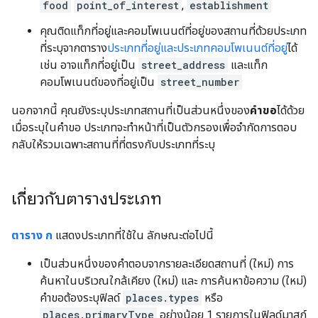
food
point_of_interest
,
establishment
คุณติดแท็กที่อยู่และคอมโพเนนต์ที่อยู่ของสถานที่ด้วยประเภท
ที่ระบุจากตาราง
ประเภทที่อยู่และประเภทคอมโพเนนต์ที่อยู่
ได้
เช่น อาจแท็กที่อยู่เป็น
street_address
และแท็ก
คอมโพเนนต์ของที่อยู่เป็น
street_number
นอกจากนี้ คุณยังระบุประเภทสถานที่เป็นส่วนหนึ่งของ
คำขอ
ได้ด้วย
เมื่อระบุในคำขอ ประเภทจะทำหน้าที่เป็นตัวกรองเพื่อจำกัดการตอบ
กลับให้รวมเฉพาะสถานที่ที่ตรงกับประเภทที่ระบุ
เกี่ยวกับตารางประเภท
ตาราง ก
แสดงประเภทที่ใช้ใน ลักษณะต่อไปนี้
เป็นส่วนหนึ่งของคำตอบจากรายละเอียดสถานที่ (ใหม่) การ
ค้นหาในบริเวณใกล้เคียง (ใหม่) และ การค้นหาข้อความ (ใหม่)
คำขอต้องระบุฟิลด์
places.types
หรือ
places.primaryType
อย่างน้อย 1 รายการในฟิลด์มาสก์