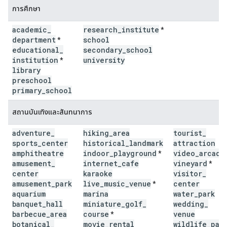
การศึกษา
academic
_
research
_
institute
*
department
school
*
educational
_
secondary
_
school
institution
university
*
library
preschool
primary
_
school
สถานบันเทิงและสันทนาการ
adventure
_
hiking
_
area
tourist
_
sports
_
center
historical
_
landmark
attraction
amphitheatre
indoor
_
playground
video
_
arcade
*
amusement
_
internet
_
cafe
vineyard
*
center
karaoke
visitor
_
amusement
_
park
live
_
music
_
venue
center
*
aquarium
marina
water
_
park
banquet
_
hall
miniature
_
golf
_
wedding
_
barbecue
_
area
course
venue
*
botanical
_
movie
_
rental
wildlife
_
par