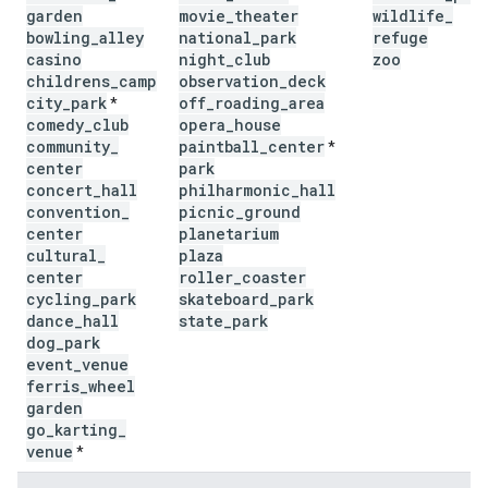
garden
movie
_
theater
wildlife
_
bowling
_
alley
national
_
park
refuge
casino
night
_
club
zoo
childrens
_
camp
observation
_
deck
city
_
park
off
_
roading
_
area
*
comedy
_
club
opera
_
house
community
_
paintball
_
center
*
center
park
concert
_
hall
philharmonic
_
hall
convention
_
picnic
_
ground
center
planetarium
cultural
_
plaza
center
roller
_
coaster
cycling
_
park
skateboard
_
park
dance
_
hall
state
_
park
dog
_
park
event
_
venue
ferris
_
wheel
garden
go
_
karting
_
venue
*