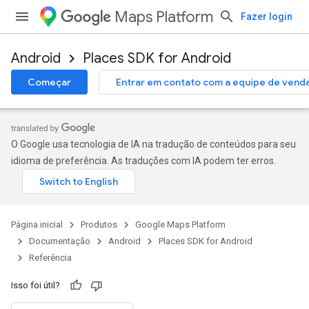
Maps Platform
Fazer login
Android
Places SDK for Android
h
Começar
Entrar em contato com a equipe de vend
l
el.kotlin
kotlin
O Google usa tecnologia de IA na tradução de conteúdos para seu
idioma de preferência. As traduções com IA podem ter erros.
kotlin
tener
odel
Página inicial
Produtos
Google Maps Platform
Documentação
Android
Places SDK for Android
Referência
Isso foi útil?