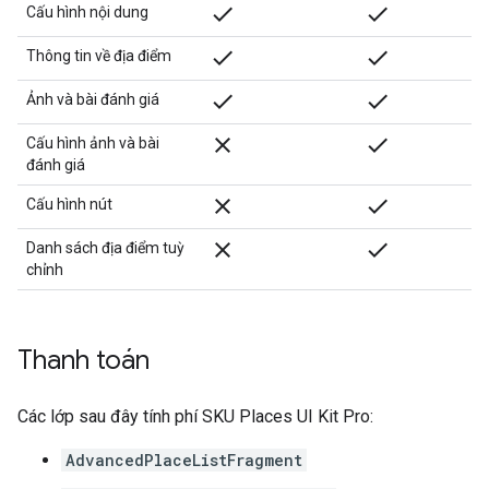
done
done
Cấu hình nội dung
done
done
Thông tin về địa điểm
check
check
Ảnh và bài đánh giá
close
check
Cấu hình ảnh và bài
đánh giá
close
check
Cấu hình nút
close
check
Danh sách địa điểm tuỳ
chỉnh
Thanh toán
Các lớp sau đây tính phí SKU Places UI Kit Pro:
AdvancedPlaceListFragment