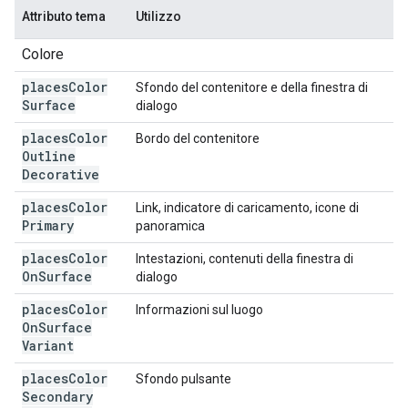
Attributo tema
Utilizzo
Colore
places
Color
Sfondo del contenitore e della finestra di
Surface
dialogo
places
Color
Bordo del contenitore
Outline
Decorative
places
Color
Link, indicatore di caricamento, icone di
Primary
panoramica
places
Color
Intestazioni, contenuti della finestra di
On
Surface
dialogo
places
Color
Informazioni sul luogo
On
Surface
Variant
places
Color
Sfondo pulsante
Secondary