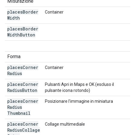
Misurazione
places
Border
Container
Width
places
Border
Width
Button
Forma
places
Corner
Container
Radius
places
Corner
Pulsanti Apri in Maps e OK (escluso il
Radius
Button
pulsante icona rotondo)
places
Corner
Posizionare l'immagine in miniatura
Radius
Thumbnail
places
Corner
Collage multimediale
Radius
Collage