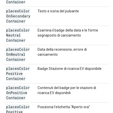
Container
places
Color
Testo e icona del pulsante
On
Secondary
Container
places
Color
Esamina il badge della data e le forme
Neutral
segnaposto di caricamento
Container
places
Color
Data della recensione, errore di
On
Neutral
caricamento
Container
places
Color
Badge Stazione di ricarica EV disponibile
Positive
Container
places
Color
Contenuti del badge per le stazioni di
On
Positive
ricarica EV disponibili
Container
places
Color
Posiziona l'etichetta "Aperto ora"
Positive