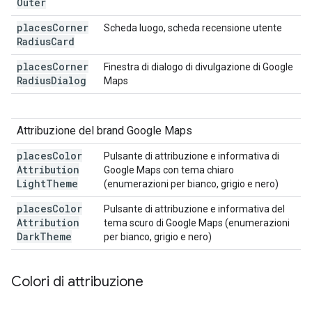
Outer
places
Corner
Scheda luogo, scheda recensione utente
Radius
Card
places
Corner
Finestra di dialogo di divulgazione di Google
Radius
Dialog
Maps
Attribuzione del brand Google Maps
places
Color
Pulsante di attribuzione e informativa di
Attribution
Google Maps con tema chiaro
Light
Theme
(enumerazioni per bianco, grigio e nero)
places
Color
Pulsante di attribuzione e informativa del
Attribution
tema scuro di Google Maps (enumerazioni
Dark
Theme
per bianco, grigio e nero)
Colori di attribuzione