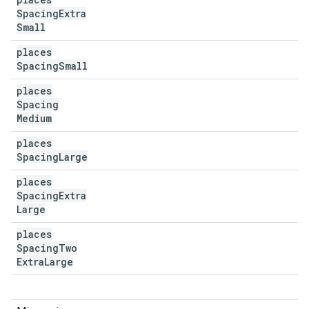
Spacing
Extra
Small
places
Spacing
Small
places
Spacing
Medium
places
Spacing
Large
places
Spacing
Extra
Large
places
Spacing
Two
Extra
Large