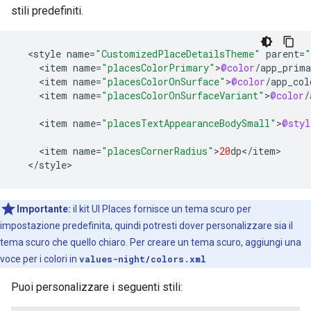
stili predefiniti.
<
style
name
=
"CustomizedPlaceDetailsTheme"
parent
=
"
<
item
name
=
"placesColorPrimary"
>
@color
/
app_prima
<
item
name
=
"placesColorOnSurface"
>
@color
/
app_col
<
item
name
=
"placesColorOnSurfaceVariant"
>
@color
/
<
item
name
=
"placesTextAppearanceBodySmall"
>
@styl
<
item
name
=
"placesCornerRadius"
>
20
dp
<
/
item
<
/
style
>
Importante:
il kit UI Places fornisce un tema scuro per
impostazione predefinita, quindi potresti dover personalizzare sia il
tema scuro che quello chiaro. Per creare un tema scuro, aggiungi una
voce per i colori in
values-night/colors.xml
Puoi personalizzare i seguenti stili: