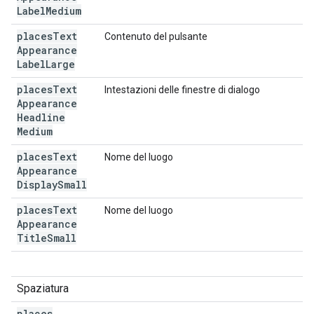
Label
Medium
places
Text
Contenuto del pulsante
Appearance
Label
Large
places
Text
Intestazioni delle finestre di dialogo
Appearance
Headline
Medium
places
Text
Nome del luogo
Appearance
Display
Small
places
Text
Nome del luogo
Appearance
Title
Small
Spaziatura
places