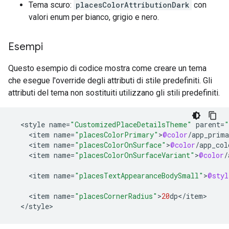
Tema scuro:
placesColorAttributionDark
con
valori enum per bianco, grigio e nero.
Esempi
Questo esempio di codice mostra come creare un tema
che esegue l'override degli attributi di stile predefiniti. Gli
attributi del tema non sostituiti utilizzano gli stili predefiniti.
<
style
name
=
"CustomizedPlaceDetailsTheme"
parent
=
"
<
item
name
=
"placesColorPrimary"
>
@color
/
app_prima
<
item
name
=
"placesColorOnSurface"
>
@color
/
app_col
<
item
name
=
"placesColorOnSurfaceVariant"
>
@color
/
<
item
name
=
"placesTextAppearanceBodySmall"
>
@styl
<
item
name
=
"placesCornerRadius"
>
20
dp
<
/
item
<
/
style
>