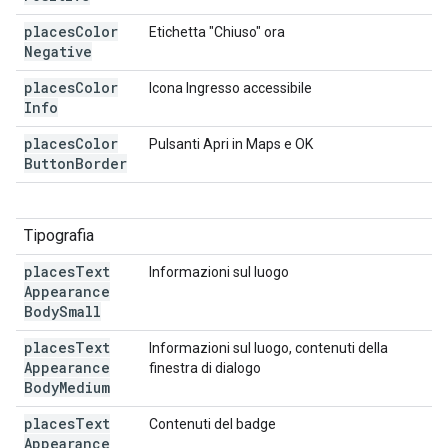
places
Color
Etichetta "Chiuso" ora
Negative
places
Color
Icona Ingresso accessibile
Info
places
Color
Pulsanti Apri in Maps e OK
Button
Border
Tipografia
places
Text
Informazioni sul luogo
Appearance
Body
Small
places
Text
Informazioni sul luogo, contenuti della
Appearance
finestra di dialogo
Body
Medium
places
Text
Contenuti del badge
Appearance