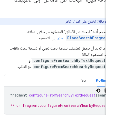
ملاحظة:
الاطّلاع على المثال الكامل
تخدِم أداة "البحث عن الأماكن" المصغّرة من خلال إضافة
PlaceSearchFragmen
الجزء
إلى التصميم.
دما تريد أن يحمّل تطبيقك نتيجة بحث نصي أو نتيجة بحث بالقرب
ك، استخدِم الدالة
configureFromSearchByTextRequest(
أو
configureFromSearchNearbyRequest(
مع الطلب.
Kotlin
جافا
fragment
.
configureFromSearchByTextRequest
(
searc
// or fragment.configureFromSearchNearbyRequest