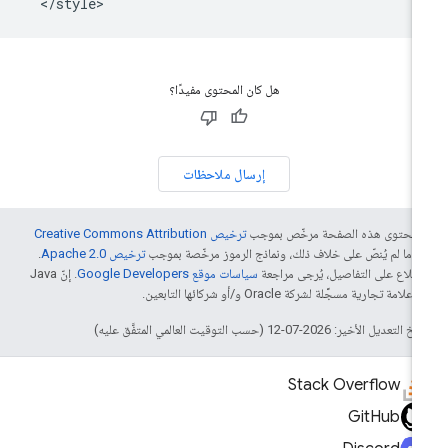
<
/
style
>
هل كان المحتوى مفيدًا؟
إرسال ملاحظات
ّ محتوى هذه الصفحة مرخّص بموجب
ترخيص Creative Commons Attribution
4‏
ما لم يُنصّ على خلاف ذلك، ونماذج الرموز مرخّصة بموجب
ترخيص Apache 2.0‏
.
اطّلاع على التفاصيل، يُرجى مراجعة
سياسات موقع Google Developers‏
. إنّ Java
لامة تجارية مسجَّلة لشركة Oracle و/أو شركائها التابعين.
التعديل الأخير: 2026-07-12 (حسب التوقيت العالمي المتفَّق عليه)
Stack Overflow
GitHub