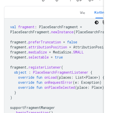
Kotlin
جافا
val
fragment
:
PlaceSearchFragment
=
PlaceSearchFragment
.
newInstance
(
PlaceSearchFrag
fragment
.
preferTruncation
=
false
fragment
.
attributionPosition
=
AttributionPosit
fragment
.
mediaSize
=
MediaSize
.
SMALL
fragment
.
selectable
=
true
fragment
.
registerListener
(
object
:
PlaceSearchFragmentListener
{
override
fun
onLoad
(
places
:
List<Place>
)
{.
override
fun
onRequestError
(
e
:
Exception
)
{
override
fun
onPlaceSelected
(
place
:
Place
)
}
)
supportFragmentManager
.
beginTransaction
()