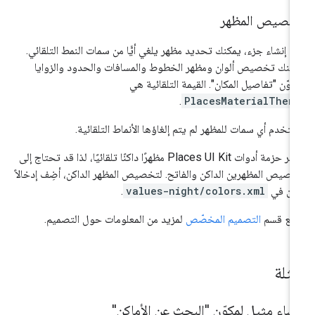
خصيص المظهر
د إنشاء جزء، يمكنك تحديد مظهر يلغي أيًّا من سمات النمط التلقائي.
كنك تخصيص ألوان ومظهر الخطوط والمسافات والحدود والزوايا
كوّن "تفاصيل المكان". القيمة التلقائية هي
.
PlacesMaterialThem
تخدم أي سمات للمظهر لم يتم إلغاؤها الأنماط التلقائية.
توفّر حزمة أدوات Places UI Kit مظهرًا داكنًا تلقائيًا، لذا قد تحتاج إلى
صيص المظهرين الداكن والفاتح. لتخصيص المظهر الداكن، أضِف إدخالاً
ون في
values-night/colors.xml
.
جِع قسم
التصميم المخصّص
لمزيد من المعلومات حول التصميم.
مثلة
شاء مثيل لمكوّن "البحث عن الأماكن"