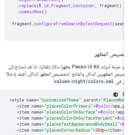
.
replace
(
R
.
id
.
fragment_container
,
fragment
)
.
commitNow
()
fragment
.
configureFromSearchByTextRequest
(
searc
خصيص المظهر
توفّر حزمة أدوات Places UI Kit مظهرًا داكنًا تلقائيًا، لذا قد تحتاج إلى
صيص المظهرين الداكن والفاتح. لتخصيص المظهر الداكن، أضِف إدخالاً
ون في
values-night/colors.xml
.
<
style
name
=
"CustomizedTheme"
parent
=
"PlacesMat
<
item
name
=
"placesColorPrimary"
>
@color
/
app_pr
<
item
name
=
"placesColorOnSurface"
>
@color
/
app_
<
item
name
=
"placesColorOnSurfaceVariant"
>
@col
<
item
name
=
"placesTextAppearanceBodySmall"
>
@s
<
item
name
=
"placesCornerRadius"
>
20
dp
<
/
item