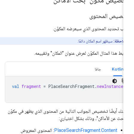
خصيص مكوّن "بحث الأماكن"
خصيص المحتوى
ب تحديد المحتوى الذي سيعرضه المكوّن.
ملاحظة:
سيظهر اسم المكان دائمًا.
بط هذا المثال المكوّن لعرض عنوان "المكان" وتقييمه.
Kotlin
جافا
val
fragment
=
PlaceSearchFragment
.
newInstance
(
كنك أيضًا تخصيص الجوانب التالية من المحتوى الذي يظهر في مكوّن
لبحث عن الأماكن"، وذلك بشكل اختياري:
PlaceSearchFragment.Content
: المحتوى المعروض