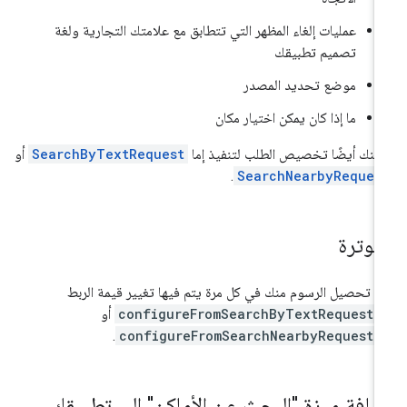
عمليات إلغاء المظهر التي تتطابق مع علامتك التجارية ولغة
تصميم تطبيقك
موضع تحديد المصدر
ما إذا كان يمكن اختيار مكان
كنك أيضًا تخصيص الطلب لتنفيذ إما
SearchByTextRequest
أو
.
SearchNearbyReques
لفوترة
م تحصيل الرسوم منك في كل مرة يتم فيها تغيير قيمة الربط
configureFromSearchByTextRequest(
أو
.
configureFromSearchNearbyRequest(
ضافة ميزة "البحث عن الأماكن" إلى تطبيقك