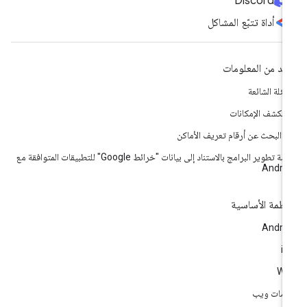
Discord
أداة تتبّع المشاكل
يد من المعلومات
أسئلة الشائعة
تكشف الإمكانات
اة البحث عن أرقام تعريف الأماكن
حزمة تطوير البرامج بالاستناد إلى بيانات "خرائط Google" للتطبيقات المتوافقة مع
Andro
أنظمة الأساسية
Andro
i
We
مات ويب