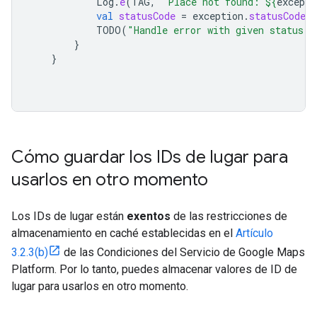
Log
.
e
(
TAG
,
"Place not found: 
${
excepti
val
statusCode
=
exception
.
statusCode
TODO
(
"Handle error with given status c
}
}
Cómo guardar los IDs de lugar para
usarlos en otro momento
Los IDs de lugar están
exentos
de las restricciones de
almacenamiento en caché establecidas en el
Artículo
3.2.3(b)
de las Condiciones del Servicio de Google Maps
Platform. Por lo tanto, puedes almacenar valores de ID de
lugar para usarlos en otro momento.