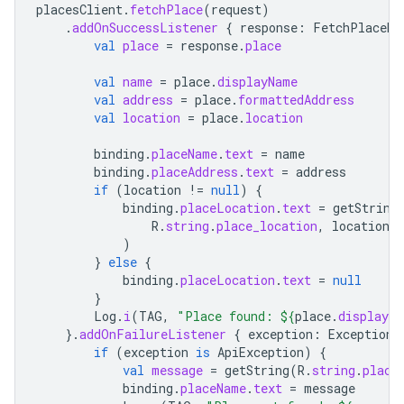
placesClient
.
fetchPlace
(
request
)
.
addOnSuccessListener
{
response
:
FetchPlaceRe
val
place
=
response
.
place
val
name
=
place
.
displayName
val
address
=
place
.
formattedAddress
val
location
=
place
.
location
binding
.
placeName
.
text
=
name
binding
.
placeAddress
.
text
=
address
if
(
location
!=
null
)
{
binding
.
placeLocation
.
text
=
getString
R
.
string
.
place_location
,
location
.
l
)
}
else
{
binding
.
placeLocation
.
text
=
null
}
Log
.
i
(
TAG
,
"Place found: 
${
place
.
displayNa
}.
addOnFailureListener
{
exception
:
Exception
if
(
exception
is
ApiException
)
{
val
message
=
getString
(
R
.
string
.
place
binding
.
placeName
.
text
=
message