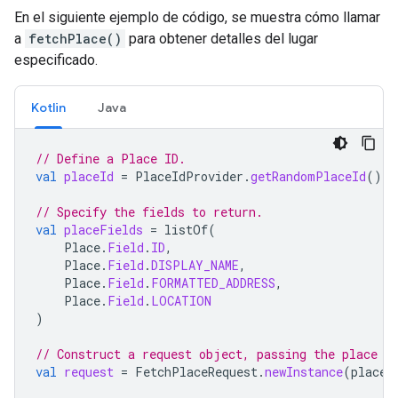
En el siguiente ejemplo de código, se muestra cómo llamar
a
fetchPlace()
para obtener detalles del lugar
especificado.
Kotlin
Java
// Define a Place ID.
val
placeId
=
PlaceIdProvider
.
getRandomPlaceId
()
// Specify the fields to return.
val
placeFields
=
listOf
(
Place
.
Field
.
ID
,
Place
.
Field
.
DISPLAY_NAME
,
Place
.
Field
.
FORMATTED_ADDRESS
,
Place
.
Field
.
LOCATION
)
// Construct a request object, passing the place I
val
request
=
FetchPlaceRequest
.
newInstance
(
placeI