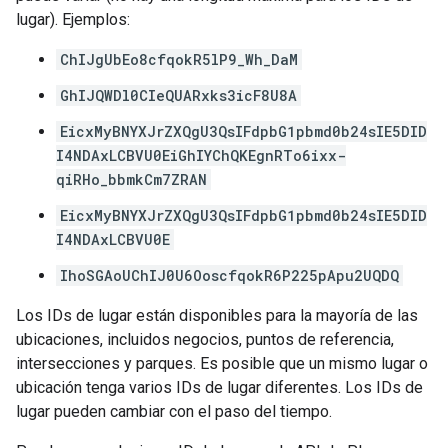
lugar). Ejemplos:
ChIJgUbEo8cfqokR5lP9_Wh_DaM
GhIJQWDl0CIeQUARxks3icF8U8A
EicxMyBNYXJrZXQgU3QsIFdpbG1pbmd0b24sIE5DID
I4NDAxLCBVU0EiGhIYChQKEgnRTo6ixx-
qiRHo_bbmkCm7ZRAN
EicxMyBNYXJrZXQgU3QsIFdpbG1pbmd0b24sIE5DID
I4NDAxLCBVU0E
IhoSGAoUChIJ0U6OoscfqokR6P225pApu2UQDQ
Los IDs de lugar están disponibles para la mayoría de las
ubicaciones, incluidos negocios, puntos de referencia,
intersecciones y parques. Es posible que un mismo lugar o
ubicación tenga varios IDs de lugar diferentes. Los IDs de
lugar pueden cambiar con el paso del tiempo.