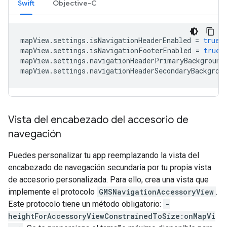
Swift
Objective-C
mapView
.
settings
.
isNavigationHeaderEnabled
=
true
mapView
.
settings
.
isNavigationFooterEnabled
=
true
mapView
.
settings
.
navigationHeaderPrimaryBackground
mapView
.
settings
.
navigationHeaderSecondaryBackgrou
Vista del encabezado del accesorio de
navegación
Puedes personalizar tu app reemplazando la vista del
encabezado de navegación secundaria por tu propia vista
de accesorio personalizada. Para ello, crea una vista que
implemente el protocolo
GMSNavigationAccessoryView
.
Este protocolo tiene un método obligatorio:
-
heightForAccessoryViewConstrainedToSize:onMapVi