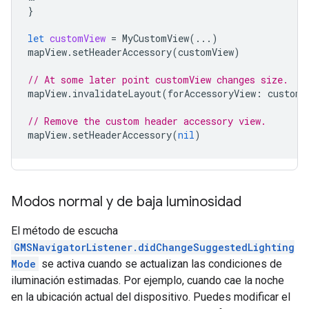
}
let
customView
=
MyCustomView
(...)
mapView
.
setHeaderAccessory
(
customView
)
// At some later point customView changes size.
mapView
.
invalidateLayout
(
forAccessoryView
:
customV
// Remove the custom header accessory view.
mapView
.
setHeaderAccessory
(
nil
)
Modos normal y de baja luminosidad
El método de escucha
GMSNavigatorListener.didChangeSuggestedLighting
Mode
se activa cuando se actualizan las condiciones de
iluminación estimadas. Por ejemplo, cuando cae la noche
en la ubicación actual del dispositivo. Puedes modificar el