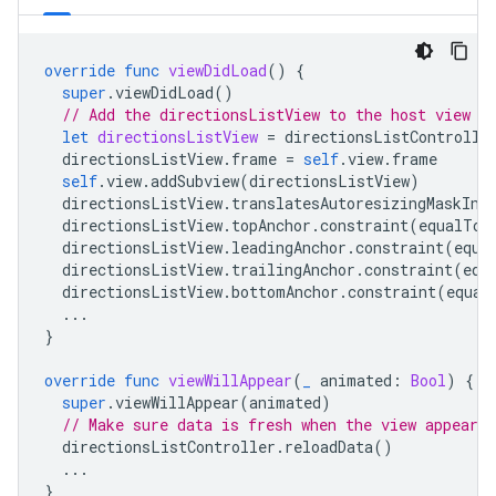
override
func
viewDidLoad
()
{
super
.
viewDidLoad
()
// Add the directionsListView to the host view c
let
directionsListView
=
directionsListControlle
directionsListView
.
frame
=
self
.
view
.
frame
self
.
view
.
addSubview
(
directionsListView
)
directionsListView
.
translatesAutoresizingMaskInt
directionsListView
.
topAnchor
.
constraint
(
equalTo
:
directionsListView
.
leadingAnchor
.
constraint
(
equa
directionsListView
.
trailingAnchor
.
constraint
(
equ
directionsListView
.
bottomAnchor
.
constraint
(
equal
...
}
override
func
viewWillAppear
(
_
animated
:
Bool
)
{
super
.
viewWillAppear
(
animated
)
// Make sure data is fresh when the view appears.
directionsListController
.
reloadData
()
...
}