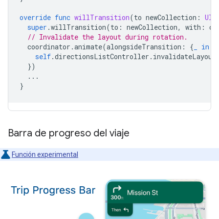
override
func
willTransition
(
to
newCollection
:
UIT
super
.
willTransition
(
to
:
newCollection
,
with
:
co
// Invalidate the layout during rotation.
coordinator
.
animate
(
alongsideTransition
:
{
_
in
self
.
directionsListController
.
invalidateLayout
})
...
}
Barra de progreso del viaje
Función experimental