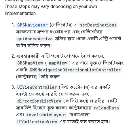
These steps may vary depending on your own
implementation.
GMSNavigator
(নেভিগেটর)-এ
setDestinations
সফলভাবে সম্পন্ন হওয়ার পর এবং নেভিগেটরে
guidanceActive
সক্রিয় হয়ে গেলে একটি এন্ট্রি পয়েন্ট
বাটন সক্রিয় করুন।
ব্যবহারকারী এন্ট্রি পয়েন্ট বোতামে ট্যাপ করলে,
GMSMapView
(
mapView
)-এর সাথে যুক্ত নেভিগেটরসহ
একটি
GMSNavigationDirectionsListController
(কন্ট্রোলার) তৈরি করুন।
UIViewController
(ভিউ কন্ট্রোলার)-এর একটি
ইনস্ট্যান্সে কন্ট্রোলারটি যোগ করুন এবং
directionsListView
কে ভিউ কন্ট্রোলারটির একটি
সাবভিউ হিসেবে যুক্ত করুন। কন্ট্রোলারের
reloadData
এবং
invalidateLayout
মেথডগুলো
UICollectionView
এর মতোই কল করতে হবে।