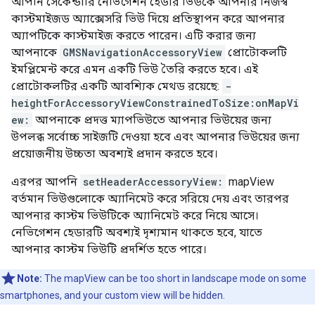
আপনি সেকেন্ডারি নেভিগেশন হেডার ভিউকে আপনার নিজস্ব
কাস্টমাইজড অ্যাক্সেসরি ভিউ দিয়ে প্রতিস্থাপন করে আপনার
অ্যাপটিকে কাস্টমাইজ করতে পারেন। এটি করার জন্য
আপনাকে
GMSNavigationAccessoryView
প্রোটোকলটি
ইমপ্লিমেন্ট করে এমন একটি ভিউ তৈরি করতে হবে। এই
প্রোটোকলটির একটি আবশ্যিক মেথড রয়েছে:
-
heightForAccessoryViewConstrainedToSize:onMapVi
ew:
আপনাকে প্রদত্ত ম্যাপভিউতে আপনার ভিউয়ের জন্য
উপলব্ধ সর্বোচ্চ সাইজটি দেওয়া হবে এবং আপনার ভিউয়ের জন্য
প্রয়োজনীয় উচ্চতা অবশ্যই প্রদান করতে হবে।
এরপর আপনি
setHeaderAccessoryView:
mapView
বর্তমান ভিউগুলোকে অ্যানিমেট করে সরিয়ে দেয় এবং তারপর
আপনার কাস্টম ভিউটিকে অ্যানিমেট করে নিয়ে আসে।
নেভিগেশন হেডারটি অবশ্যই দৃশ্যমান থাকতে হবে, যাতে
আপনার কাস্টম ভিউটি প্রদর্শিত হতে পারে।
Note:
The mapView can be too short in landscape mode on some
smartphones, and your custom view will be hidden.