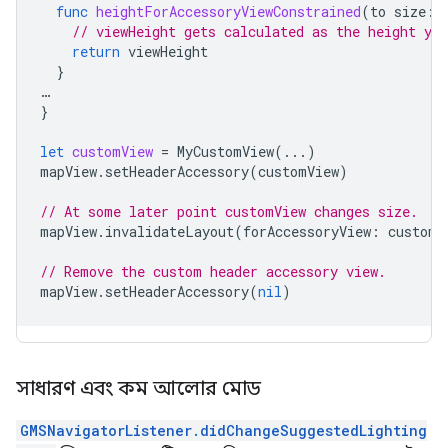
func
heightForAccessoryViewConstrained
(
to
size
:
// viewHeight gets calculated as the height you
return
viewHeight
}
…
}
let
customView
=
MyCustomView
(...)
mapView
.
setHeaderAccessory
(
customView
)
// At some later point customView changes size.
mapView
.
invalidateLayout
(
forAccessoryView
:
customV
// Remove the custom header accessory view.
mapView
.
setHeaderAccessory
(
nil
)
সাধারণ এবং কম আলোর মোড
GMSNavigatorListener.didChangeSuggestedLighting