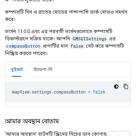
কম্পাসটি দিন ও রাতের মোডের পাশাপাশি ডার্ক মোডও সমর্থন
করে।
ভার্সন 11.0.0 এবং এর পরবর্তী ভার্সনগুলোতে কম্পাসটি
ডিফল্টরূপে সক্রিয় থাকে। আপনি
GMSUISettings
এর
compassButton
প্রপার্টির মান
false
সেট করে কম্পাসটি
নিষ্ক্রিয় করতে পারেন।
সুইফট
উদ্দেশ্য-সি
mapView
.
settings
.
compassButton
=
false
আমার অবস্থান বোতাম
'আমার অবস্থান' বাটনটি স্ক্রিনের নিচের ডান কোণায়