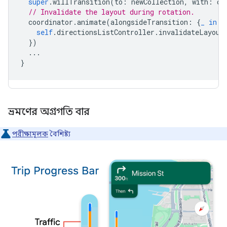
super
.
willTransition
(
to
:
newCollection
,
with
:
co
// Invalidate the layout during rotation.
coordinator
.
animate
(
alongsideTransition
:
{
_
in
self
.
directionsListController
.
invalidateLayout
})
...
}
ভ্রমণের অগ্রগতি বার
পরীক্ষামূলক
বৈশিষ্ট্য