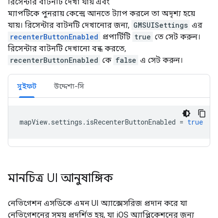
রিসেন্টার বাটনটি দেখা যায় এবং
ম্যাপটিকে পুনরায় কেন্দ্রে আনতে ট্যাপ করলে তা অদৃশ্য হয়ে
যায়। রিসেন্টার বাটনটি দেখানোর জন্য,
GMSUISettings
এর
recenterButtonEnabled
প্রপার্টিটি
true
তে সেট করুন।
রিসেন্টার বাটনটি দেখানো বন্ধ করতে,
recenterButtonEnabled
কে
false
এ সেট করুন।
সুইফট
উদ্দেশ্য-সি
mapView
.
settings
.
isRecenterButtonEnabled
=
true
মানচিত্র UI আনুষাঙ্গিক
নেভিগেশন এসডিকে এমন UI অ্যাক্সেসরিজ প্রদান করে যা
নেভিগেশনের সময় প্রদর্শিত হয়, যা iOS অ্যাপ্লিকেশনের জন্য