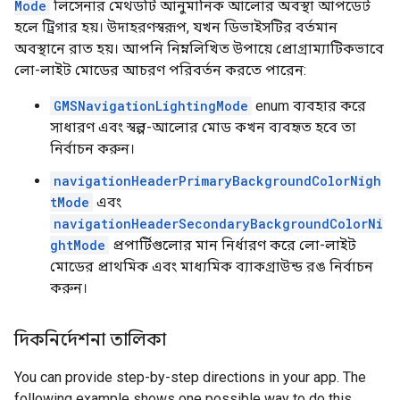
Mode
লিসেনার মেথডটি আনুমানিক আলোর অবস্থা আপডেট
হলে ট্রিগার হয়। উদাহরণস্বরূপ, যখন ডিভাইসটির বর্তমান
অবস্থানে রাত হয়। আপনি নিম্নলিখিত উপায়ে প্রোগ্রাম্যাটিকভাবে
লো-লাইট মোডের আচরণ পরিবর্তন করতে পারেন:
GMSNavigationLightingMode
enum ব্যবহার করে
সাধারণ এবং স্বল্প-আলোর মোড কখন ব্যবহৃত হবে তা
নির্বাচন করুন।
navigationHeaderPrimaryBackgroundColorNigh
tMode
এবং
navigationHeaderSecondaryBackgroundColorNi
ghtMode
প্রপার্টিগুলোর মান নির্ধারণ করে লো-লাইট
মোডের প্রাথমিক এবং মাধ্যমিক ব্যাকগ্রাউন্ড রঙ নির্বাচন
করুন।
দিকনির্দেশনা তালিকা
You can provide step-by-step directions in your app. The
following example shows one possible way to do this.