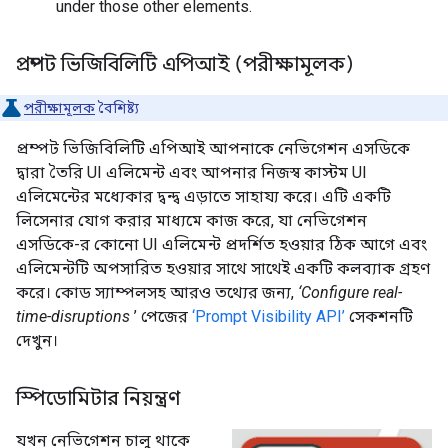
under those other elements.
প্রম্পট ভিজিবিলিটি এপিআই (পরীক্ষামূলক)
পরীক্ষামূলক
বৈশিষ্ট্য
প্রম্পট ভিজিবিলিটি এপিআই আপনাকে নেভিগেশন এসডিকে
দ্বারা তৈরি UI এলিমেন্ট এবং আপনার নিজস্ব কাস্টম UI
এলিমেন্টের মধ্যেকার দ্বন্দ্ব এড়াতে সাহায্য করে। এটি একটি
লিসেনার যোগ করার মাধ্যমে কাজ করে, যা নেভিগেশন
এসডিকে-র কোনো UI এলিমেন্ট প্রদর্শিত হওয়ার ঠিক আগে এবং
এলিমেন্টটি অপসারিত হওয়ার সাথে সাথেই একটি কলব্যাক গ্রহণ
করে। কোড স্যাম্পলসহ আরও তথ্যের জন্য,
‘Configure real-
time-disruptions
’ পেজের
‘Prompt Visibility API’
সেকশনটি
দেখুন।
স্পিডোমিটার নিয়ন্ত্রণ
যখন নেভিগেশন চালু থাকে