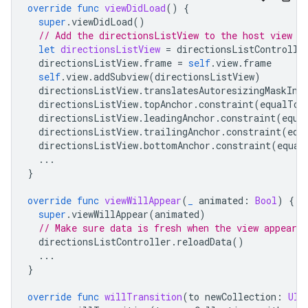
override
func
viewDidLoad
()
{
super
.
viewDidLoad
()
// Add the directionsListView to the host view c
let
directionsListView
=
directionsListControlle
directionsListView
.
frame
=
self
.
view
.
frame
self
.
view
.
addSubview
(
directionsListView
)
directionsListView
.
translatesAutoresizingMaskInt
directionsListView
.
topAnchor
.
constraint
(
equalTo
:
directionsListView
.
leadingAnchor
.
constraint
(
equa
directionsListView
.
trailingAnchor
.
constraint
(
equ
directionsListView
.
bottomAnchor
.
constraint
(
equal
...
}
override
func
viewWillAppear
(
_
animated
:
Bool
)
{
super
.
viewWillAppear
(
animated
)
// Make sure data is fresh when the view appears.
directionsListController
.
reloadData
()
...
}
override
func
willTransition
(
to
newCollection
:
UIT