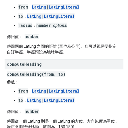
from
LatLng
|
LatLngLiteral
：
to
LatLng
|
LatLngLiteral
：
radius
number
：
optional
number
傳回值：
傳回兩個 LatLng 之間的距離 (單位為公尺)。您可以視需要指定
自訂半徑。半徑預設為地球半徑。
compute
Heading
computeHeading(from, to)
參數：
from
LatLng
|
LatLngLiteral
：
to
LatLng
|
LatLngLiteral
：
number
傳回值：
傳回從一個 LatLng 到另一個 LatLng 的方位。方向以度為單位，
從正北順時針移動，範圍為 [-180,180)。