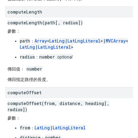
compute
Length
computeLength(path[, radius])
參數：
path
Array
<
LatLng
|
LatLngLiteral
>|
MVCArray
<
：
LatLng
|
LatLngLiteral
>
radius
number
：
optional
number
傳回值：
傳回指定路徑的長度。
compute
Offset
computeOffset(from, distance, heading[,
radius])
參數：
from
LatLng
|
LatLngLiteral
：
distance
number
：