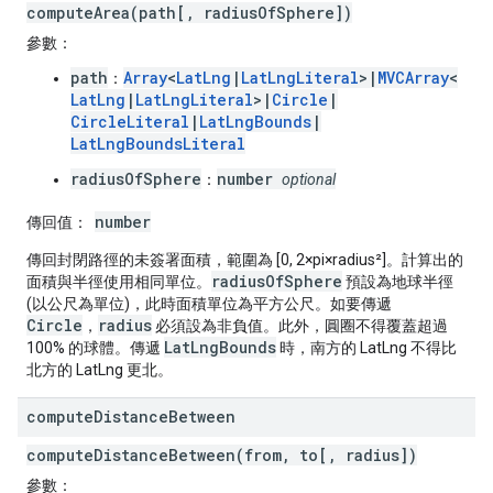
computeArea(path[, radiusOfSphere])
參數：
path
Array
<
LatLng
|
LatLngLiteral
>|
MVCArray
<
：
LatLng
|
LatLngLiteral
>|
Circle
|
CircleLiteral
|
LatLngBounds
|
LatLngBoundsLiteral
radiusOfSphere
number
：
optional
number
傳回值：
傳回封閉路徑的未簽署面積，範圍為 [0, 2×pi×radius²]。計算出的
radiusOfSphere
面積與半徑使用相同單位。
預設為地球半徑
(以公尺為單位)，此時面積單位為平方公尺。如要傳遞
Circle
radius
，
必須設為非負值。此外，圓圈不得覆蓋超過
LatLngBounds
100% 的球體。傳遞
時，南方的 LatLng 不得比
北方的 LatLng 更北。
compute
Distance
Between
computeDistanceBetween(from, to[, radius])
參數：