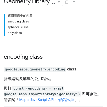
Geometry Library
這個頁面中的內容
encoding class
spherical class
poly class
encoding
class
google.maps.geometry
.
encoding
class
折線編碼及解碼的公用程式。
撥打
const {encoding} = await
google.maps.importLibrary("geometry")
即可存取。
請參閱「
Maps JavaScript API 中的程式庫
」。