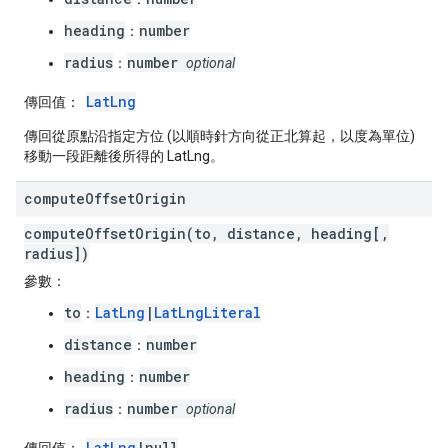
heading
number
：
radius
number
：
optional
LatLng
傳回值：
傳回從原點沿指定方位 (以順時針方向從正北算起，以度為單位)
移動一段距離後所得的 LatLng。
compute
Offset
Origin
computeOffsetOrigin(to, distance, heading[,
radius])
參數：
to
LatLng
|
LatLngLiteral
：
distance
number
：
heading
number
：
radius
number
：
optional
LatLng
|null