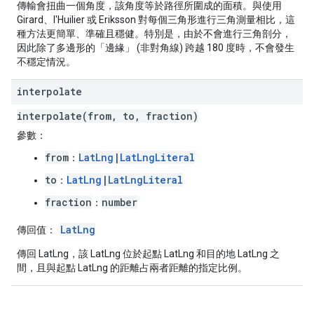
傳輸會扭曲一個角度，該角度等於路徑所圍成的面積。與使用
Girard、l'Huilier 或 Eriksson 對每個三角形進行三角測量相比，這
種方法更簡單、準確且穩健。特別是，由於不會進行三角剖分，
因此除了多邊形的「邊緣」
(非對角線) 跨越 180 度時，不會發生
不穩定情況。
interpolate
interpolate(from, to, fraction)
參數：
from
LatLng
|
LatLngLiteral
：
to
LatLng
|
LatLngLiteral
：
fraction
number
：
LatLng
傳回值：
傳回 LatLng，該 LatLng 位於起點 LatLng 和目的地 LatLng 之
間，且與起點 LatLng 的距離占兩者距離的指定比例。