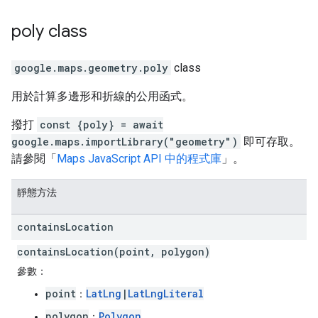
poly
class
google.maps.geometry
.
poly
class
用於計算多邊形和折線的公用函式。
撥打
const {poly} = await
google.maps.importLibrary("geometry")
即可存取。
請參閱「
Maps JavaScript API 中的程式庫
」。
靜態方法
contains
Location
containsLocation(point, polygon)
參數：
point
LatLng
|
LatLngLiteral
：
polygon
Polygon
：