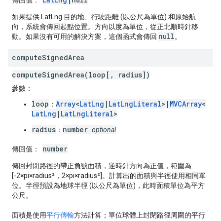
傳回值：
如果提供 LatLng 目的地、行駛距離 (以公尺為單位) 和原始航
向，系統會傳回起點位置。方向以度為單位，從正北順時針移
null
動。如果沒有可用的解決方案，這個函式會傳回
。
compute
Signed
Area
computeSignedArea(loop[, radius])
參數：
loop
Array
<
LatLng
|
LatLngLiteral
>|
MVCArray
<
：
LatLng
|
LatLngLiteral
>
radius
number
：
optional
number
傳回值：
傳回封閉路徑的帶正負號面積，逆時針方向為正值，範圍為
[-2×pi×radius²，2×pi×radius²]。計算出的面積與半徑使用相同單
位。半徑預設為地球半徑 (以公尺為單位)，此時面積單位為平方
公尺。
面積是使用
平行傳輸
方法計算；單位球體上封閉路徑周圍的平行