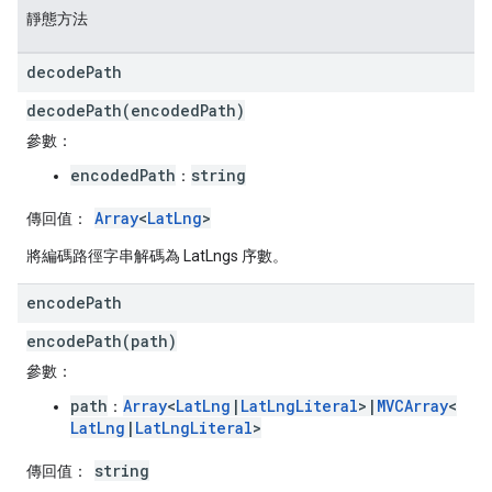
靜態方法
decode
Path
decodePath(encodedPath)
參數：
encodedPath
string
：
Array
<
LatLng
>
傳回值：
將編碼路徑字串解碼為 LatLngs 序數。
encode
Path
encodePath(path)
參數：
path
Array
<
LatLng
|
LatLngLiteral
>|
MVCArray
<
：
LatLng
|
LatLngLiteral
>
string
傳回值：