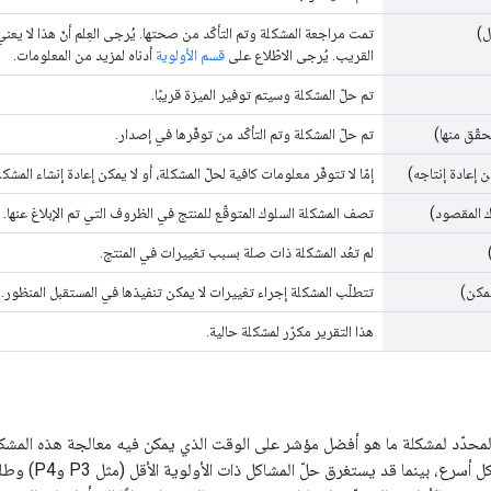
ل)
تمت مراجعة المشكلة وتم التأكّد من صحتها. يُرجى العِلم أنّ هذا لا يعن
القريب. يُرجى الاطّلاع على
قسم الأولوية
أدناه لمزيد من المعلومات.
تم حلّ المشكلة وسيتم توفير الميزة قريبًا.
حقّق منها)
تم حلّ المشكلة وتم التأكّد من توفّرها في إصدار.
 إعادة إنتاجه)
إمّا لا تتوفّر معلومات كافية لحلّ المشكلة، أو لا يمكن إعادة إنشاء المشكلة
ك المقصود)
تصف المشكلة السلوك المتوقّع للمنتج في الظروف التي تم الإبلاغ عنها.
لم تعُد المشكلة ذات صلة بسبب تغييرات في المنتج.
مكن)
تتطلّب المشكلة إجراء تغييرات لا يمكن تنفيذها في المستقبل المنظور.
هذا التقرير مكرّر لمشكلة حالية.
المحدّد لمشكلة ما هو أفضل مؤشر على الوقت الذي يمكن فيه معالجة هذه المشكلة
P1 وP2) وحلّها