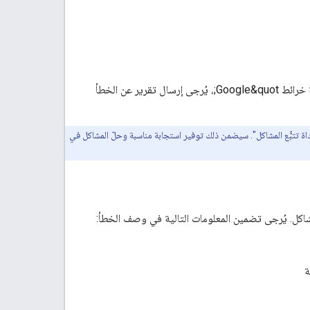
إذا كنت تعتقد أنّك عثرت على خطأ، أو إذا كان لديك طلب ميزة تريد مشاركته مع فريق &quot;منصة خرائط Google&quot;، يُرجى إرسال تقرير عن الخطأ
اة تتبُّع المشاكل". سيضمن ذلك توفير استجابة مناسبة وحلّ المشاكل في
ة