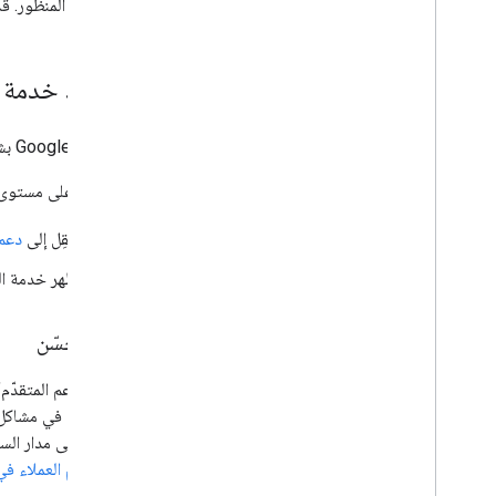
المستقبل المنظور. قد
تحديد خدمة ا
تنصحك Google بشدة بإعداد الدعم قبل الحاجة إليه.
للاطّلاع على مستوى الدعم المت
انتقِل إلى
دعم "
تظهر خدمة ال
دعم محسّن
يوفّر "الدعم المتقدّ
سريعة على مدار الساعة، وخدمات إضافية لتشغ
فريق دعم العملاء في "م