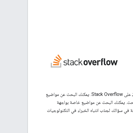
يراقب أعضاء فريق "منصة خرائط Google" عدة علامات ذات صلة بـ &quot;خرائط Google&quot; على Stack Overflow. يمكنك البحث عن مواضيع
حث. يمكنك البحث عن مواضيع خاصة بواجهة
ة في سؤالك لجذب انتباه الخبراء في التكنولوجيات