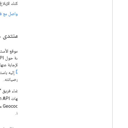
يمكنك الإبلا
التواصل مع فريق
دعم المنتدى على verflow
نستخدم موقع الأسئل
الأسئلة والإجابة عنها بشكل تعاوني. لا تد
الدخول
تطبيقك وصيانته.
حول واجهات Google Maps Platform API من خلال إضافة
Geocoding API من خلال إضافة
ذات الصلة.