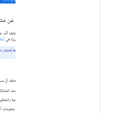
الإبلاغ عن مش
أو طلب ميزة في
أداة
على عملاء
الدعم المحسّن
وش
الوقت المناسب.
الأخطاء
إذا كنت تعتقد أنّ سبب المشكلة هو خطأ في Geocoding API، يمكنك الإ
وصف المشكلة 
قائمة بالخطوا
أي معلومات أخ