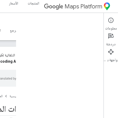
المنتجات
الأسعار
Maps Platform
Geocoding API
Web Services
معلومات
الإصدار 4 من أدلة المطوّرين
الإصدار 3 من أدلة المطوّرين
المرجع
ا
دردشة
تبلغ الحصة التلقائية لطُرق Geocoding API v4‏ 25 طلب بحث في الثانية (QPS). للحصول على معلومات حول طلب حصة أعلى، يُرج
واجهة برمجة التطبيقات
واختيار
coding API
الدعم
خيارات الدعم
الأسئلة الشائعة حول "خرائط Google"
الأسئلة الشائعة حول الترميز الجغرافي
ملاحظات حول الإصدار
الصفحة الرئيسية
ال
الاطّلاع على آخر المعلومات
خيارات الد
أفضل الممارسات