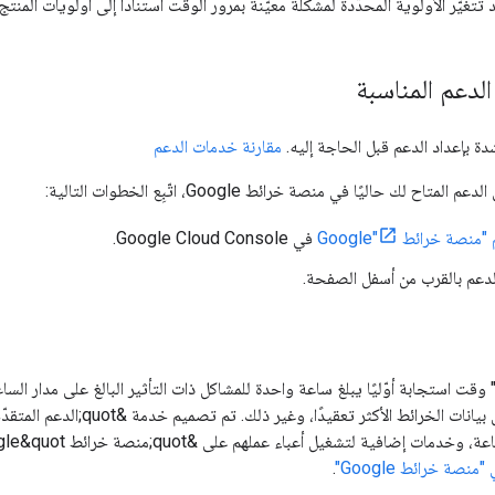
 تتغيّر الأولوية المحدّدة لمشكلة معيّنة بمرور الوقت استنادًا إلى أولويات المنت
لدعم المناسبة
مقارنة خدمات الدعم
اح لك حاليًا في منصة خرائط Google، اتّبِع الخطوات التالية:
منصة خرائط Google"
في Google Cloud Console.
دعم بالقرب من أسفل الصفحة.
م" وقت استجابة أوّليًا يبلغ ساعة واحدة للمشاكل ذات التأثير البالغ على مدار ال
يل أعباء عملهم على &quot;منصة خرائط Google&quot; في مرحلة الإنتاج. لمزيد من المعلومات، اطّلِع على
نصة خرائط Google"
.