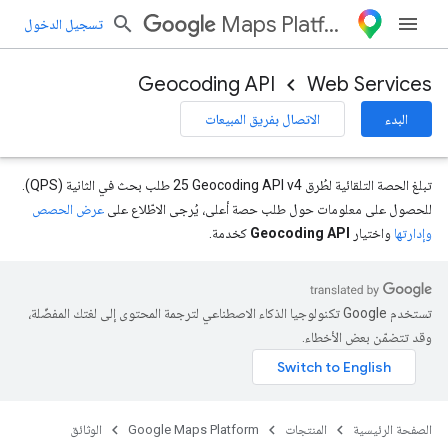
Maps Platform
تسجيل الدخول
Geocoding API
Web Services
البدء
الاتصال بفريق المبيعات
تبلغ الحصة التلقائية لطُرق Geocoding API v4‏ 25 طلب بحث في الثانية (QPS).
للحصول على معلومات حول طلب حصة أعلى، يُرجى الاطّلاع على
عرض الحصص
وإدارتها
واختيار
Geocoding API
كخدمة.
تستخدم Google تكنولوجيا الذكاء الاصطناعي لترجمة المحتوى إلى لغتك المفضّلة،
وقد تتضمّن بعض الأخطاء.
الصفحة الرئيسية
المنتجات
Google Maps Platform
الوثائق