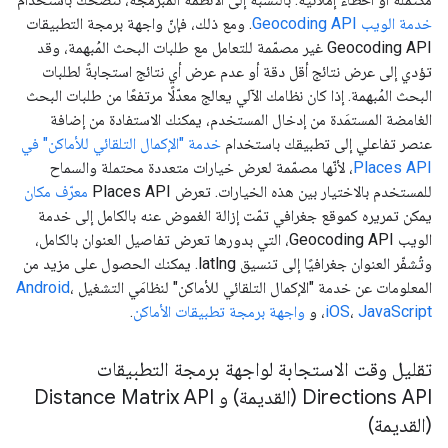
خدمة الويب Geocoding API
. ومع ذلك، فإنّ واجهة برمجة التطبيقات
Geocoding API غير مصمّمة للتعامل مع طلبات البحث المُبهمة، وقد
تؤدي إلى عرض نتائج أقل دقة أو عدم عرض أي نتائج استجابةً لطلبات
البحث المُبهمة. إذا كان نظامك الآلي يعالج معدّلًا مرتفعًا من طلبات البحث
الغامضة المستمَدة من إدخال المستخدم، يمكنك الاستفادة من إضافة
عنصر تفاعلي إلى تطبيقك باستخدام
خدمة "الإكمال التلقائي للأماكن" في
Places API
، لأنّها مصمّمة لعرض خيارات متعددة محتملة والسماح
للمستخدم بالاختيار بين هذه الخيارات. تعرض Places API
معرّف مكان
يمكن تمريره كموقع جغرافي تمّت إزالة الغموض عنه بالكامل إلى خدمة
الويب Geocoding API، التي بدورها تعرض تفاصيل العنوان بالكامل،
وتُشفّر العنوان جغرافيًا إلى تنسيق latlng. يمكنك الحصول على مزيد من
المعلومات عن خدمة "الإكمال التلقائي للأماكن" لنظامَي التشغيل
،
Android
JavaScript
،
iOS
، و
واجهة برمجة تطبيقات الأماكن
.
تقليل وقت الاستجابة لواجهة برمجة التطبيقات
Directions API (القديمة) و Distance Matrix API
(القديمة)