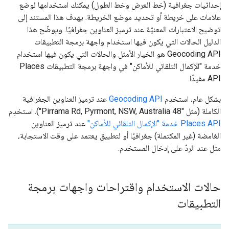
إحداثيات جغرافية (خط العرض وخط الطول) يمكنك استخدامها لوضع
علامات على خريطة أو تحديد موضع الخريطة. يهدف هذا المستند إلى
توضيح الاعتبارات المعنيّة عند ترميز العناوين جغرافيًا. ويوضّح هذا
الدليل الحالات التي يكون فيها استخدام واجهة برمجة التطبيقات
Geocoding API هو الخيار الأمثل والحالات التي يكون فيها استخدام
خدمة "الإكمال التلقائي للأماكن" في واجهة برمجة التطبيقات Places
API مفيدًا.
بشكل عام، استخدِم
Geocoding API
عند ترميز العناوين الجغرافية
الكاملة (مثل "48 Pirrama Rd, Pyrmont, NSW, Australia"). استخدِم
Places API خدمة "الإكمال التلقائي للأماكن"
عند ترميز العناوين
الغامضة (غير المكتملة) جغرافيًا أو لتطبيق يعتمد على وقت الاستجابة،
مثل عند الردّ على إدخال المستخدم.
حالات الاستخدام واقتراحات واجهات برمجة
التطبيقات