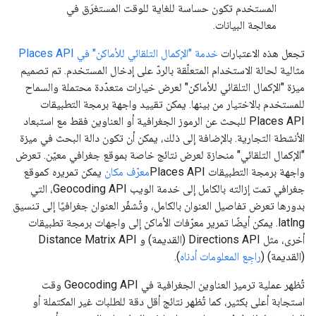
المستخدم تكون حساسة للغاية للوقت المستغرَق في
معالجة البيانات.
تجعل هذه الاعتبارات
خدمة "الإكمال التلقائي للأماكن" في Places API
مثالية لحالة الاستخدام المتعلّقة بالردّ على إدخال المستخدم. تم تصميم
ميزة "الإكمال التلقائي للأماكن" لعرض خيارات متعدّدة محتملة والسماح
للمستخدم بالاختيار من بينها. يمكن تقييد واجهة برمجة التطبيقات
Places API للبحث عن الرموز الجغرافية أو العناوين فقط مع استبعاد
الأنشطة التجارية. بالإضافة إلى ذلك، يمكن أن تكون دالة البحث في ميزة
"الإكمال التلقائي" منحازة لعرض نتائج خاصة بموقع جغرافي معيّن. تعرض
واجهة برمجة التطبيقات Places API
معرّف مكان
يمكن تمريره كموقع
جغرافي تمت إزالته بالكامل إلى خدمة الويب Geocoding API، التي
بدورها تعرض تفاصيل العنوان بالكامل، وتُشفّر العنوان جغرافيًا إلى تنسيق
latlng. يمكن أيضًا تمرير معرّفات الأماكن إلى واجهات برمجة تطبيقات
أخرى، مثل Directions API (القديمة) و Distance Matrix API
(القديمة) (
راجِع المعلومات أدناه
).
تُظهر عملية ترميز العناوين الجغرافية في Geocoding API وقت
استجابة أعلى بكثير، كما تُظهر نتائج أقل دقة للطلبات غير المكتملة أو