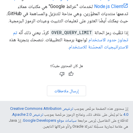
Node.js Client
لخدمات "خرائط Google" هي مكتبات عملاء
تدعمها منتديات المطوّرين، وهي متاحة للتنزيل والمساهمة في GitHub،
حيث يمكنك أيضًا العثور على تعليمات التثبيت وعينات الرموز البرمجية.
إذا تلقّيت رمز الحالة
OVER_QUERY_LIMIT
كردّ، يعني ذلك أنّه
تم
تجاوز حدود الاستخدام
لواجهة برمجة التطبيقات. ننصحك بتجربة هذه
الاستراتيجيات المحسّنة للاستخدام
.
هل كان المحتوى مفيدًا؟
إرسال ملاحظات
إنّ محتوى هذه الصفحة مرخّص بموجب
ترخيص Creative Commons Attribution
4.0‏
ما لم يُنصّ على خلاف ذلك، ونماذج الرموز مرخّصة بموجب
ترخيص Apache 2.0‏
.
للاطّلاع على التفاصيل، يُرجى مراجعة
سياسات موقع Google Developers‏
. إنّ Java
هي علامة تجارية مسجَّلة لشركة Oracle و/أو شركائها التابعين.