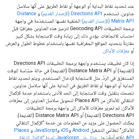
عند تحديد نقاط البداية أو الوجهة أو نقاط الطريق على أنّها سلاسل
عناوين، تستخدم
Directions API (الإصدار القديم)
و
Distance
Matrix API (الإصدار القديم)
الخلفية نفسها المستخدَمة في واجهة
برمجة التطبيقات Geocoding API لترميز هذه العناوين جغرافيًا قبل
احتساب الاتجاهات. يؤدي ذلك إلى زيادة وقت الاستجابة بشكل كبير
مقارنةً بتحديد المواقع الجغرافية نفسها باستخدام خطوط الطول والعرض
أو
معرّفات الأماكن
.
إذا كان تطبيقك يستخدم واجهة برمجة التطبيقات Directions API
(القديمة) أو Distance Matrix API (القديمة) في حالة حسّاسة للوقت
المستغرَق في الردّ، مثل الاستجابة لإدخال المستخدم، ويتم تحديد نقاط
البداية أو الوجهة أو نقاط الطريق في البداية على أنّها سلاسل عناوين،
ننصحك بتقليل وقت الاستجابة إلى الحد الأدنى باستخدام خدمة الإكمال
التلقائي للأماكن من Places API لتحويل سلاسل العناوين إلى معرّفات
الأماكن، ثم تمرير معرّفات الأماكن إلى واجهة برمجة التطبيقات
Directions API (القديمة) أو Distance Matrix API (القديمة).
يمكنك الحصول على مزيد من المعلومات عن خدمة "الإكمال التلقائي
للأماكن" لنظامَي التشغيل
Android
و
iOS
و
JavaScript
و
Places
API
. اطّلِع أيضًا على
مثال على JavaScript لميزة "الإكمال التلقائي