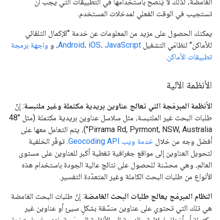
الغامضة، لذلك لا يُنصح باستخدامها في التطبيقات التي يجب أن
تستجيب في الوقت الفعلي لمدخلات المستخدم.
يمكنك الحصول على مزيد من المعلومات عن خدمة "الإكمال التلقائي
للأماكن" لنظامَي التشغيل
JavaScript
،
iOS
،
Android
، و
واجهة برمجة
تطبيقات الأماكن
.
الأنظمة الآلية
الأنظمة المبرمَجة التي تعالج عناوين بريدية مكتملة وغير ملتبسة
: إنّ
طلبات البحث غير الملتبسة، مثل سلاسل عناوين بريدية مكتملة (مثل "48
Pirrama Rd, Pyrmont, NSW, Australia")، يتم التعامل معها على
أفضل وجه من خلال
خدمة ويب Geocoding API
. توفّر الخلفية
لتحويل العناوين إلى مواقع جغرافية تغطية أكبر للعناوين على مستوى
العالم، وهي محسّنة للحصول على نتائج عالية الجودة باستخدام هذه
الأنواع من طلبات البحث الكاملة وغير المتعدّدة التفسير.
النظام المبرمَج يعالج طلبات البحث الغامضة
: إنّ طلبات البحث الغامضة
هي تلك التي تحتوي على عناوين منسَّقة بشكلٍ سيئ أو عناوين غير
مكتملة أو أخطاء إملائية. بالنسبة إلى الأنظمة المبرمَجة، ننصحك باستخدام