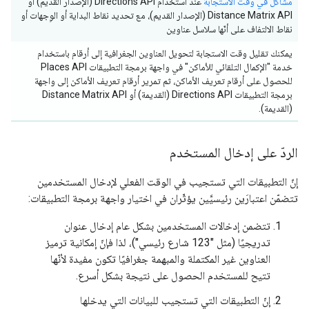
مشاكل في وقت الاستجابة
عند استخدام Directions API (الإصدار القديم) أو
Distance Matrix API (الإصدار القديم)، مع تحديد نقاط البداية أو الوِجهات أو
نقاط الالتفاف على أنّها سلاسل عناوين
يمكنك تقليل وقت الاستجابة لتحويل العناوين الجغرافية إلى أرقام باستخدام
خدمة "الإكمال التلقائي للأماكن" في واجهة برمجة التطبيقات Places API
للحصول على أرقام تعريف الأماكن، ثم تمرير أرقام تعريف الأماكن إلى واجهة
برمجة التطبيقات Directions API (القديمة) أو Distance Matrix API
(القديمة).
الردّ على إدخال المستخدم
إنّ التطبيقات التي تستجيب في الوقت الفعلي لإدخال المستخدمين
تتضمّن اعتبارَين رئيسيَّين يؤثّران في اختيار واجهة برمجة التطبيقات:
تتضمن إدخالات المستخدمين بشكل عام إدخال عنوان
تدريجيًا (مثل "123 شارع رئيسي")، لذا فإنّ إمكانية ترميز
العناوين غير المكتملة والمبهمة جغرافيًا تكون مفيدة لأنّها
تتيح للمستخدم الحصول على نتيجة بشكل أسرع.
إنّ التطبيقات التي تستجيب للبيانات التي يدخلها