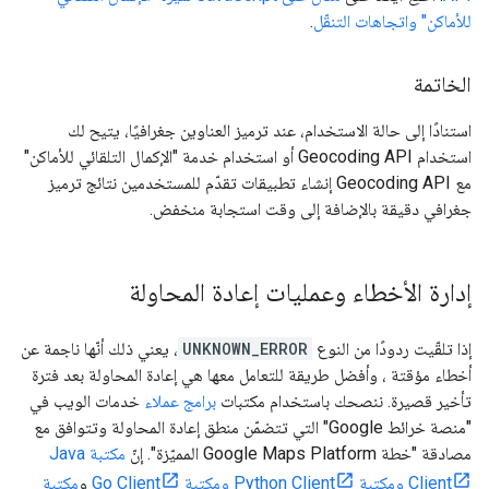
للأماكن" واتجاهات التنقّل
.
الخاتمة
استنادًا إلى حالة الاستخدام، عند ترميز العناوين جغرافيًا، يتيح لك
استخدام Geocoding API أو استخدام خدمة "الإكمال التلقائي للأماكن"
مع Geocoding API إنشاء تطبيقات تقدّم للمستخدمين نتائج ترميز
جغرافي دقيقة بالإضافة إلى وقت استجابة منخفض.
إدارة الأخطاء وعمليات إعادة المحاولة
إذا تلقّيت ردودًا من النوع
UNKNOWN_ERROR
، يعني ذلك أنّها ناجمة عن
أخطاء مؤقتة ، وأفضل طريقة للتعامل معها هي إعادة المحاولة بعد فترة
تأخير قصيرة. ننصحك باستخدام مكتبات
برامج عملاء
خدمات الويب في
"منصة خرائط Google" التي تتضمّن منطق إعادة المحاولة وتتوافق مع
مصادقة "خطة Google Maps Platform المميّزة". إنّ
مكتبة Java
Client
ومكتبة Python Client
ومكتبة Go Client
و
مكتبة