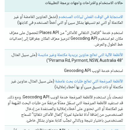
حالات الاستخدام واقتراحات واجهات برمجة التطبيقات
الاستجابة في الوقت الفعلي لبيانات المستخدم
(تشمل العناوين الغامضة أو غير
المكتملة أو التي تم تنسيقها بشكل سيئ أو التي أخطأ المستخدم في كتابتها)
استخدِم خدمة "الإكمال التلقائي للأماكن" من Places API للحصول على معرّف
مكان، ثم استخدِم Geocoding API لترميز معرّف المكان جغرافيًا إلى إحداثيات
خط الطول والعرض.
الأنظمة الآلية التي تعالج عناوين بريدية مكتملة وغير ملتبسة
(على سبيل المثال،
"48 Pirrama Rd, Pyrmont, NSW, Australia")
استخدام خدمة الويب Geocoding API
الأنظمة المبرمَجة التي تعالج طلبات بحث غامضة
(على سبيل المثال، عناوين غير
مكتملة أو ذات تنسيق سيئ أو بها أخطاء إملائية)
ننصحك بأن تستخدم الأنظمة المبرمَجة خدمة الويب Geocoding API. ومع ذلك،
قد تستفيد الأنظمة المبرمَجة التي تسجّل معدّلًا مرتفعًا من طلبات البحث المُبهمة أو
غير المكتملة أو التي تحتوي على أخطاء إملائية والمستمَدة من إدخال
المستخدمين من إضافة أداة تفاعلية لميزة "إكمال الأماكن تلقائيًا" للسماح
للمستخدمين باختيار نتيجة وبالتالي تجنُّب كتابة عنوان بشكلٍ خاطئ.