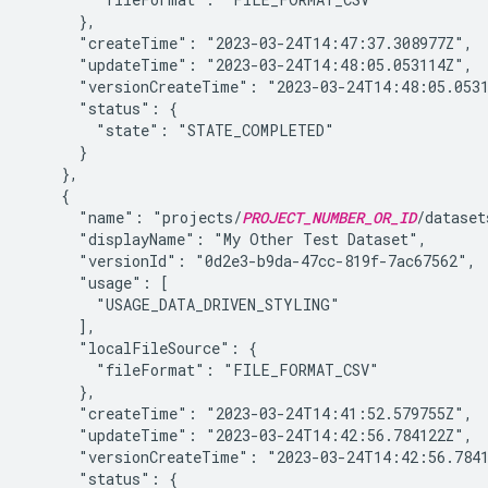
      },

      "createTime": "2023-03-24T14:47:37.308977Z",

      "updateTime": "2023-03-24T14:48:05.053114Z",

      "versionCreateTime": "2023-03-24T14:48:05.0531
      "status": {

        "state": "STATE_COMPLETED"

      }

    },

    {

      "name": "projects/
PROJECT_NUMBER_OR_ID
/dataset
      "displayName": "My Other Test Dataset",

      "versionId": "0d2e3-b9da-47cc-819f-7ac67562",

      "usage": [

        "USAGE_DATA_DRIVEN_STYLING"

      ],

      "localFileSource": {

        "fileFormat": "FILE_FORMAT_CSV"

      },

      "createTime": "2023-03-24T14:41:52.579755Z",

      "updateTime": "2023-03-24T14:42:56.784122Z",

      "versionCreateTime": "2023-03-24T14:42:56.7841
      "status": {
