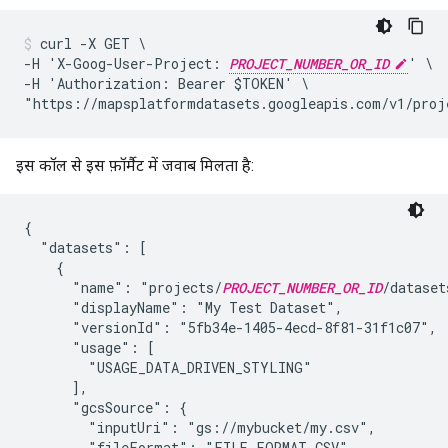
curl -X GET \

-H 'X-Goog-User-Project: 
PROJECT_NUMBER_OR_ID
' \

-H 'Authorization: Bearer $TOKEN' \

"https://mapsplatformdatasets.googleapis.com/v1/proj
इस कॉल से इस फ़ॉर्मैट में जवाब मिलता है:
{

  "datasets": [

    {

      "name": "projects/
PROJECT_NUMBER_OR_ID
/dataset
      "displayName": "My Test Dataset",

      "versionId": "5fb34e-1405-4ecd-8f81-31f1c07",

      "usage": [

        "USAGE_DATA_DRIVEN_STYLING"

      ],

      "gcsSource": {

        "inputUri": "gs://mybucket/my.csv",

        "fileFormat": "FILE_FORMAT_CSV"
