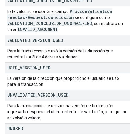
VALIDATION
_
CONCLUSION
_
UNSPECIFIED
Provide
Validation
Este valor no se usa. Si el campo
Feedback
Request
.
conclusion
se configura como
VALIDATION
_
CONCLUSION
_
UNSPECIFIED
, se mostrará un
INVALID
_
ARGUMENT
error
.
VALIDATED
_
VERSION
_
USED
Para la transacción, se usó la versión de la dirección que
muestra la API de Address Validation.
USER
_
VERSION
_
USED
La versión de la dirección que proporcionó el usuario se usó
para la transacción
UNVALIDATED
_
VERSION
_
USED
Para la transacción, se utilizó una versión de la dirección
ingresada después del último intento de validación, pero que no
se volvió a validar.
UNUSED