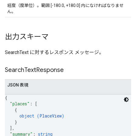
経度（度単位）。範囲 [-180.0, +180.0] 内になければなりませ
ん。
出力スキーマ
SearchText に対するレスポンス メッセージ。
Search
Text
Response
JSON 表現
{
"places"
: 
[
{
object (
PlaceView
)
}
]
,
"summary"
: 
string