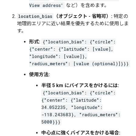
View address'
など）を含めます。
location_bias
（オブジェクト - 省略可）:
特定の
地理的エリアに近い結果を優先するために使用しま
す。
形式:
{"location_bias": {"circle":
{"center": {"latitude": [value],
"longitude": [value]},
"radius_meters": [value (optional)]}}}
使用方法:
半径 5 km にバイアスをかけるには:
{"location_bias": {"circle":
{"center": {"latitude":
34.052235, "longitude":
-118.243683}, "radius_meters":
5000}}}
中心点に強くバイアスをかける場合: