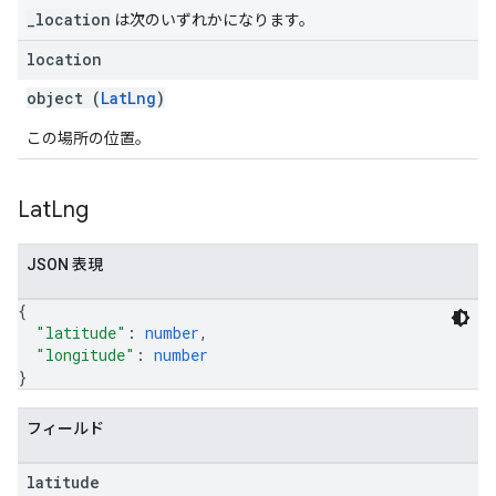
_location
は次のいずれかになります。
location
object (
LatLng
)
この場所の位置。
Lat
Lng
JSON 表現
{
"latitude"
: 
number
,
"longitude"
: 
number
}
フィールド
latitude