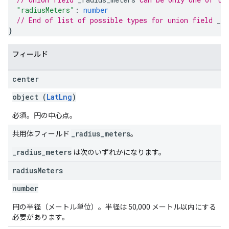
"radiusMeters"
: 
number
// End of list of possible types for union field 
_r
}
フィールド
center
object (
LatLng
)
必須。円の中心点。
_radius_meters
共用体フィールド
。
_radius_meters
は次のいずれかになります。
radius
Meters
number
円の半径（メートル単位）。半径は 50,000 メートル以内にする
必要があります。