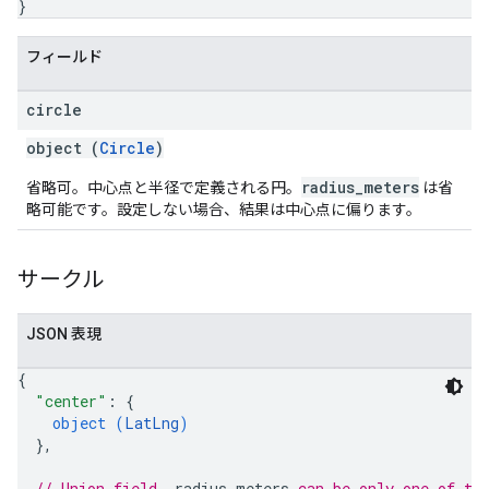
}
フィールド
circle
object (
Circle
)
radius_meters
省略可。中心点と半径で定義される円。
は省
略可能です。設定しない場合、結果は中心点に偏ります。
サークル
JSON 表現
{
"center"
: 
{
object (
LatLng
)
}
,
// Union field 
_radius_meters
 can be only one of th