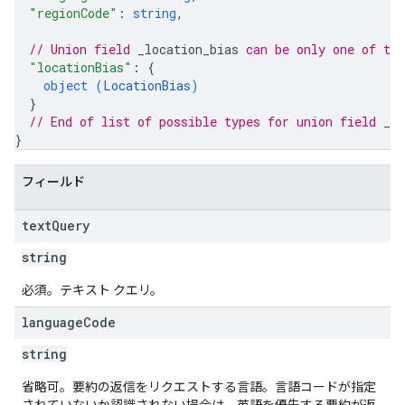
"regionCode"
: 
string
,
// Union field 
_location_bias
 can be only one of th
"locationBias"
: 
{
object (
LocationBias
)
}
// End of list of possible types for union field 
_lo
}
フィールド
text
Query
string
必須。テキスト クエリ。
language
Code
string
省略可。要約の返信をリクエストする言語。言語コードが指定