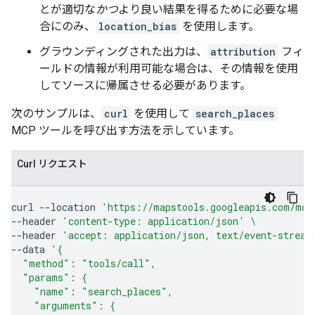
とが適切な
かつ
より良い結果を得るために必要な場
合にのみ、
location_bias
を使用します。
グラウンディングされた出力は、
attribution
フィ
ールドの情報が利用可能な場合は、その情報を使用
してソースに帰属させる必要があります。
次のサンプルは、
curl
を使用して
search_places
MCP ツールを呼び出す方法を示しています。
Curl リクエスト
curl
--location
'https://mapstools.googleapis.com/mcp
--header
'content-type: application/json'
\
--header
'accept: application/json, text/event-stream
--data
'{
  "method": "tools/call",
  "params": {
    "name": "search_places",
    "arguments": {