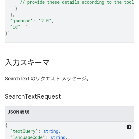
      // provide these details according to the tool'
}
}
"jsonrpc"
:
"2.0"
"id"
:
1
}
'
入力スキーマ
SearchText のリクエスト メッセージ。
Search
Text
Request
JSON 表現
{
"textQuery"
: 
string
,
"languageCode"
: 
string
,