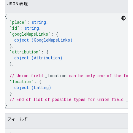
JSON 表現
{
"place"
: 
string
,
"id"
: 
string
,
"googleMapsLinks"
: 
{
object (
GoogleMapsLinks
)
}
,
"attribution"
: 
{
object (
Attribution
)
}
,
// Union field 
_location
 can be only one of the fol
"location"
: 
{
object (
LatLng
)
}
// End of list of possible types for union field 
_lo
}
フィールド