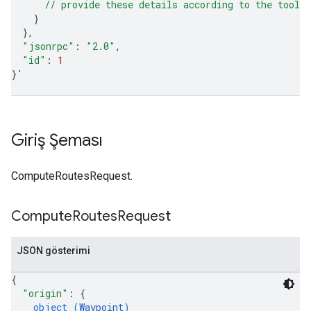
      // provide these details according to the tool'
}
}
"jsonrpc"
:
"2.0"
"id"
:
1
}
'
Giriş Şeması
ComputeRoutesRequest.
Compute
Routes
Request
JSON gösterimi
{
"origin"
: 
{
object (
Waypoint
)