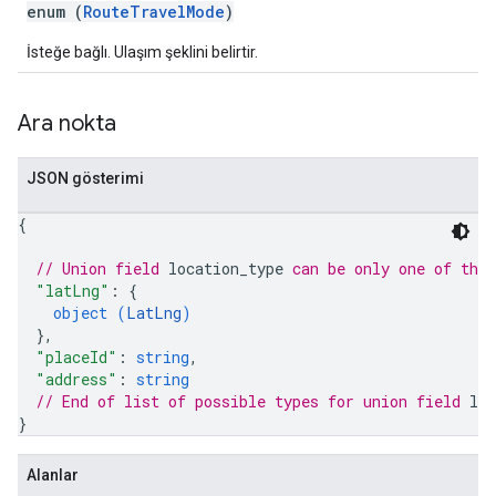
enum (
RouteTravelMode
)
İsteğe bağlı. Ulaşım şeklini belirtir.
Ara nokta
JSON gösterimi
{
// Union field 
location_type
 can be only one of the
"latLng"
: 
{
object (
LatLng
)
}
,
"placeId"
: 
string
,
"address"
: 
string
// End of list of possible types for union field 
loc
}
Alanlar