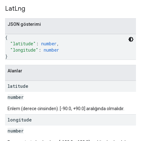
Lat
Lng
JSON gösterimi
{
"latitude"
: 
number
,
"longitude"
: 
number
}
Alanlar
latitude
number
Enlem (derece cinsinden). [-90.0, +90.0] aralığında olmalıdır.
longitude
number