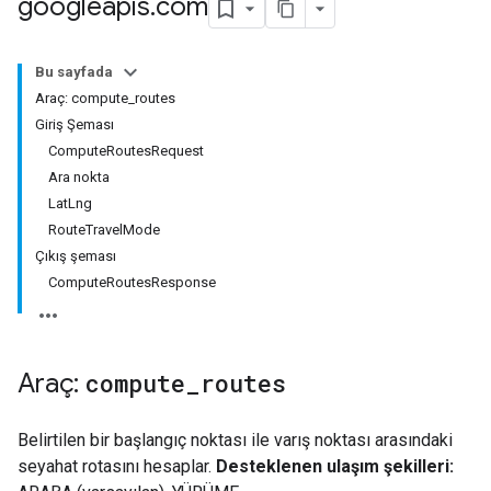
googleapis
.
com
Bu sayfada
Araç: compute_routes
Giriş Şeması
ComputeRoutesRequest
Ara nokta
LatLng
RouteTravelMode
Çıkış şeması
ComputeRoutesResponse
Araç:
compute
_
routes
Belirtilen bir başlangıç noktası ile varış noktası arasındaki
seyahat rotasını hesaplar.
Desteklenen ulaşım şekilleri: