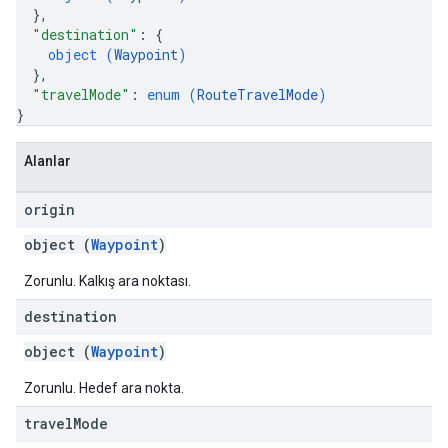
}
,
"destination"
: 
{
object (
Waypoint
)
}
,
"travelMode"
: 
enum (
RouteTravelMode
)
}
Alanlar
origin
object (
Waypoint
)
Zorunlu. Kalkış ara noktası.
destination
object (
Waypoint
)
Zorunlu. Hedef ara nokta.
travel
Mode