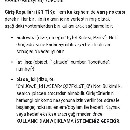
ARABA (varsayılan), YÜRÜME.
Giriş Koşulları (KRİTİK):
Hem
kalkış
hem de
varış noktası
gerekir. Her biri, ilgili alanın içine yerleştirilmiş olarak
aşağıdaki yöntemlerden biri kullanılarak sağlanmalıdır:
address:
(dize, örneğin "Eyfel Kulesi, Paris"). Not:
Giriş adresi ne kadar ayrıntılı veya belirli olursa
sonuçlar o kadar iyi olur.
lat_lng:
(object, {"latitude": number, "longitude":
number})
place_id:
(dize, ör.
"ChIJOwE_Id1w5EAR4Q27FkL6T_0") Not: Bu kimlik,
search_places aracından alınabilir. Giriş türlerinin
herhangi bir kombinasyonuna izin verilir (ör. adresle
başlangıç noktası, enlem/boylam ile hedef). Kaynak
veya hedef eksikse aracı çağırmadan önce
KULLANICIDAN AÇIKLAMA İSTEMENİZ GEREKİR
.