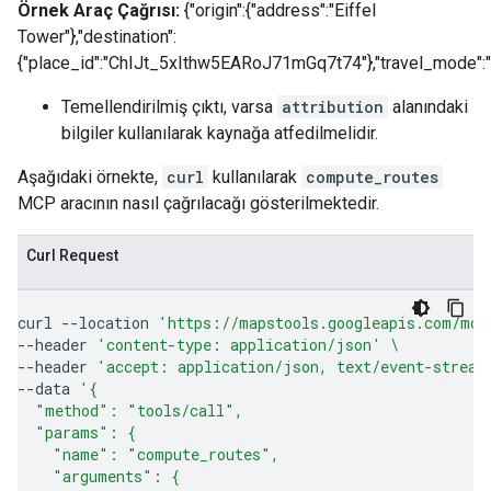
Örnek Araç Çağrısı:
{"origin":{"address":"Eiffel
Tower"},"destination":
{"place_id":"ChIJt_5xIthw5EARoJ71mGq7t74"},"travel_mode":
Temellendirilmiş çıktı, varsa
attribution
alanındaki
bilgiler kullanılarak kaynağa atfedilmelidir.
Aşağıdaki örnekte,
curl
kullanılarak
compute_routes
MCP aracının nasıl çağrılacağı gösterilmektedir.
Curl Request
curl
--location
'https://mapstools.googleapis.com/mcp
--header
'content-type: application/json'
\
--header
'accept: application/json, text/event-stream
--data
'{
  "method": "tools/call",
  "params": {
    "name": "compute_routes",
    "arguments": {