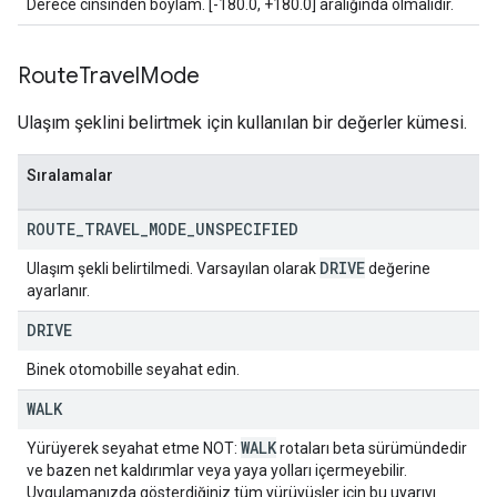
Derece cinsinden boylam. [-180.0, +180.0] aralığında olmalıdır.
Route
Travel
Mode
Ulaşım şeklini belirtmek için kullanılan bir değerler kümesi.
Sıralamalar
ROUTE
_
TRAVEL
_
MODE
_
UNSPECIFIED
DRIVE
Ulaşım şekli belirtilmedi. Varsayılan olarak
değerine
ayarlanır.
DRIVE
Binek otomobille seyahat edin.
WALK
WALK
Yürüyerek seyahat etme NOT:
rotaları beta sürümündedir
ve bazen net kaldırımlar veya yaya yolları içermeyebilir.
Uygulamanızda gösterdiğiniz tüm yürüyüşler için bu uyarıyı