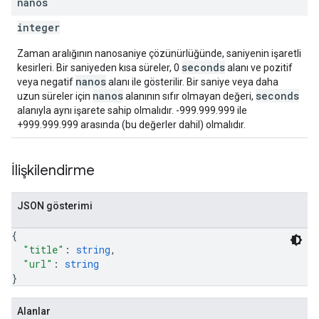
nanos
integer
Zaman aralığının nanosaniye çözünürlüğünde, saniyenin işaretli
seconds
kesirleri. Bir saniyeden kısa süreler, 0
alanı ve pozitif
nanos
veya negatif
alanı ile gösterilir. Bir saniye veya daha
nanos
seconds
uzun süreler için
alanının sıfır olmayan değeri,
alanıyla aynı işarete sahip olmalıdır. -999.999.999 ile
+999.999.999 arasında (bu değerler dahil) olmalıdır.
İlişkilendirme
JSON gösterimi
{
"title"
: 
string
,
"url"
: 
string
}
Alanlar