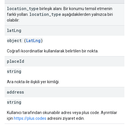
location
_
type
birleşik alanı. Bir konumu temsil etmenin
location
_
type
farklı yolları.
aşağıdakilerden yalnızca biri
olabilir:
lat
Lng
object (
LatLng
)
Coğrafi koordinatlar kullanılarak belirtilen bir nokta.
place
Id
string
Ara nokta ile ilişkili yer kimliği.
address
string
Kullanıcı tarafından okunabilir adres veya plus code. Ayrıntılar
için
https://plus.codes
adresini ziyaret edin.