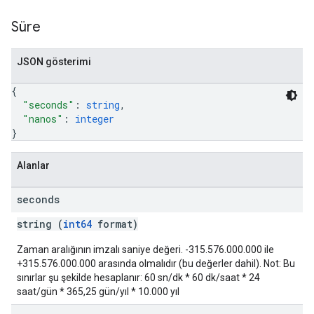
Süre
JSON gösterimi
{
"seconds"
: 
string
,
"nanos"
: 
integer
}
Alanlar
seconds
string (
int64
format)
Zaman aralığının imzalı saniye değeri. -315.576.000.000 ile
+315.576.000.000 arasında olmalıdır (bu değerler dahil). Not: Bu
sınırlar şu şekilde hesaplanır: 60 sn/dk * 60 dk/saat * 24
saat/gün * 365,25 gün/yıl * 10.000 yıl