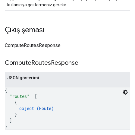
kullanıcıya göstermeniz gerekir.
Çıkış şeması
ComputeRoutesResponse.
Compute
Routes
Response
JSON gösterimi
{
"routes"
: 
[
{
object (
Route
)
}
]
}