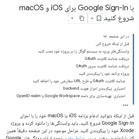
با Google Sign-In برای i
OS و mac
OS
شروع کنید
در این صفحه
قبل از اینکه شروع کنی
وابستگی‌های ورود به سیستم گوگل را در پروژه خود نصب کنید
دریافت شناسه کلاینت OAuth
دریافت شناسه کلاینت سرور OAuth
پروژه برنامه خود را پیکربندی کنید
شناسه کلاینت OAuth و طرح URL سفارشی خود را اضافه کنید
اختیاری: پیکربندی احراز هویت backend
اختیاری: بهینه‌سازی برای دامنه Google Workspace یا OpenID realm
قبل از اینکه بتوانید ادغام برنامه iOS یا macOS خود را با اجزای
Google Sign-In شروع کنید، باید وابستگی‌ها را دانلود کرده و پروژه
Xcode خود را پیکربندی کنید. مراحل موجود در این صفحه دقیقاً همین
کار را انجام می‌دهند. سپس
مراحل بعدی
نحوه ادغام ویژگی‌های Google