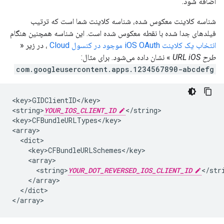
اضافه شود.
شناسه کلاینت معکوس شده، شناسه کلاینت شما است که ترتیب
فیلدهای جدا شده با نقطه معکوس شده است. این شناسه همچنین هنگام
انتخاب یک کلاینت iOS OAuth موجود در کنسول Cloud
، در زیر «
طرح URL iOS
» نشان داده می‌شود. برای مثال:
com.googleusercontent.apps.1234567890-abcdefg
<key>GIDClientID</key>

<string>
YOUR_IOS_CLIENT_ID
</string>

<key>CFBundleURLTypes</key>

<array>

  <dict>

    <key>CFBundleURLSchemes</key>

    <array>

      <string>
YOUR_DOT_REVERSED_IOS_CLIENT_ID
</stri
    </array>

  </dict>

</array>