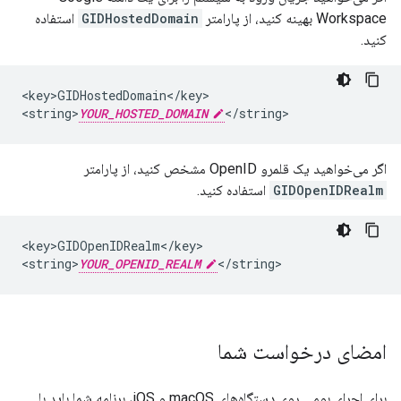
Workspace بهینه کنید، از پارامتر
GIDHostedDomain
استفاده
کنید.
<key>GIDHostedDomain</key>

<string>
YOUR_HOSTED_DOMAIN
</string>
اگر می‌خواهید یک قلمرو OpenID مشخص کنید، از پارامتر
GIDOpenIDRealm
استفاده کنید.
<key>GIDOpenIDRealm</key>

<string>
YOUR_OPENID_REALM
</string>
امضای درخواست شما
برای اجرای بومی روی دستگاه‌های macOS و iOS، برنامه شما باید با