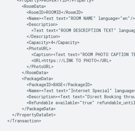
    <Property>PROPERTYID</Property>

      <RoomData>

        <RoomID>ROOMID</RoomID>

        <Name><Text text="ROOM NAME" language="en"/>
        <Description>

          <Text text="ROOM DESCRIPTION TEXT" languag
        </Description>

        <Capacity>4</Capacity>

        <PhotoURL>

          <Caption><Text text="ROOM PHOTO CAPTION TE
          <URL>https://LINK TO PHOTO</URL>

        </PhotoURL>

      </RoomData>

      <PackageData>

        <PackageID>BASE</PackageID>

        <Name><Text text="Internet Special" language=
        <Description><Text text="Direct Booking throu
        <Refundable available="true" refundable_unti
      </PackageData>

  </PropertyDataSet>
