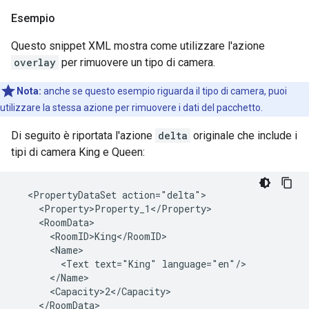
Esempio
Questo snippet XML mostra come utilizzare l'azione
overlay
per rimuovere un tipo di camera.
Nota:
anche se questo esempio riguarda il tipo di camera, puoi
utilizzare la stessa azione per rimuovere i dati del pacchetto.
Di seguito è riportata l'azione
delta
originale che include i
tipi di camera King e Queen:
  <PropertyDataSet action="delta">

    <Property>Property_1</Property>

    <RoomData>

      <RoomID>King</RoomID>

      <Name>

        <Text text="King" language="en"/>

      </Name>

      <Capacity>2</Capacity>

    </RoomData>
