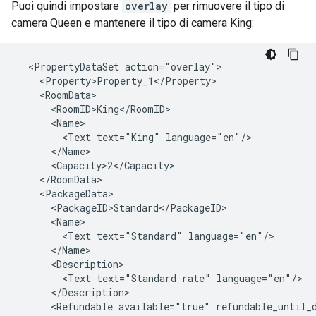
Puoi quindi impostare
overlay
per rimuovere il tipo di
camera Queen e mantenere il tipo di camera King:
  <PropertyDataSet action="overlay">

    <Property>Property_1</Property>

    <RoomData>

      <RoomID>King</RoomID>

      <Name>

        <Text text="King" language="en"/>

      </Name>

      <Capacity>2</Capacity>

    </RoomData>

    <PackageData>

      <PackageID>Standard</PackageID>

      <Name>

        <Text text="Standard" language="en"/>

      </Name>

      <Description>

        <Text text="Standard rate" language="en"/>

      </Description>

      <Refundable available="true" refundable_until_