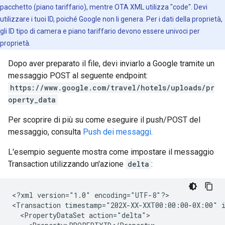
pacchetto (piano tariffario), mentre OTA XML utilizza "code". Devi
utilizzare i tuoi ID, poiché Google non li genera. Per i dati della proprietà,
gli ID tipo di camera e piano tariffario devono essere univoci per
proprietà.
Dopo aver preparato il file, devi inviarlo a Google tramite un
messaggio POST al seguente endpoint:
https://www.google.com/travel/hotels/uploads/pr
operty_data
Per scoprire di più su come eseguire il push/POST del
messaggio, consulta
Push dei messaggi
.
L'esempio seguente mostra come impostare il messaggio
Transaction utilizzando un'azione
delta
:
<?xml version="1.0" encoding="UTF-8"?>

<Transaction timestamp="202X-XX-XXT00:00:00-0X:00" i
  <PropertyDataSet action="delta">
