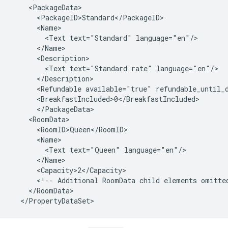
    <PackageData>

      <PackageID>Standard</PackageID>

      <Name>

        <Text text="Standard" language="en"/>

      </Name>

      <Description>

        <Text text="Standard rate" language="en"/>

      </Description>

      <Refundable available="true" refundable_until_
      <BreakfastIncluded>0</BreakfastIncluded>

      </PackageData>

    <RoomData>

      <RoomID>Queen</RoomID>

      <Name>

        <Text text="Queen" language="en"/>

      </Name>

      <Capacity>2</Capacity>

      <!-- Additional RoomData child elements omitted
    </RoomData>
