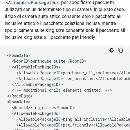
<AllowablePackageIDs>
per specificare i pacchetti
utilizzati con un determinato tipo di camera. In questo caso,
il tipo di camera suite attico consente solo il pacchetto all
inclusive attico o il pacchetto colazione inclusa, mentre il
tipo di camera suite king size consente solo il pacchetto all
inclusive king size o il pacchetto pet friendly.
<RoomData>

  <RoomID>penthouse_suite</RoomID>

  <AllowablePackageIDs>

    <AllowablePackageID>penthouse_all_inclusive</Allo
    <AllowablePackageID>free_breakfast</AllowablePack
  </AllowablePackageIDs>

  <!-- Additional child elements omitted. -->

</RoomData>

<RoomData>

  <RoomID>king_suite</RoomID>

  <AllowablePackageIDs>

    <AllowablePackageID>king_all_inclusive</Allowable
    <AllowablePackageID>pet_friendly</AllowablePackag