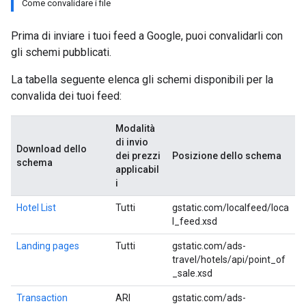
Come convalidare i file
Prima di inviare i tuoi feed a Google, puoi convalidarli con
gli schemi pubblicati.
La tabella seguente elenca gli schemi disponibili per la
convalida dei tuoi feed:
Modalità
di invio
Download dello
dei prezzi
Posizione dello schema
schema
applicabil
i
Hotel List
Tutti
gstatic.com/localfeed/loca
l_feed.xsd
Landing pages
Tutti
gstatic.com/ads-
travel/hotels/api/point_of
_sale.xsd
Transaction
ARI
gstatic.com/ads-