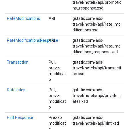
travel/hotels/api/promotio
ns_response.xsd
RateModifications
ARI
gstatic.com/ads-
travel/hotels/api/rate_mo
difications.xsd
RateModificationsResponse
ARI
gstatic.com/ads-
travel/hotels/api/rate_mo
difications_response.xsd
Transaction
Pull,
gstatic.com/ads-
prezzo
travel/hotels/api/transacti
modificat
on.xsd
o
Rate rules
Pull,
gstatic.com/ads-
prezzo
travel/hotels/api/private_r
modificat
ates.xsd
o
Hint Response
Prezzo
gstatic.com/ads-
modificat
travel/hotels/api/hint.xsd