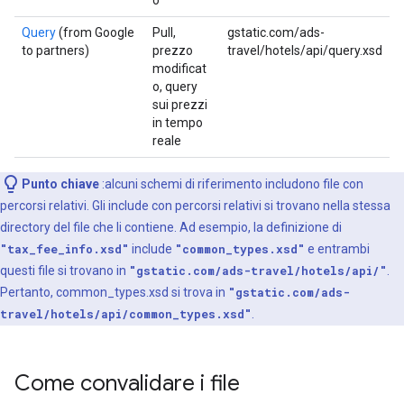
o
Query
(from Google
Pull,
gstatic.com/ads-
to partners)
prezzo
travel/hotels/api/query.xsd
modificat
o, query
sui prezzi
in tempo
reale
Punto chiave
:alcuni schemi di riferimento includono file con
percorsi relativi. Gli include con percorsi relativi si trovano nella stessa
directory del file che li contiene. Ad esempio, la definizione di
"tax_fee_info.xsd"
include
"common_types.xsd"
e entrambi
questi file si trovano in
"gstatic.com/ads-travel/hotels/api/"
.
Pertanto, common_types.xsd si trova in
"gstatic.com/ads-
travel/hotels/api/common_types.xsd"
.
Come convalidare i file